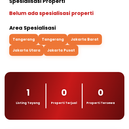
Spesialisasi Properti
Belum ada spesialisasi properti
Area Spesialisasi
Tangerang
Tangerang
Jakarta Barat
Jakarta Utara
Jakarta Pusat
1
0
0
Listing Tayang
Properti Terjual
Properti Tersewa