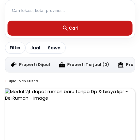
Cari
Jual
Sewa
Filter
Properti Dijual
Properti Terjual
(0)
Proper
1
Dijual oleh Krisna