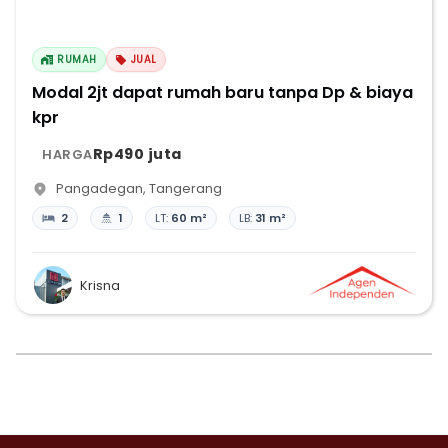
RUMAH
JUAL
Modal 2jt dapat rumah baru tanpa Dp & biaya
kpr
Rp490 juta
HARGA
Pangadegan
,
Tangerang
2
1
LT:
60 m²
LB:
31 m²
Krisna