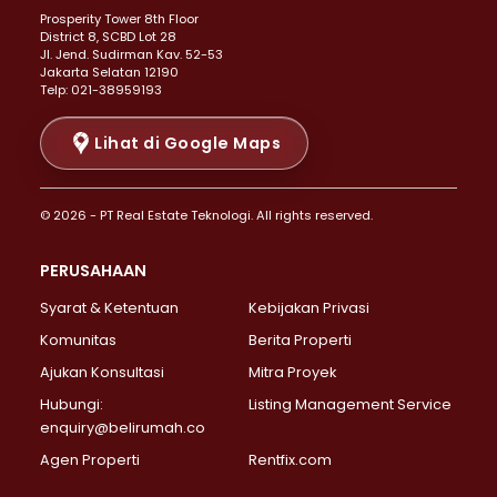
Prosperity Tower 8th Floor
Properti Dijual di Menteng >
District 8, SCBD Lot 28
Properti Dijual di Senen >
JI. Jend. Sudirman Kav. 52-53
Jakarta Selatan 12190
Properti Dijual di Tanah Abang >
Telp: 021-38959193
Properti Dijual di Cikini >
Properti Dijual di Kramat >
Lihat di Google Maps
Properti Dijual di Pasar Baru >
Properti Dijual di Bendungan Hilir >
© 2026 - PT Real Estate Teknologi. All rights reserved.
Properti Dijual di Jakarta Selatan >
Properti Dijual di Cilandak >
PERUSAHAAN
Properti Dijual di Lebak Bulus >
Syarat & Ketentuan
Kebijakan Privasi
Properti Dijual di Gandaria Selatan >
Properti Dijual di Pondok Labu >
Komunitas
Berita Properti
Properti Dijual di Cipete Selatan >
Ajukan Konsultasi
Mitra Proyek
Properti Dijual di Jagakarsa >
Hubungi:
Listing Management Service
Properti Dijual di Lenteng Agung >
enquiry@belirumah.co
Properti Dijual di Senayan >
Agen Properti
Rentfix.com
Properti Dijual di Pondok Pinang >
Properti Dijual di Kebayoran Lama >