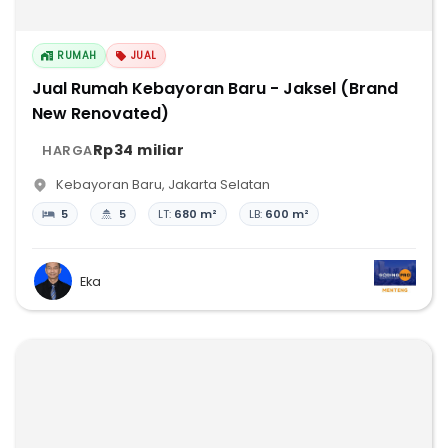
RUMAH
JUAL
Jual Rumah Kebayoran Baru - Jaksel (Brand
New Renovated)
Rp34 miliar
HARGA
Kebayoran Baru
,
Jakarta Selatan
5
5
LT:
680 m²
LB:
600 m²
Eka