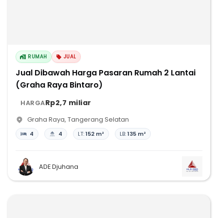
RUMAH
JUAL
Jual Dibawah Harga Pasaran Rumah 2 Lantai
(Graha Raya Bintaro)
Rp2,7 miliar
HARGA
Graha Raya
,
Tangerang Selatan
4
4
LT:
152 m²
LB:
135 m²
ADE Djuhana