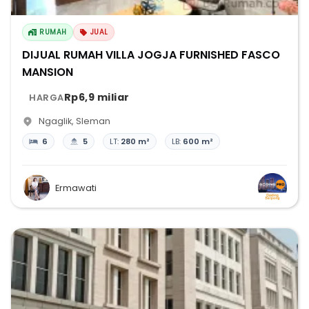
RUMAH
JUAL
DIJUAL RUMAH VILLA JOGJA FURNISHED FASCO
MANSION
Rp6,9 miliar
HARGA
Ngaglik
,
Sleman
6
5
LT:
280 m²
LB:
600 m²
Ermawati