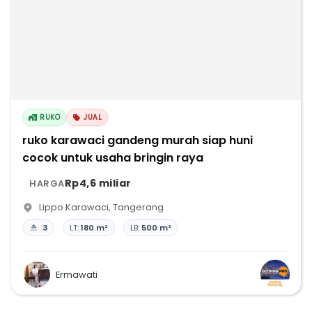
RUKO
JUAL
ruko karawaci gandeng murah siap huni
cocok untuk usaha bringin raya
Rp4,6 miliar
HARGA
Lippo Karawaci
,
Tangerang
3
LT:
180 m²
LB:
500 m²
Ermawati