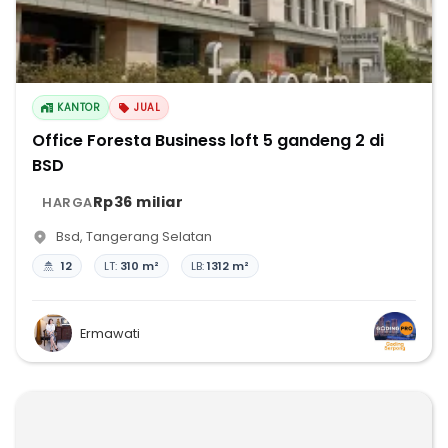
KANTOR
JUAL
Office Foresta Business loft 5 gandeng 2 di
BSD
Rp36 miliar
HARGA
Bsd
,
Tangerang Selatan
12
LT:
310 m²
LB:
1312 m²
Ermawati