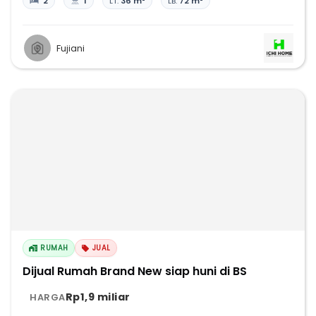
2
1
LT:
36 m²
LB:
72 m²
Fujiani
RUMAH
JUAL
Dijual Rumah Brand New siap huni di BS
Rp1,9 miliar
HARGA