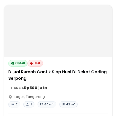
RUMAH
JUAL
Dijual Rumah Cantik Siap Huni Di Dekat Gading
Serpong
Rp500 juta
HARGA
Legok
,
Tangerang
2
1
LT:
60 m²
LB:
42 m²