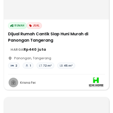
RUMAH
JUAL
Dijual Rumah Cantik Siap Huni Murah di
Panongan Tangerang
Rp440 juta
HARGA
Panongan
,
Tangerang
2
1
LT:
72 m²
LB:
45 m²
Krisna Fei