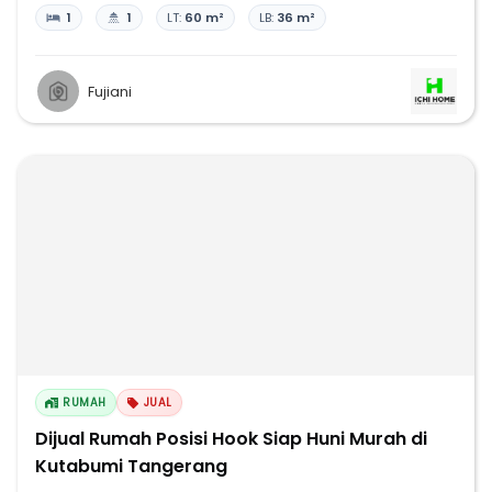
1
1
LT:
60 m²
LB:
36 m²
Fujiani
RUMAH
JUAL
Dijual Rumah Posisi Hook Siap Huni Murah di
Kutabumi Tangerang