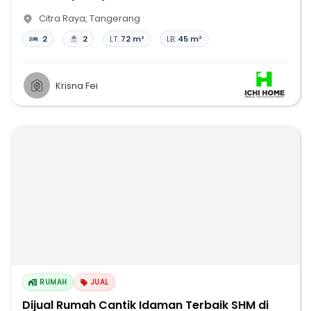
Citra Raya
,
Tangerang
2
2
LT:
72 m²
LB:
45 m²
Krisna Fei
RUMAH
JUAL
Dijual Rumah Cantik Idaman Terbaik SHM di