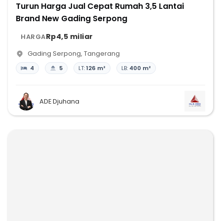
Turun Harga Jual Cepat Rumah 3,5 Lantai
Brand New Gading Serpong
Rp4,5 miliar
HARGA
Gading Serpong
,
Tangerang
4
5
LT:
126 m²
LB:
400 m²
ADE Djuhana