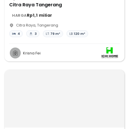
Citra Raya Tangerang
Rp1,1 miliar
HARGA
Citra Raya
,
Tangerang
4
3
LT:
79 m²
LB:
120 m²
Krisna Fei