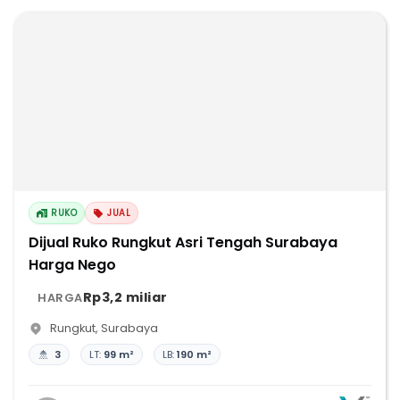
RUKO
JUAL
Dijual Ruko Rungkut Asri Tengah Surabaya
Harga Nego
Rp3,2 miliar
HARGA
Rungkut
,
Surabaya
3
LT:
99 m²
LB:
190 m²