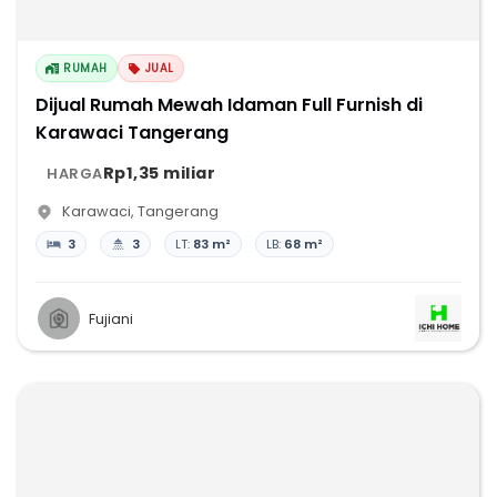
RUMAH
JUAL
Dijual Rumah Mewah Idaman Full Furnish di
Karawaci Tangerang
Rp1,35 miliar
HARGA
Karawaci
,
Tangerang
3
3
LT:
83 m²
LB:
68 m²
Fujiani