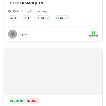
Rp600 juta
HARGA
Kuta Bumi
,
Tangerang
2
1
LT:
84 m²
LB:
84 m²
Fujiani
RUMAH
JUAL