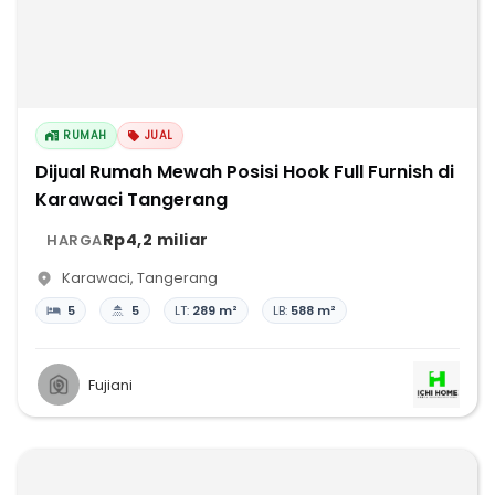
RUMAH
JUAL
Dijual Rumah Mewah Posisi Hook Full Furnish di
Karawaci Tangerang
Rp4,2 miliar
HARGA
Karawaci
,
Tangerang
5
5
LT:
289 m²
LB:
588 m²
Fujiani