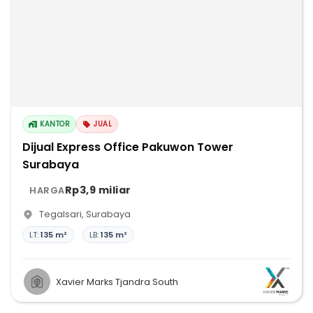
KANTOR
JUAL
Dijual Express Office Pakuwon Tower
Surabaya
Rp3,9 miliar
HARGA
Tegalsari
,
Surabaya
LT:
135 m²
LB:
135 m²
Xavier Marks Tjandra South