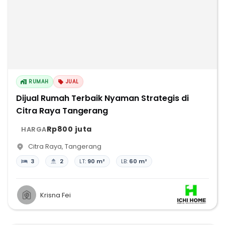
RUMAH
JUAL
Dijual Rumah Terbaik Nyaman Strategis di
Citra Raya Tangerang
Rp800 juta
HARGA
Citra Raya
,
Tangerang
3
2
LT:
90 m²
LB:
60 m²
Krisna Fei