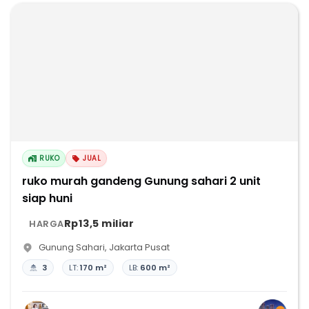
RUKO
JUAL
ruko murah gandeng Gunung sahari 2 unit
siap huni
Rp13,5 miliar
HARGA
Gunung Sahari
,
Jakarta Pusat
3
LT:
170 m²
LB:
600 m²