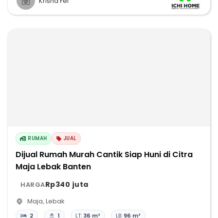
Krisna Fei
RUMAH
JUAL
Dijual Rumah Murah Cantik Siap Huni di Citra
Maja Lebak Banten
Rp340 juta
HARGA
Maja
,
Lebak
2
1
LT:
36 m²
LB:
96 m²