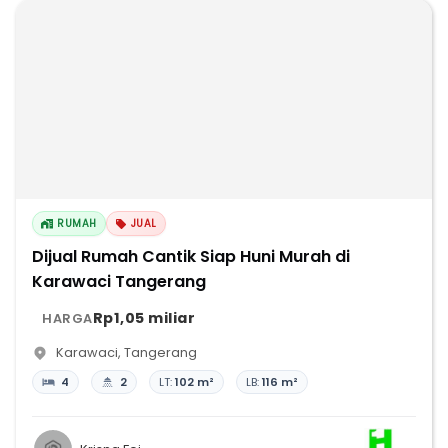
RUMAH
JUAL
Dijual Rumah Cantik Siap Huni Murah di
Karawaci Tangerang
Rp1,05 miliar
HARGA
Karawaci
,
Tangerang
4
2
LT:
102 m²
LB:
116 m²