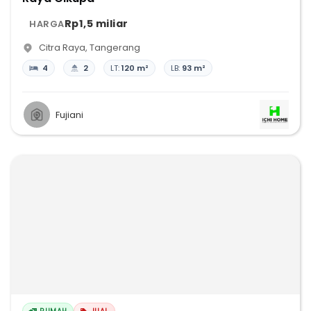
Rp1,5 miliar
HARGA
Citra Raya
,
Tangerang
4
2
LT:
120 m²
LB:
93 m²
Fujiani