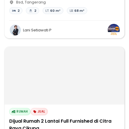
Bsd
,
Tangerang
2
2
LT:
60 m²
LB:
68 m²
Lani Setiawati P
RUMAH
JUAL
Dijual Rumah 2 Lantai Full Furnished di Citra
Raya Cikupa