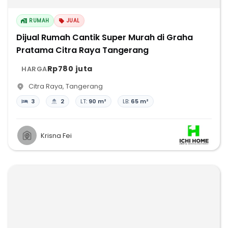
RUMAH
JUAL
Dijual Rumah Cantik Super Murah di Graha
Pratama Citra Raya Tangerang
Rp780 juta
HARGA
Citra Raya
,
Tangerang
3
2
LT:
90 m²
LB:
65 m²
Krisna Fei