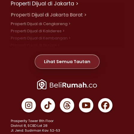
Properti Dijual di Jakarta >
Properti Dijual di Jakarta Barat >
Properti Dijual di Cengkareng >
Properti Dijual di Kalideres >
Properti Dijual di Kembangan >
Properti Dijual di Grogol >
Properti Dijual di Daan Mogot >
Properti Dijual di Meruya >
Lihat Semua Tautan
Properti Dijual di Jelambar >
Properti Dijual di Joglo >
Properti Dijual di Jakarta Pusat >
Properti Dijual di Cempaka Putih >
Properti Dijual di Gambir >
Properti Dijual di Johar Baru >
Properti Dijual di Kemayoran >
Prosperity Tower 8th Floor
Properti Dijual di Menteng >
District 8, SCBD Lot 28
Properti Dijual di Senen >
JI. Jend. Sudirman Kav. 52-53