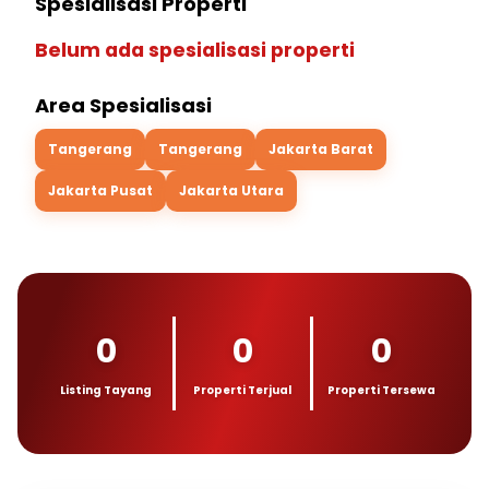
Spesialisasi Properti
Belum ada spesialisasi properti
Area Spesialisasi
Tangerang
Tangerang
Jakarta Barat
Jakarta Pusat
Jakarta Utara
0
0
0
Listing Tayang
Properti Terjual
Properti Tersewa