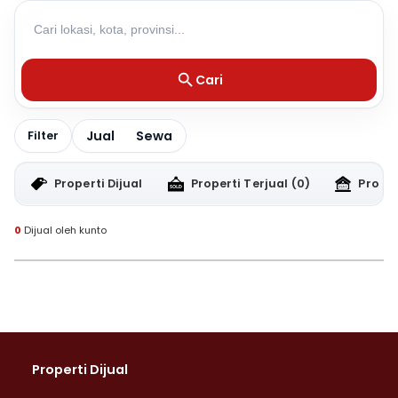
Cari
Jual
Sewa
Filter
Properti Dijual
Properti Terjual
(0)
Proper
0
Dijual oleh kunto
Properti Dijual