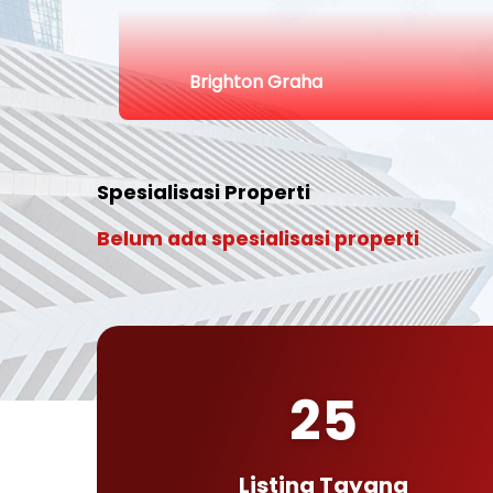
Brighton Graha
Spesialisasi Properti
Belum ada spesialisasi properti
25
Listing Tayang