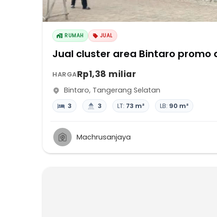
RUMAH
JUAL
Jual cluster area Bintaro promo
Rp1,38 miliar
HARGA
Bintaro
,
Tangerang Selatan
3
3
LT:
73 m²
LB:
90 m²
Machrusanjaya