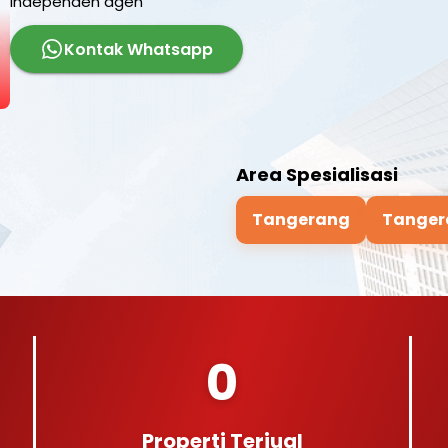
independen agen
Kontak Whatsapp
Area Spesialisasi
Tangerang
Tanger
0
Properti Terjual