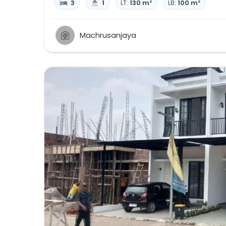
3
1
LT:
130 m²
LB:
100 m²
Machrusanjaya