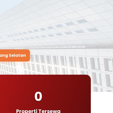
ang Selatan
0
Properti Tersewa