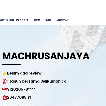
antu Cari Properti
KPR
LMS
Lainnya
MACHRUSANJAYA
Belum ada review
1 tahun bersama BeliRumah.co
912020578****
26477088