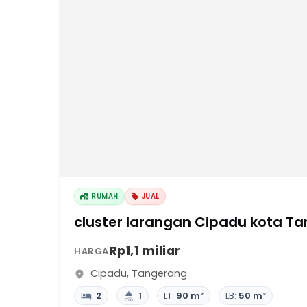
RUMAH
JUAL
cluster larangan Cipadu kota Ta
Rp1,1 miliar
HARGA
Cipadu
,
Tangerang
2
1
LT:
90 m²
LB:
50 m²