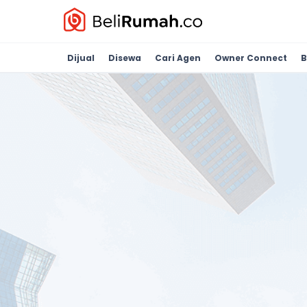
Dijual
Disewa
Cari Agen
Owner Connect
B