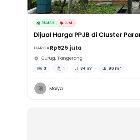
RUMAH
JUAL
Dijual Harga PPJB di Cluster Par
Rp925 juta
HARGA
Curug
,
Tangerang
3
1
LT:
84 m²
LB:
96 m²
Maiya