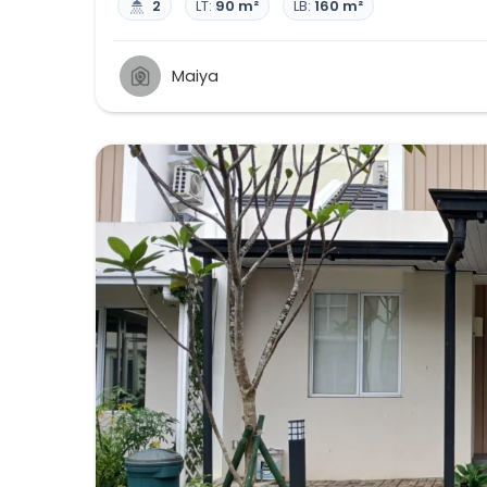
2
LT:
90 m²
LB:
160 m²
Maiya