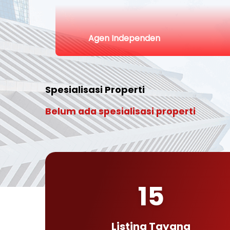
Agen Independen
Spesialisasi Properti
Belum ada spesialisasi properti
15
Listing Tayang