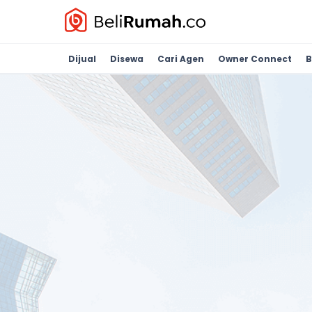
Dijual
Disewa
Cari Agen
Owner Connect
B