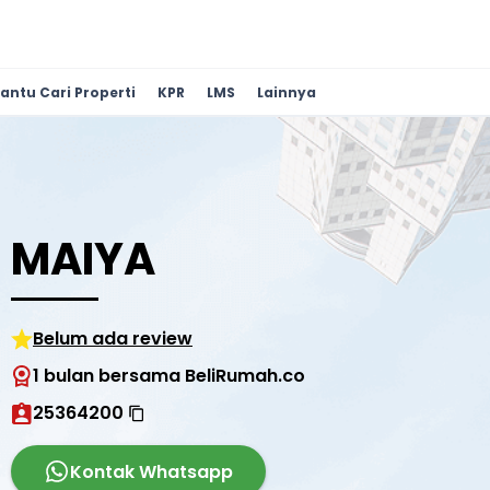
antu Cari Properti
KPR
LMS
Lainnya
MAIYA
Belum ada review
1 bulan bersama BeliRumah.co
25364200
Kontak Whatsapp