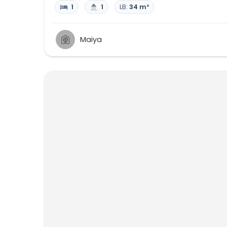
1
1
LB:
34 m²
Maiya