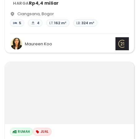
Rp4,4 miliar
HARGA
Ciangsana
,
Bogor
5
4
LT:
162 m²
LB:
324 m²
Maureen Koo
RUMAH
JUAL