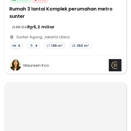
Rumah 3 lantai Komplek perumahan metro
sunter
Rp6,2 miliar
HARGA
Sunter Agung
,
Jakarta Utara
4
4
LT:
198 m²
LB:
350 m²
Maureen Koo