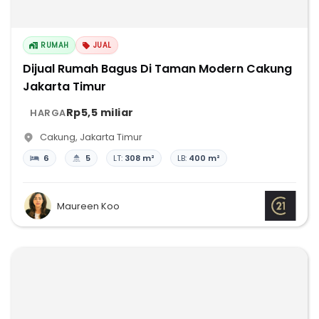
RUMAH
JUAL
Dijual Rumah Bagus Di Taman Modern Cakung
Jakarta Timur
Rp5,5 miliar
HARGA
Cakung
,
Jakarta Timur
6
5
LT:
308 m²
LB:
400 m²
Maureen Koo