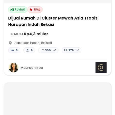
RUMAH
JUAL
Dijual Rumah Di Cluster Mewah Asia Tropis
Harapan Indah Bekasi
Rp4,3 miliar
HARGA
Harapan Indah
,
Bekasi
6
5
LT:
300 m²
LB:
275 m²
Maureen Koo