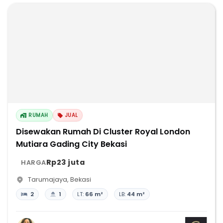
RUMAH
JUAL
Disewakan Rumah Di Cluster Royal London
Mutiara Gading City Bekasi
Rp23 juta
HARGA
Tarumajaya
,
Bekasi
2
1
LT:
66 m²
LB:
44 m²