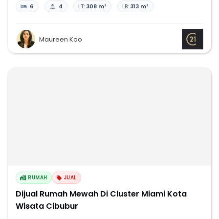
6
4
LT:
308 m²
LB:
313 m²
Maureen Koo
RUMAH
JUAL
Dijual Rumah Mewah Di Cluster Miami Kota
Wisata Cibubur