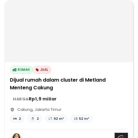
RUMAH
JUAL
Dijual rumah dalam cluster di Metland
Menteng Cakung
Rp1,9 miliar
HARGA
Cakung
,
Jakarta Timur
2
2
LT:
92 m²
LB:
52 m²