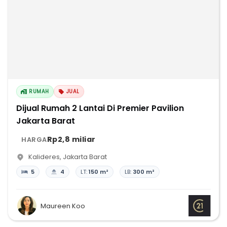
RUMAH
JUAL
Dijual Rumah 2 Lantai Di Premier Pavilion
Jakarta Barat
Rp2,8 miliar
HARGA
Kalideres
,
Jakarta Barat
5
4
LT:
150 m²
LB:
300 m²
Maureen Koo