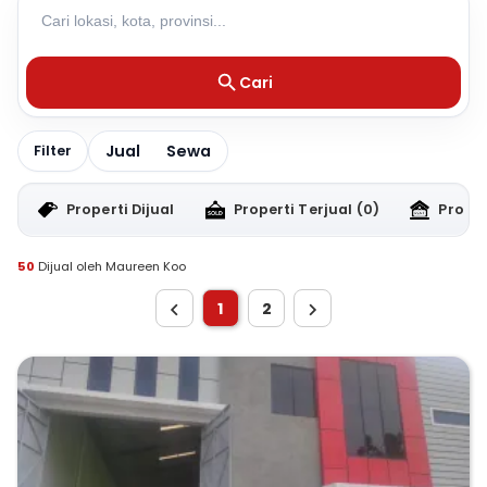
Cari
Jual
Sewa
Filter
Properti Dijual
Properti Terjual
(0)
Proper
50
Dijual oleh Maureen Koo
1
2