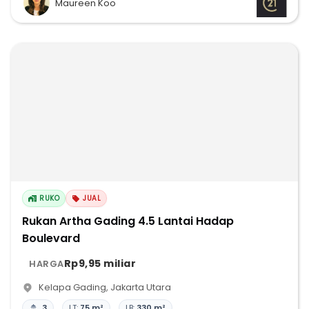
Maureen Koo
RUKO
JUAL
Rukan Artha Gading 4.5 Lantai Hadap
Boulevard
Rp9,95 miliar
HARGA
Kelapa Gading
,
Jakarta Utara
3
LT:
75 m²
LB:
330 m²