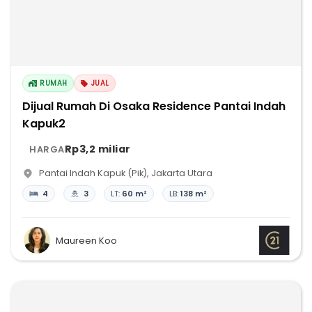
RUMAH
JUAL
Dijual Rumah Di Osaka Residence Pantai Indah
Kapuk2
Rp3,2 miliar
HARGA
Pantai Indah Kapuk (Pik)
,
Jakarta Utara
4
3
LT:
60 m²
LB:
138 m²
Maureen Koo