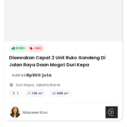
RUKO
JUAL
Disewakan Cepat 2 Unit Ruko Gandeng Di
Jalan Raya Daan Mogot Duri Kepa
Rp500 juta
HARGA
Duri Kepa
,
Jakarta Barat
1
LT:
136 m²
LB:
685 m²
Maureen Koo