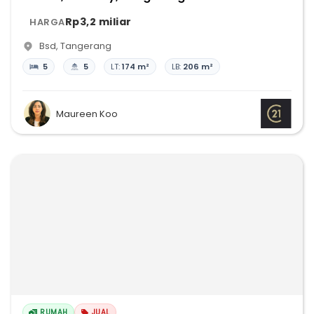
Rp3,2 miliar
HARGA
Bsd
,
Tangerang
5
5
LT:
174 m²
LB:
206 m²
Maureen Koo
RUMAH
JUAL