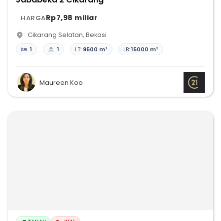
Rp7,98 miliar
HARGA
Cikarang Selatan
,
Bekasi
1
1
LT:
9500 m²
LB:
15000 m²
Maureen Koo