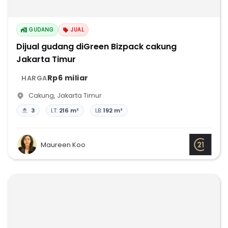
GUDANG
JUAL
Dijual gudang diGreen Bizpack cakung
Jakarta Timur
Rp6 miliar
HARGA
Cakung
,
Jakarta Timur
3
LT:
216 m²
LB:
192 m²
Maureen Koo