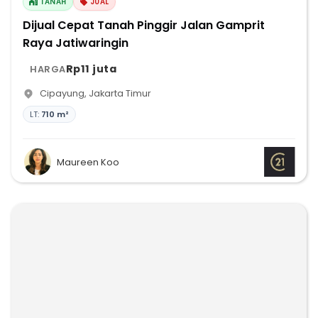
TANAH
JUAL
Dijual Cepat Tanah Pinggir Jalan Gamprit
Raya Jatiwaringin
Rp11 juta
HARGA
Cipayung
,
Jakarta Timur
LT:
710 m²
Maureen Koo