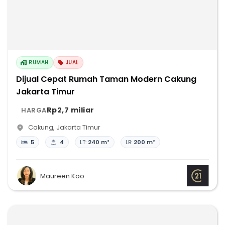
RUMAH
JUAL
Dijual Cepat Rumah Taman Modern Cakung
Jakarta Timur
Rp2,7 miliar
HARGA
Cakung
,
Jakarta Timur
5
4
LT:
240 m²
LB:
200 m²
Maureen Koo