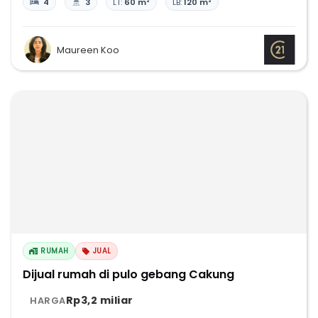
4
3
LT:
60 m²
LB:
120 m²
Maureen Koo
RUMAH
JUAL
Dijual rumah di pulo gebang Cakung
Rp3,2 miliar
HARGA