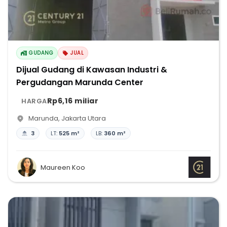
GUDANG
JUAL
Dijual Gudang di Kawasan Industri &
Pergudangan Marunda Center
Rp6,16 miliar
HARGA
Marunda
,
Jakarta Utara
3
LT:
525 m²
LB:
360 m²
Maureen Koo