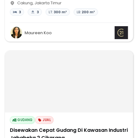
Cakung
,
Jakarta Timur
3
3
LT:
300 m²
LB:
200 m²
Maureen Koo
GUDANG
JUAL
Disewakan Cepat Gudang Di Kawasan Industri
Jababeka 2 Cikarang