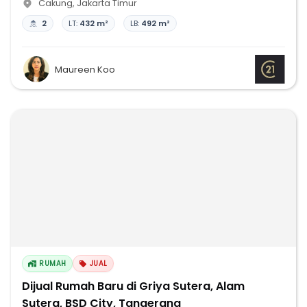
Cakung
,
Jakarta Timur
2
LT:
432 m²
LB:
492 m²
Maureen Koo
RUMAH
JUAL
Dijual Rumah Baru di Griya Sutera, Alam
Sutera, BSD City, Tangerang