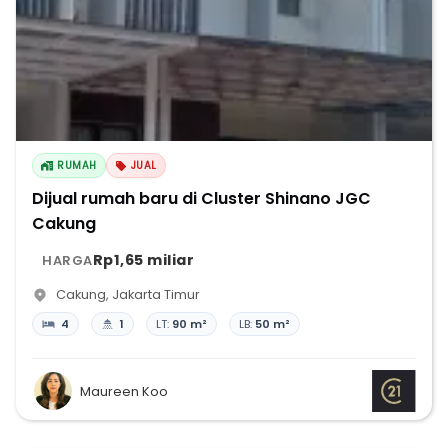
RUMAH
JUAL
Dijual rumah baru di Cluster Shinano JGC
Cakung
Rp1,65 miliar
HARGA
Cakung
,
Jakarta Timur
4
1
LT:
90 m²
LB:
50 m²
Maureen Koo