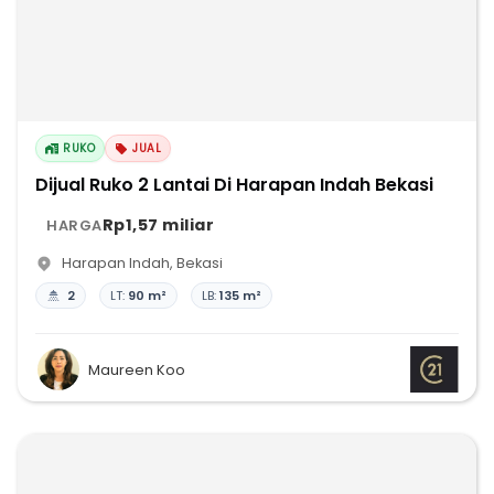
RUKO
JUAL
Dijual Ruko 2 Lantai Di Harapan Indah Bekasi
Rp1,57 miliar
HARGA
Harapan Indah
,
Bekasi
2
LT:
90 m²
LB:
135 m²
Maureen Koo