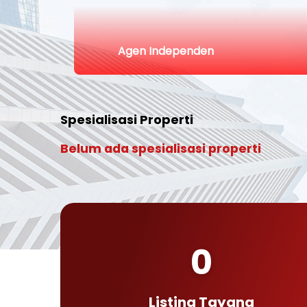
Agen Independen
Spesialisasi Properti
Belum ada spesialisasi properti
0
Listing Tayang