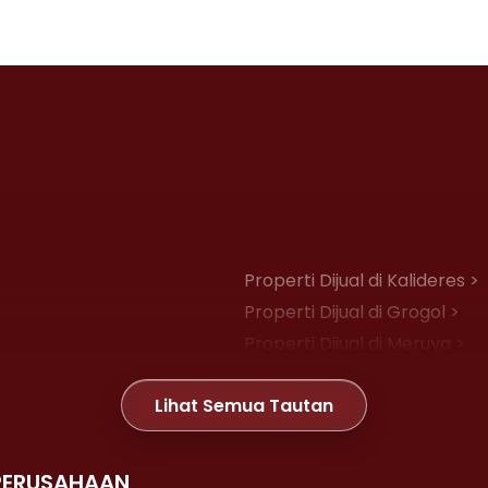
Properti Dijual di Kalideres >
Properti Dijual di Grogol >
Properti Dijual di Meruya >
Properti Dijual di Joglo >
Lihat Semua Tautan
Properti Dijual di Gambir >
PERUSAHAAN
Properti Dijual di Kemayoran