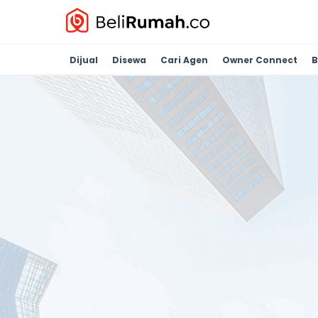
Dijual
Disewa
Cari Agen
Owner Connect
B