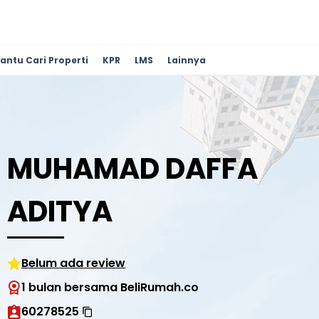
antu Cari Properti
KPR
LMS
Lainnya
MUHAMAD DAFFA
ADITYA
Belum ada review
1 bulan bersama BeliRumah.co
60278525