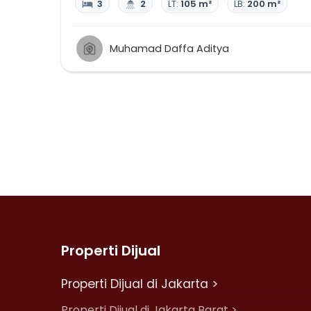
3
2
LT:
105 m²
LB:
200 m²
Muhamad Daffa Aditya
Properti Dijual
Properti Dijual di Jakarta >
Properti Dijual di Jakarta Barat >