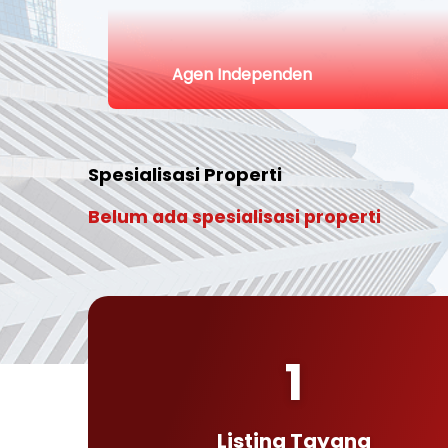
Agen Independen
Spesialisasi Properti
Belum ada spesialisasi properti
1
Listing Tayang