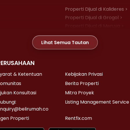
Properti Dijual di Kalideres >
Properti Dijual di Grogol >
Properti Dijual di Meruya >
Properti Dijual di Joglo >
Lihat Semua Tautan
Properti Dijual di Gambir >
PERUSAHAAN
Properti Dijual di Kemayoran
Properti Dijual di Senen >
yarat & Ketentuan
Kebijakan Privasi
Properti Dijual di Cikini >
omunitas
Berita Properti
Properti Dijual di Pasar Baru 
jukan Konsultasi
Mitra Proyek
ubungi:
Listing Management Service
nquiry@belirumah.co
Properti Dijual di Lebak Bulus
gen Properti
Rentfix.com
Properti Dijual di Pondok Lab