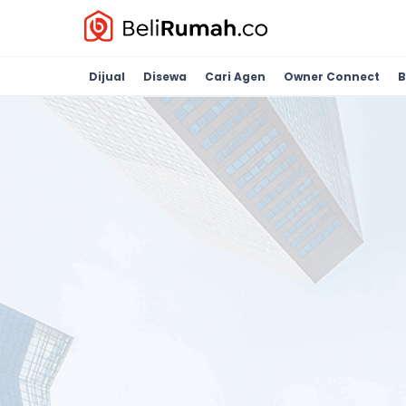
Dijual
Disewa
Cari Agen
Owner Connect
B