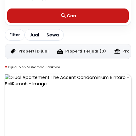
Cari
Jual
Sewa
Filter
Properti Dijual
Properti Terjual
(0)
Proper
2
Dijual oleh Muhamad Jarikhim