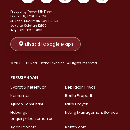
Properti Dijual di Kemayoran >
Prosperity Tower 8th Floor
Properti Dijual di Menteng >
District 8, SCBD Lot 28
Properti Dijual di Senen >
JI. Jend. Sudirman Kav. 52-53
Jakarta Selatan 12190
Properti Dijual di Tanah Abang >
Telp: 021-38959193
Properti Dijual di Cikini >
Properti Dijual di Kramat >
Lihat di Google Maps
Properti Dijual di Pasar Baru >
Properti Dijual di Bendungan Hilir >
© 2026 - PT Real Estate Teknologi. All rights reserved.
Properti Dijual di Jakarta Selatan >
Properti Dijual di Cilandak >
PERUSAHAAN
Properti Dijual di Lebak Bulus >
Syarat & Ketentuan
Kebijakan Privasi
Properti Dijual di Gandaria Selatan >
Properti Dijual di Pondok Labu >
Komunitas
Berita Properti
Properti Dijual di Cipete Selatan >
Ajukan Konsultasi
Mitra Proyek
Properti Dijual di Jagakarsa >
Hubungi:
Listing Management Service
Properti Dijual di Lenteng Agung >
enquiry@belirumah.co
Properti Dijual di Senayan >
Agen Properti
Rentfix.com
Properti Dijual di Pondok Pinang >