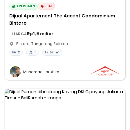
APARTEMEN
JUAL
Dijual Apartement The Accent Condominium
Bintaro
Rp1,9 miliar
HARGA
Bintaro
,
Tangerang Selatan
2
1
LB:
57 m²
Muhamad Jarikhim