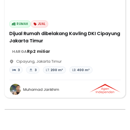
RUMAH
JUAL
Dijual Rumah dibelakang Kavling DKI Cipayung
Jakarta Timur
Rp2 miliar
HARGA
Cipayung
,
Jakarta Timur
3
3
LT:
200 m²
LB:
400 m²
Muhamad Jarikhim