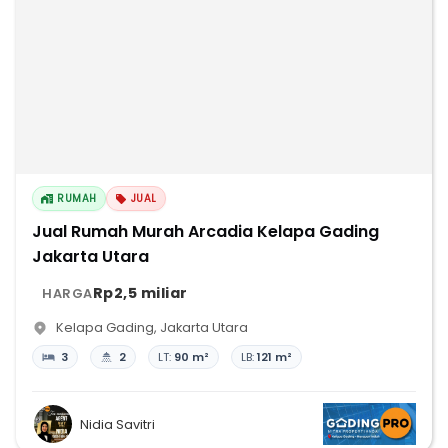
RUMAH
JUAL
Jual Rumah Murah Arcadia Kelapa Gading
Jakarta Utara
Rp2,5 miliar
HARGA
Kelapa Gading
,
Jakarta Utara
3
2
LT:
90 m²
LB:
121 m²
Nidia Savitri