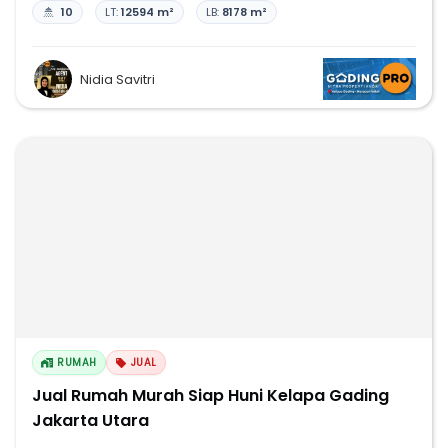
10
LT:
12594 m²
LB:
8178 m²
Nidia Savitri
RUMAH
JUAL
Jual Rumah Murah Siap Huni Kelapa Gading
Jakarta Utara