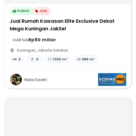
RUMAH
JUAL
Jual Rumah Kawasan Elite Exclusive Dekat
Mega Kuningan JakSel
Rp80 miliar
HARGA
Kuningan
,
Jakarta Selatan
5
6
LT:
1050 m²
LB:
886 m²
Nidia Savitri