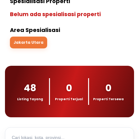
Spesialisasi Properti
Belum ada spesialisasi properti
Area Spesialisasi
Jakarta Utara
48
0
0
Listing Tayang
Properti Terjual
Properti Tersewa