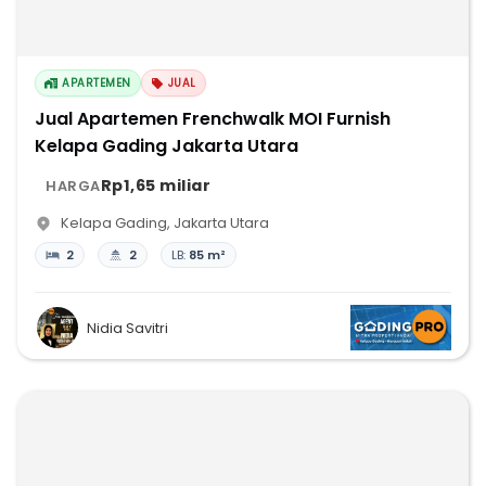
APARTEMEN
JUAL
Jual Apartemen Frenchwalk MOI Furnish
Kelapa Gading Jakarta Utara
Rp1,65 miliar
HARGA
Kelapa Gading
,
Jakarta Utara
2
2
LB:
85 m²
Nidia Savitri