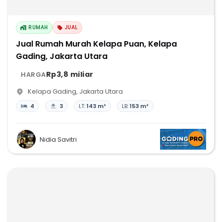
RUMAH
JUAL
Jual Rumah Murah Kelapa Puan, Kelapa
Gading, Jakarta Utara
Rp3,8 miliar
HARGA
Kelapa Gading
,
Jakarta Utara
4
3
LT:
143 m²
LB:
153 m²
Nidia Savitri