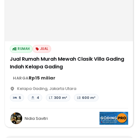
RUMAH
JUAL
Jual Rumah Murah Mewah Clasik Villa Gading
Indah Kelapa Gading
Rp15 miliar
HARGA
Kelapa Gading
,
Jakarta Utara
5
4
LT:
300 m²
LB:
600 m²
Nidia Savitri