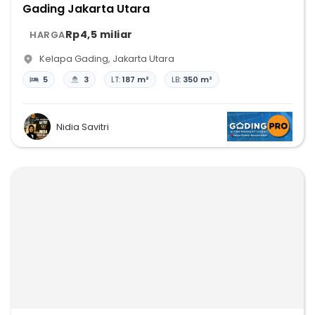
Gading Jakarta Utara
Rp4,5 miliar
HARGA
Kelapa Gading
,
Jakarta Utara
5
3
LT:
187 m²
LB:
350 m²
Nidia Savitri