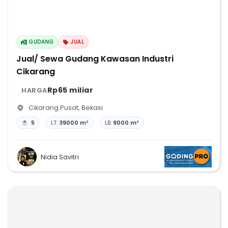
GUDANG
JUAL
Jual/ Sewa Gudang Kawasan Industri
Cikarang
Rp65 miliar
HARGA
Cikarang Pusat
,
Bekasi
5
LT:
39000 m²
LB:
9000 m²
Nidia Savitri