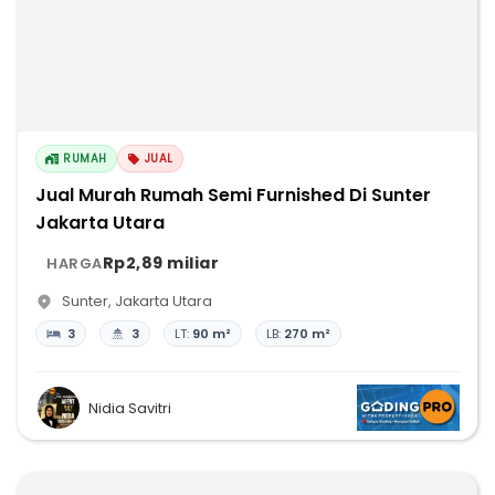
RUMAH
JUAL
Jual Murah Rumah Semi Furnished Di Sunter
Jakarta Utara
Rp2,89 miliar
HARGA
Sunter
,
Jakarta Utara
3
3
LT:
90 m²
LB:
270 m²
Nidia Savitri