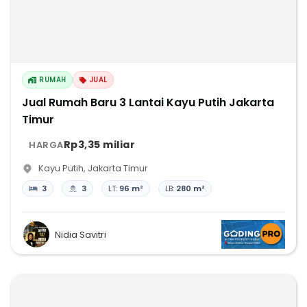
RUMAH
JUAL
Jual Rumah Baru 3 Lantai Kayu Putih Jakarta
Timur
Rp3,35 miliar
HARGA
Kayu Putih
,
Jakarta Timur
3
3
LT:
96 m²
LB:
280 m²
Nidia Savitri