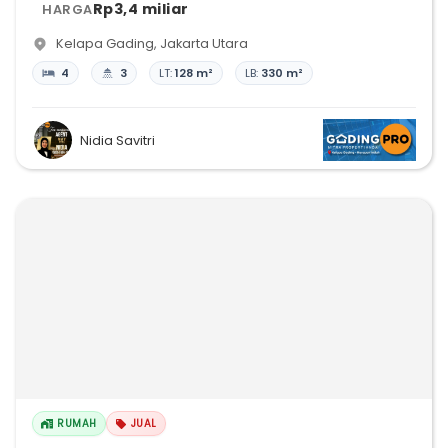
Rp3,4 miliar
HARGA
Kelapa Gading
,
Jakarta Utara
4
3
LT:
128 m²
LB:
330 m²
Nidia Savitri
RUMAH
JUAL