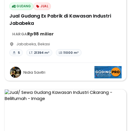
GUDANG
JUAL
Jual Gudang Ex Pabrik di Kawasan Industri
Jababeka
Rp98 miliar
HARGA
Jababeka
,
Bekasi
5
LT:
21394 m²
LB:
11000 m²
Nidia Savitri