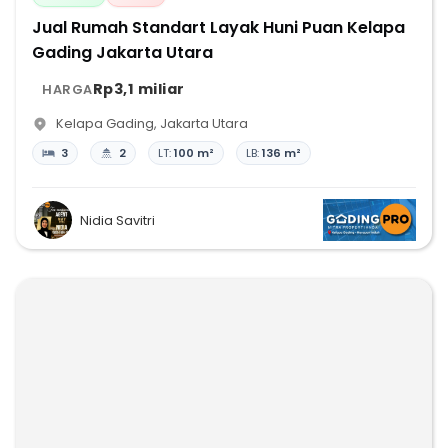
Jual Rumah Standart Layak Huni Puan Kelapa
Gading Jakarta Utara
Rp3,1 miliar
HARGA
Kelapa Gading
,
Jakarta Utara
3
2
LT:
100 m²
LB:
136 m²
Nidia Savitri