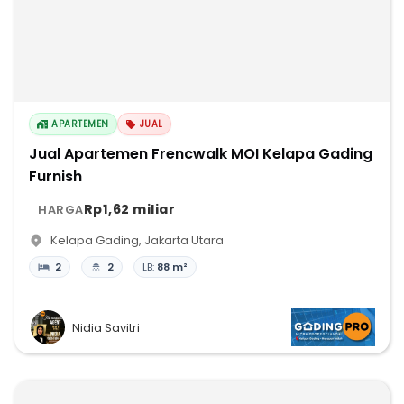
APARTEMEN
JUAL
Jual Apartemen Frencwalk MOI Kelapa Gading
Furnish
Rp1,62 miliar
HARGA
Kelapa Gading
,
Jakarta Utara
2
2
LB:
88 m²
Nidia Savitri