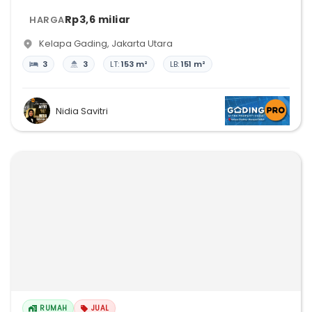
Rp3,6 miliar
HARGA
Kelapa Gading
,
Jakarta Utara
3
3
LT:
153 m²
LB:
151 m²
Nidia Savitri
RUMAH
JUAL