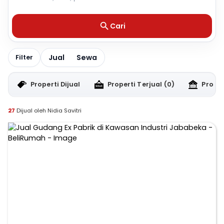
Cari
Jual
Sewa
Filter
Properti Dijual
Properti Terjual
(0)
Proper
27
Dijual oleh Nidia Savitri