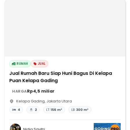
RUMAH
JUAL
Jual Rumah Baru Siap Huni Bagus Di Kelapa
Puan Kelapa Gading
Rp4,5 miliar
HARGA
Kelapa Gading
,
Jakarta Utara
4
2
LT:
156 m²
LB:
300 m²
Nidia Savitri