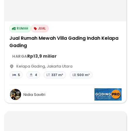
RUMAH
JUAL
Jual Rumah Mewah Villa Gading Indah Kelapa
Gading
Rp13,9 miliar
HARGA
Kelapa Gading
,
Jakarta Utara
5
4
LT:
337 m²
LB:
500 m²
Nidia Savitri