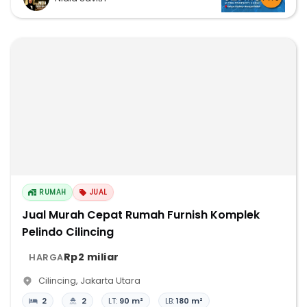
RUMAH
JUAL
Jual Murah Cepat Rumah Furnish Komplek
Pelindo Cilincing
Rp2 miliar
HARGA
Cilincing
,
Jakarta Utara
2
2
LT:
90 m²
LB:
180 m²