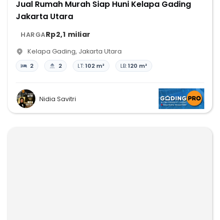
Jual Rumah Murah Siap Huni Kelapa Gading
Jakarta Utara
Rp2,1 miliar
HARGA
Kelapa Gading
,
Jakarta Utara
2
2
LT:
102 m²
LB:
120 m²
Nidia Savitri