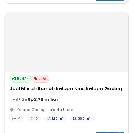
RUMAH
JUAL
Jual Murah Rumah Kelapa Nias Kelapa Gading
Rp3,75 miliar
HARGA
Kelapa Gading
,
Jakarta Utara
4
3
LT:
120 m²
LB:
300 m²