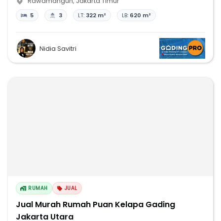
Rawamangun
,
Jakarta Timur
5
3
LT:
322 m²
LB:
620 m²
Nidia Savitri
RUMAH
JUAL
Jual Murah Rumah Puan Kelapa Gading
Jakarta Utara