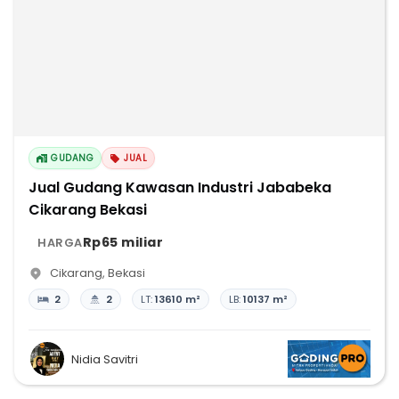
GUDANG
JUAL
Jual Gudang Kawasan Industri Jababeka
Cikarang Bekasi
Rp65 miliar
HARGA
Cikarang
,
Bekasi
2
2
LT:
13610 m²
LB:
10137 m²
Nidia Savitri