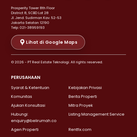
Properti Dijual di Kemayoran >
Prosperity Tower 8th Floor
Properti Dijual di Menteng >
District 8, SCBD Lot 28
Properti Dijual di Senen >
JI. Jend. Sudirman Kav. 52-53
Jakarta Selatan 12190
Properti Dijual di Tanah Abang >
Telp: 021-38959193
Properti Dijual di Cikini >
Properti Dijual di Kramat >
Lihat di Google Maps
Properti Dijual di Pasar Baru >
Properti Dijual di Bendungan Hilir >
© 2026 - PT Real Estate Teknologi. All rights reserved.
Properti Dijual di Jakarta Selatan >
Properti Dijual di Cilandak >
PERUSAHAAN
Properti Dijual di Lebak Bulus >
Syarat & Ketentuan
Kebijakan Privasi
Properti Dijual di Gandaria Selatan >
Properti Dijual di Pondok Labu >
Komunitas
Berita Properti
Properti Dijual di Cipete Selatan >
Ajukan Konsultasi
Mitra Proyek
Properti Dijual di Jagakarsa >
Hubungi:
Listing Management Service
Properti Dijual di Lenteng Agung >
enquiry@belirumah.co
Properti Dijual di Senayan >
Agen Properti
Rentfix.com
Properti Dijual di Pondok Pinang >