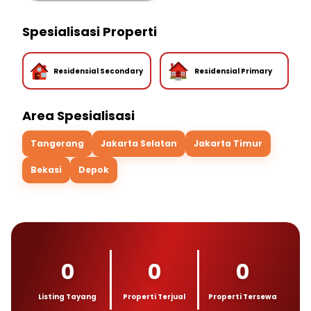
Spesialisasi Properti
Residensial Secondary
Residensial Primary
Area Spesialisasi
Tangerang
Jakarta Selatan
Jakarta Timur
Bekasi
Depok
0
0
0
Listing Tayang
Properti Terjual
Properti Tersewa