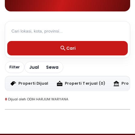
Cari
Jual
Sewa
Filter
Properti Dijual
Properti Terjual
(0)
Proper
0
Dijual oleh ODIH HARJUM WARYANA