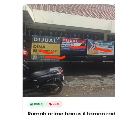
RUMAH
JUAL
Rumah prime bagus jl taman rad