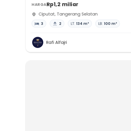
Rp1,2 miliar
HARGA
Ciputat
,
Tangerang Selatan
3
2
LT:
134 m²
LB:
100 m²
Rafi Alfajri