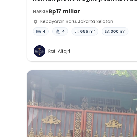
Rp17 miliar
HARGA
Kebayoran Baru
,
Jakarta Selatan
4
4
LT:
655 m²
LB:
300 m²
Rafi Alfajri