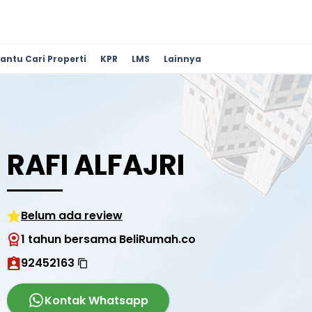
antu Cari Properti
KPR
LMS
Lainnya
RAFI ALFAJRI
Belum ada review
1 tahun bersama BeliRumah.co
92452163
Kontak Whatsapp