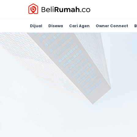
Dijual
Disewa
Cari Agen
Owner Connect
B