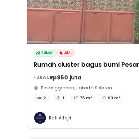
RUMAH
JUAL
Rumah cluster bagus bumi Pesa
Rp950 juta
HARGA
Pesanggrahan
,
Jakarta Selatan
2
1
LT:
75 m²
LB:
60 m²
Rafi Alfajri