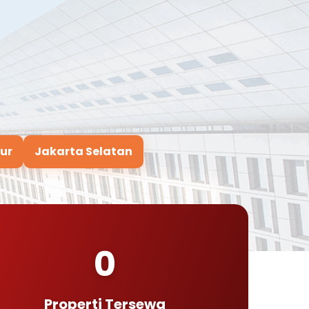
ur
Jakarta Selatan
0
Properti Tersewa