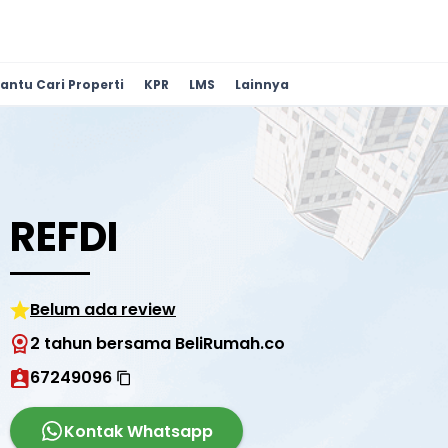
antu Cari Properti
KPR
LMS
Lainnya
REFDI
Belum ada review
2 tahun bersama BeliRumah.co
67249096
Kontak Whatsapp