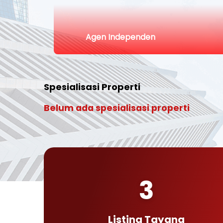
Agen Independen
Spesialisasi Properti
Belum ada spesialisasi properti
3
Listing Tayang