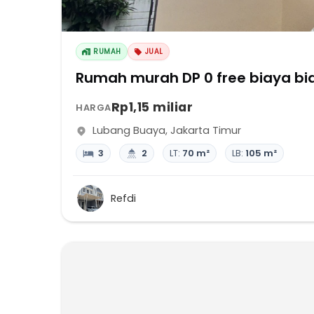
RUMAH
JUAL
Rumah murah DP 0 free biaya bia
Rp1,15 miliar
HARGA
Lubang Buaya
,
Jakarta Timur
3
2
LT:
70 m²
LB:
105 m²
Refdi