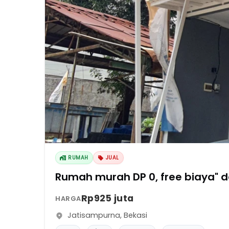
RUMAH
JUAL
Rumah murah DP 0, free biaya" da
Rp925 juta
HARGA
Jatisampurna
,
Bekasi