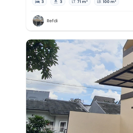
3
3
LT:
71 m²
LB:
100 m²
Refdi