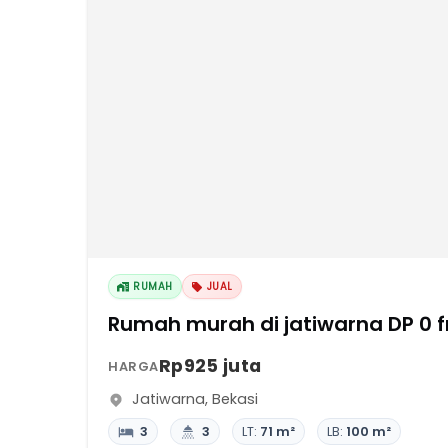
RUMAH
JUAL
Rumah murah di jatiwarna DP 0 fr
Rp925 juta
HARGA
Jatiwarna
,
Bekasi
3
3
LT:
71 m²
LB:
100 m²