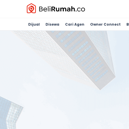
Dijual
Disewa
Cari Agen
Owner Connect
B