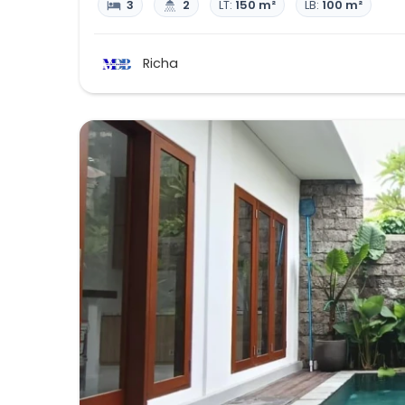
3
2
LT:
150 m²
LB:
100 m²
Richa