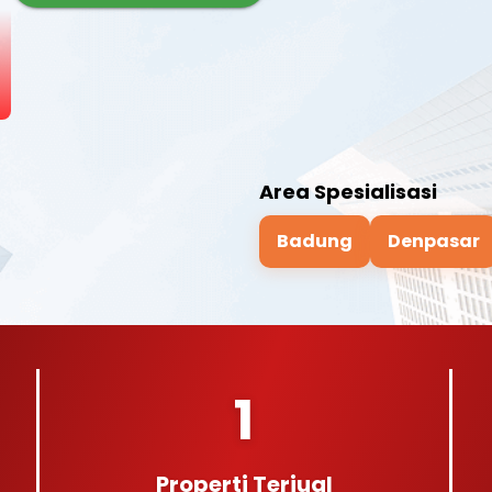
Area Spesialisasi
Badung
Denpasar
1
Properti Terjual