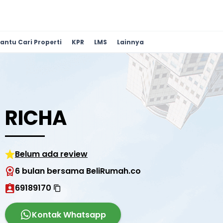
antu Cari Properti
KPR
LMS
Lainnya
RICHA
Belum ada review
6 bulan bersama BeliRumah.co
69189170
Kontak Whatsapp