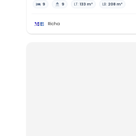
9
9
LT:
133 m²
LB:
208 m²
Richa