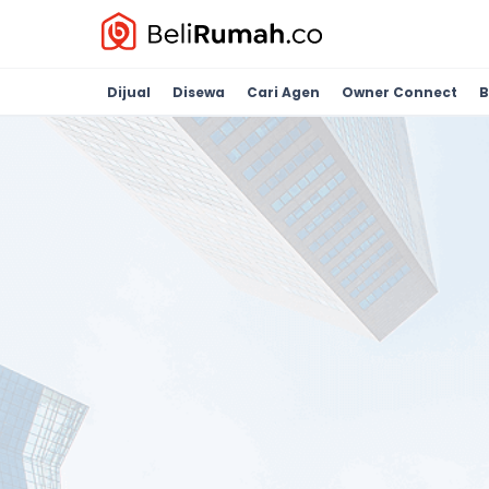
Dijual
Disewa
Cari Agen
Owner Connect
B