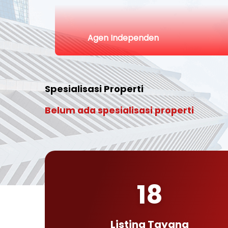
Agen Independen
Spesialisasi Properti
Belum ada spesialisasi properti
18
Listing Tayang