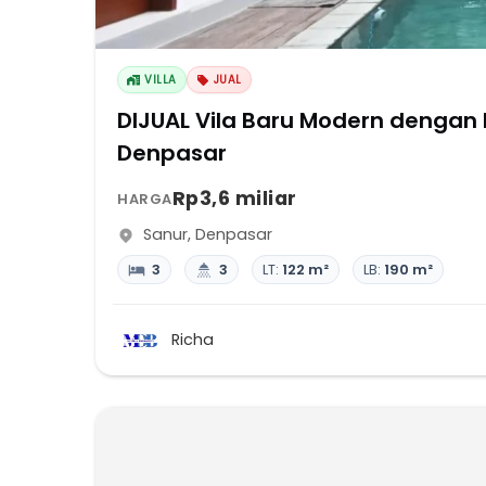
VILLA
JUAL
DIJUAL Vila Baru Modern dengan Kolam Renang di Sanur Kauh,
Denpasar
Rp3,6 miliar
HARGA
Sanur
,
Denpasar
3
3
LT:
122 m²
LB:
190 m²
Richa