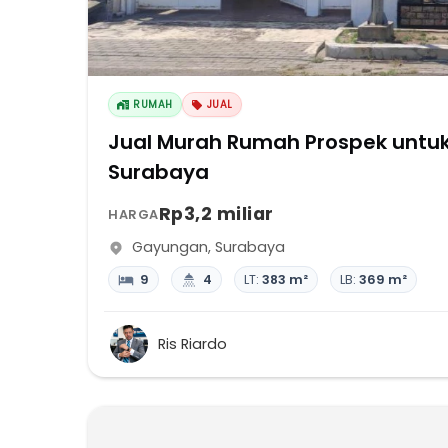
RUMAH
JUAL
Jual Murah Rumah Prospek untuk
Surabaya
Rp3,2 miliar
HARGA
Gayungan
,
Surabaya
9
4
LT:
383 m²
LB:
369 m²
Ris Riardo