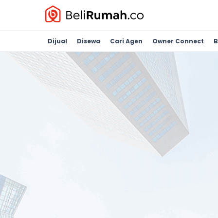
Dijual
Disewa
Cari Agen
Owner Connect
B