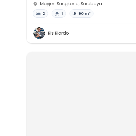
Mayjen Sungkono
,
Surabaya
2
1
LB:
90 m²
Ris Riardo