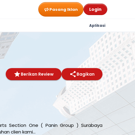
Login
Pasang Iklan
Aplikasi
Berikan Review
Bagikan
urts Section One ( Panin Group ) Surabaya
an clien kami...