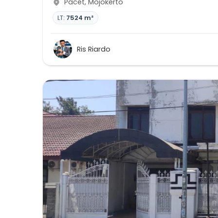
Pacet
,
Mojokerto
LT:
7524 m²
Ris Riardo