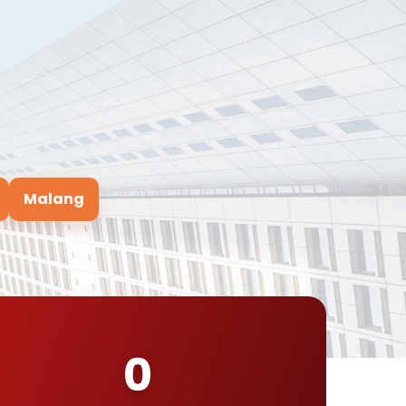
Malang
0