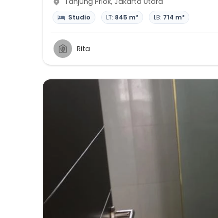
Tanjung Priok
,
Jakarta Utara
Studio
LT:
845 m²
LB:
714 m²
Rita