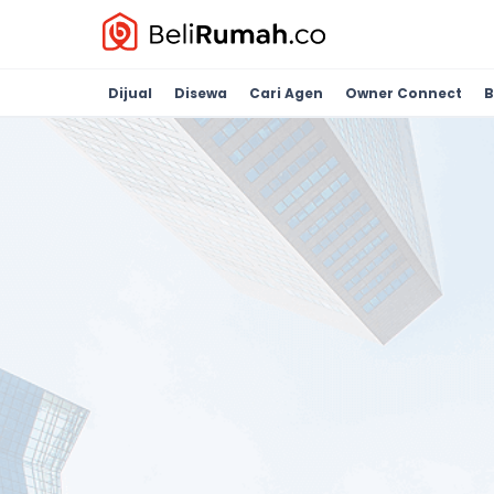
Dijual
Disewa
Cari Agen
Owner Connect
B