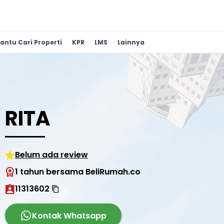
antu Cari Properti
KPR
LMS
Lainnya
RITA
Belum ada review
1 tahun bersama BeliRumah.co
11313602
Kontak Whatsapp