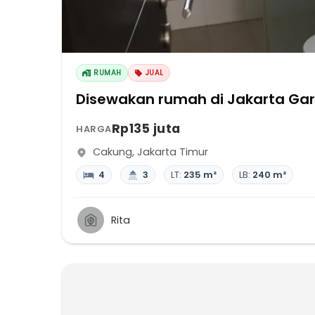
RUMAH
JUAL
Disewakan rumah di Jakarta Gard
Rp135 juta
HARGA
Cakung
,
Jakarta Timur
4
3
LT:
235 m²
LB:
240 m²
Rita