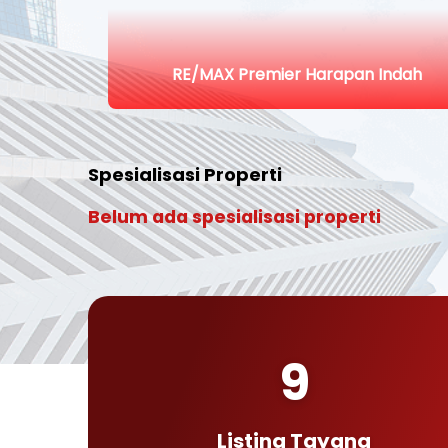
RE/MAX Premier Harapan Indah
Spesialisasi Properti
Belum ada spesialisasi properti
9
Listing Tayang