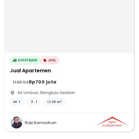
APARTEMEN
JUAL
Jual Apartemen
Rp700 juta
HARGA
Air Umban
,
Bengkulu Selatan
1
1
LB:
10 m²
Rizki Ramadhan