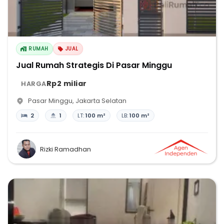
RUMAH
JUAL
Jual Rumah Strategis Di Pasar Minggu
Rp2 miliar
HARGA
Pasar Minggu
,
Jakarta Selatan
2
1
LT:
100 m²
LB:
100 m²
Rizki Ramadhan