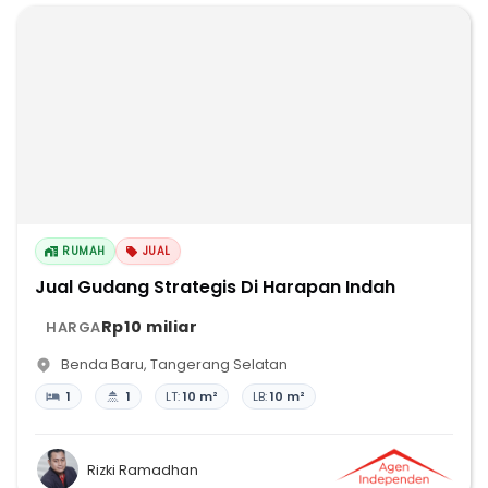
RUMAH
JUAL
Jual Gudang Strategis Di Harapan Indah
Rp10 miliar
HARGA
Benda Baru
,
Tangerang Selatan
1
1
LT:
10 m²
LB:
10 m²
Rizki Ramadhan