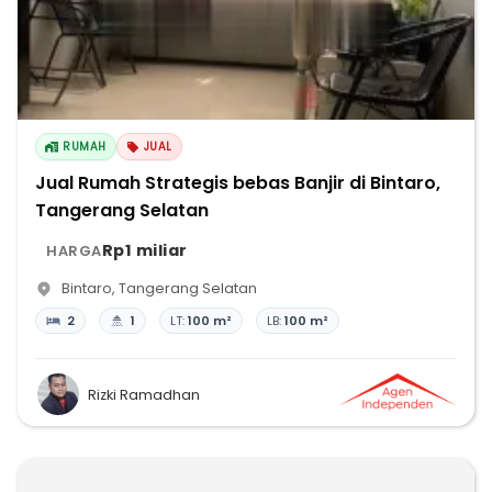
RUMAH
JUAL
Jual Rumah Strategis bebas Banjir di Bintaro,
Tangerang Selatan
Rp1 miliar
HARGA
Bintaro
,
Tangerang Selatan
2
1
LT:
100 m²
LB:
100 m²
Rizki Ramadhan