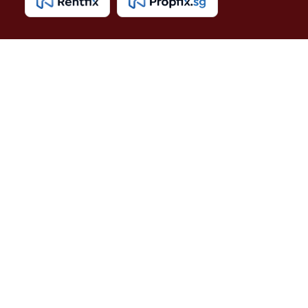
Properti Dijual di Jakarta Timur >
Properti Dijual di Cakung >
Properti Dijual di Jatinegara >
Properti Dijual di Ujung Menteng >
Properti Dijual di Penggilingan >
Properti Dijual di Pulo Gebang >
Properti Dijual di Cipayung >
Properti Dijual di Bambu Apus >
Properti Dijual di Cibubur >
Properti Dijual di Duren Sawit >
Properti Dijual di Klender >
Properti Dijual di Pondok Kelapa >
Properti Dijual di Pondok Kopi >
Properti Dijual di Pondok Bambu >
Properti Dijual di Cipinang >
Properti Dijual di Kramat Jati >
Properti Dijual di Cawang >
Properti Dijual di Pasar Rebo >