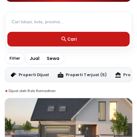
Cari
Jual
Sewa
Filter
Properti Dijual
Properti Terjual
(5)
Proper
4
Dijual oleh Rizki Ramadhan