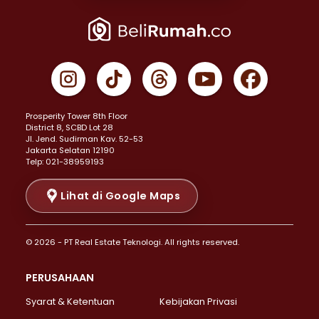
Properti Dijual di Joglo >
Properti Dijual di Jakarta Pusat >
Properti Dijual di Cempaka Putih >
Properti Dijual di Gambir >
Properti Dijual di Johar Baru >
Properti Dijual di Kemayoran >
Prosperity Tower 8th Floor
Properti Dijual di Menteng >
District 8, SCBD Lot 28
Properti Dijual di Senen >
JI. Jend. Sudirman Kav. 52-53
Jakarta Selatan 12190
Properti Dijual di Tanah Abang >
Telp: 021-38959193
Properti Dijual di Cikini >
Properti Dijual di Kramat >
Lihat di Google Maps
Properti Dijual di Pasar Baru >
Properti Dijual di Bendungan Hilir >
© 2026 - PT Real Estate Teknologi. All rights reserved.
Properti Dijual di Jakarta Selatan >
Properti Dijual di Cilandak >
PERUSAHAAN
Properti Dijual di Lebak Bulus >
Syarat & Ketentuan
Kebijakan Privasi
Properti Dijual di Gandaria Selatan >