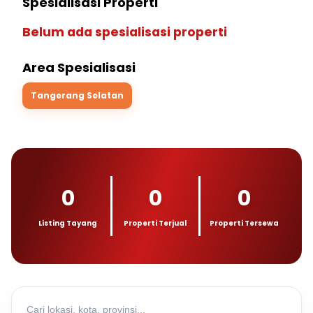
Spesialisasi Properti
Belum ada spesialisasi properti
Area Spesialisasi
Tangerang Selatan
0
0
0
Listing Tayang
Properti Terjual
Properti Tersewa