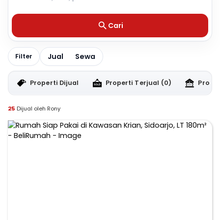
Cari
Jual
Sewa
Filter
Properti Dijual
Properti Terjual
(0)
Proper
25
Dijual oleh Rony