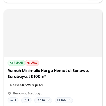
RUMAH
JUAL
Rumah Minimalis Harga Hemat di Benowo,
Surabaya, LB 100m²
Rp250 juta
HARGA
Benowo
,
Surabaya
2
1
LT:
120 m²
LB:
100 m²