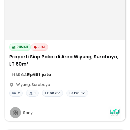
RUMAH
JUAL
Properti Siap Pakai di Area Wiyung, Surabaya,
LT 60m²
Rp691 juta
HARGA
Wiyung
,
Surabaya
2
1
LT:
60 m²
LB:
120 m²
Rony