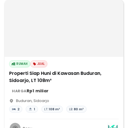
RUMAH
JUAL
Properti Siap Huni di Kawasan Buduran,
Sidoarjo, LT 108m²
Rp1 miliar
HARGA
Buduran
,
Sidoarjo
2
1
LT:
108 m²
LB:
80 m²