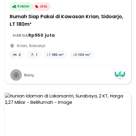
RUMAH
JUAL
Rumah Siap Pakai di Kawasan Krian, Sidoarjo,
LT 180m²
Rp550 juta
HARGA
Krian
,
Sidoarjo
2
1
LT:
180 m²
LB:
100 m²
Rony