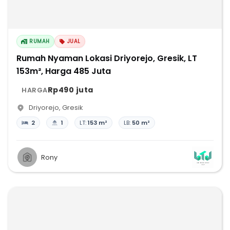
RUMAH
JUAL
Rumah Nyaman Lokasi Driyorejo, Gresik, LT
153m², Harga 485 Juta
Rp490 juta
HARGA
Driyorejo
,
Gresik
2
1
LT:
153 m²
LB:
50 m²
Rony