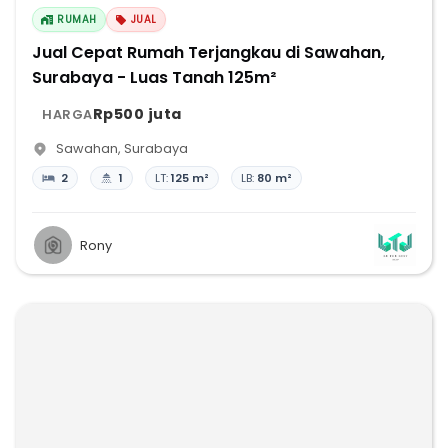
RUMAH
JUAL
Jual Cepat Rumah Terjangkau di Sawahan,
Surabaya - Luas Tanah 125m²
Rp500 juta
HARGA
Sawahan
,
Surabaya
2
1
LT:
125 m²
LB:
80 m²
Rony