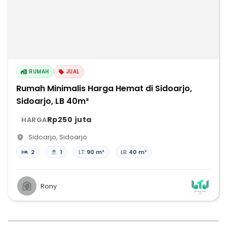
RUMAH
JUAL
Rumah Minimalis Harga Hemat di Sidoarjo,
Sidoarjo, LB 40m²
Rp250 juta
HARGA
Sidoarjo
,
Sidoarjo
2
1
LT:
90 m²
LB:
40 m²
Rony