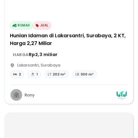
RUMAH
JUAL
Hunian Idaman di Lakarsantri, Surabaya, 2 KT,
Harga 2,27 Miliar
Rp2,3 miliar
HARGA
Lakarsantri
,
Surabaya
2
1
LT:
202 m²
LB:
300 m²
Rony