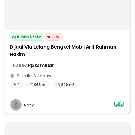
RUANG USAHA
JUAL
Dijual Via Lelang Bengkel Mobil Arif Rahman
Hakim
Rp12 miliar
HARGA
Sukolilo
,
Surabaya
1
LT:
963 m²
LB:
800 m²
Rony