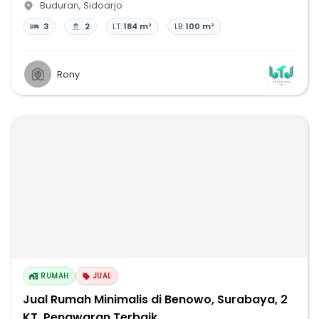
Buduran
,
Sidoarjo
3
2
LT:
184 m²
LB:
100 m²
Rony
RUMAH
JUAL
Jual Rumah Minimalis di Benowo, Surabaya, 2
KT, Penawaran Terbaik