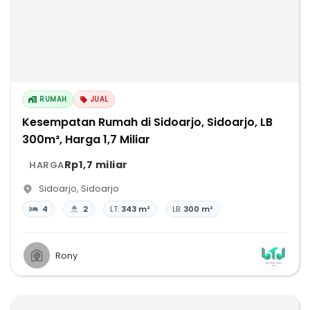
RUMAH
JUAL
Kesempatan Rumah di Sidoarjo, Sidoarjo, LB
300m², Harga 1,7 Miliar
Rp1,7 miliar
HARGA
Sidoarjo
,
Sidoarjo
4
2
LT:
343 m²
LB:
300 m²
Rony