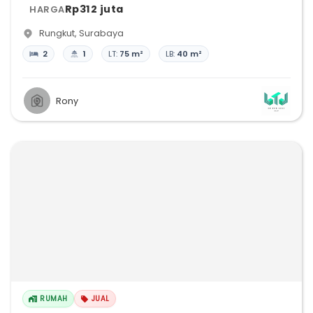
Rp312 juta
HARGA
Rungkut
,
Surabaya
2
1
LT:
75 m²
LB:
40 m²
Rony
RUMAH
JUAL