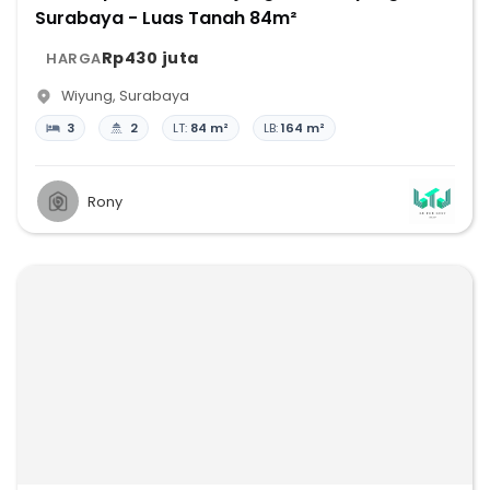
Surabaya - Luas Tanah 84m²
Rp430 juta
HARGA
Wiyung
,
Surabaya
3
2
LT:
84 m²
LB:
164 m²
Rony