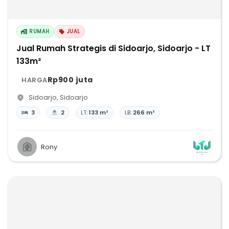
RUMAH
JUAL
Jual Rumah Strategis di Sidoarjo, Sidoarjo - LT
133m²
Rp900 juta
HARGA
Sidoarjo
,
Sidoarjo
3
2
LT:
133 m²
LB:
266 m²
Rony