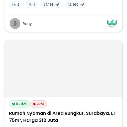
2
1
LT:
195 m²
LB:
100 m²
Rony
RUMAH
JUAL
Rumah Nyaman di Area Rungkut, Surabaya, LT
75m², Harga 312 Juta