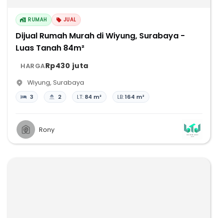
RUMAH
JUAL
Dijual Rumah Murah di Wiyung, Surabaya -
Luas Tanah 84m²
Rp430 juta
HARGA
Wiyung
,
Surabaya
3
2
LT:
84 m²
LB:
164 m²
Rony