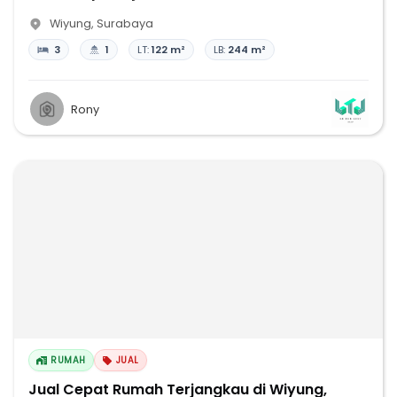
Wiyung
,
Surabaya
3
1
LT:
122 m²
LB:
244 m²
Rony
RUMAH
JUAL
Jual Cepat Rumah Terjangkau di Wiyung,