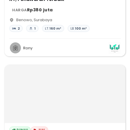
Rp380 juta
HARGA
Benowo
,
Surabaya
2
1
LT:
160 m²
LB:
100 m²
Rony