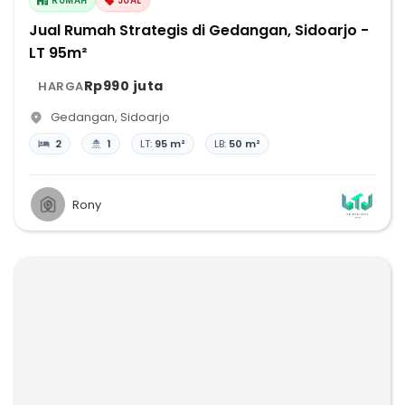
RUMAH
JUAL
Jual Rumah Strategis di Gedangan, Sidoarjo -
LT 95m²
Rp990 juta
HARGA
Gedangan
,
Sidoarjo
2
1
LT:
95 m²
LB:
50 m²
Rony