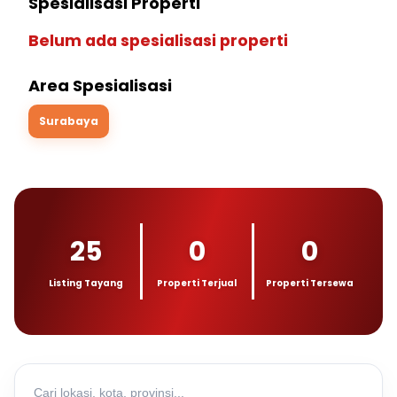
Spesialisasi Properti
Belum ada spesialisasi properti
Area Spesialisasi
Surabaya
25
0
0
Listing Tayang
Properti Terjual
Properti Tersewa