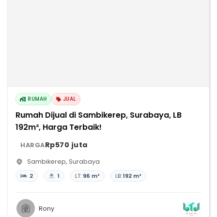
RUMAH
JUAL
Rumah Dijual di Sambikerep, Surabaya, LB
192m², Harga Terbaik!
Rp570 juta
HARGA
Sambikerep
,
Surabaya
2
1
LT:
96 m²
LB:
192 m²
Rony