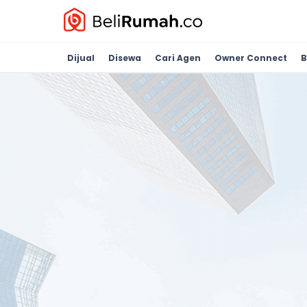
Dijual
Disewa
Cari Agen
Owner Connect
B