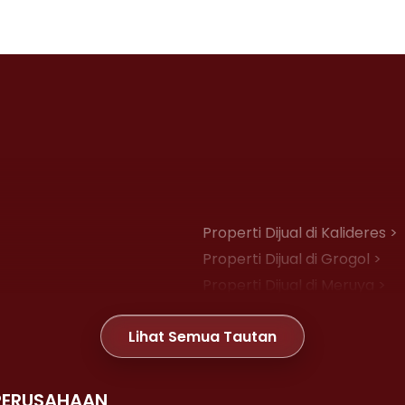
Properti Dijual di Kalideres >
Properti Dijual di Grogol >
Properti Dijual di Meruya >
Properti Dijual di Joglo >
Lihat Semua Tautan
Properti Dijual di Gambir >
PERUSAHAAN
Properti Dijual di Kemayoran