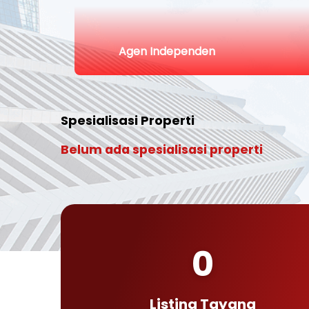
Agen Independen
Spesialisasi Properti
Belum ada spesialisasi properti
0
Listing Tayang