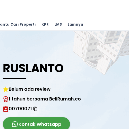
antu Cari Properti
KPR
LMS
Lainnya
RUSLANTO
Belum ada review
1 tahun bersama BeliRumah.co
00700071
Kontak Whatsapp