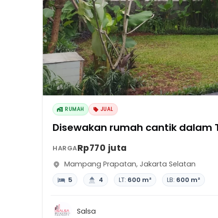
RUMAH
JUAL
Disewakan rumah cantik dalam
Rp770 juta
HARGA
Mampang Prapatan
,
Jakarta Selatan
5
4
LT:
600 m²
LB:
600 m²
Salsa