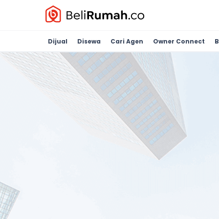
Dijual
Disewa
Cari Agen
Owner Connect
B