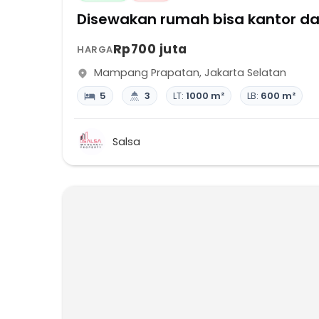
Disewakan rumah bisa kantor d
Rp700 juta
HARGA
Mampang Prapatan
,
Jakarta Selatan
5
3
LT:
1000 m²
LB:
600 m²
Salsa