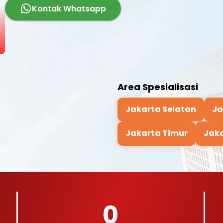
Kontak Whatsapp
Area Spesialisasi
Jakarta Selatan
Ja
Jakarta Timur
Jaka
0