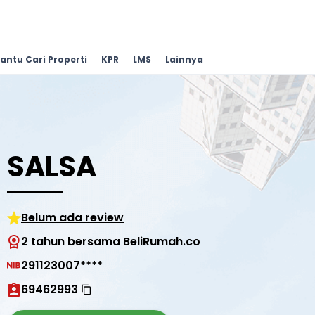
antu Cari Properti
KPR
LMS
Lainnya
SALSA
Belum ada review
2 tahun bersama BeliRumah.co
291123007****
69462993