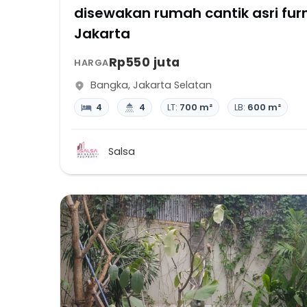
disewakan rumah cantik asri fu
Jakarta
Rp550 juta
HARGA
Bangka
,
Jakarta Selatan
4
4
LT:
700 m²
LB:
600 m²
Salsa