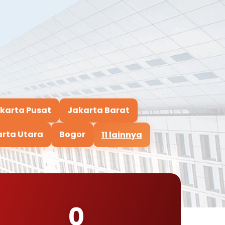
karta Pusat
Jakarta Barat
rta Utara
Bogor
11 lainnya
0