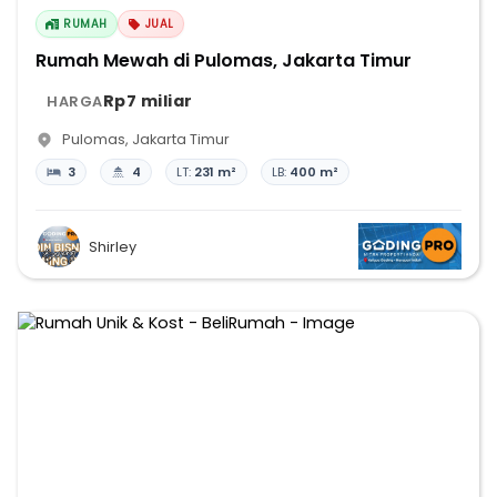
RUMAH
JUAL
Rumah Mewah di Pulomas, Jakarta Timur
Rp7 miliar
HARGA
Pulomas
,
Jakarta Timur
3
4
LT:
231 m²
LB:
400 m²
Shirley