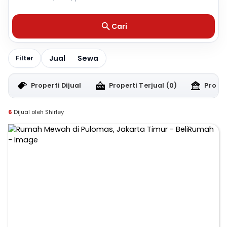
Cari
Jual
Sewa
Filter
Properti Dijual
Properti Terjual
(0)
Proper
6
Dijual oleh Shirley