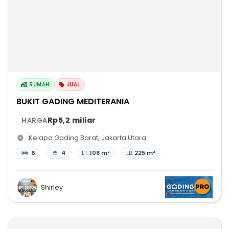
RUMAH
JUAL
BUKIT GADING MEDITERANIA
Rp5,2 miliar
HARGA
Kelapa Gading Barat
,
Jakarta Utara
6
4
LT:
108 m²
LB:
225 m²
Shirley