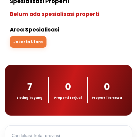
Spesialisasi Properti
Belum ada spesialisasi properti
Area Spesialisasi
Jakarta Utara
7
0
0
Listing Tayang
Properti Terjual
Properti Tersewa