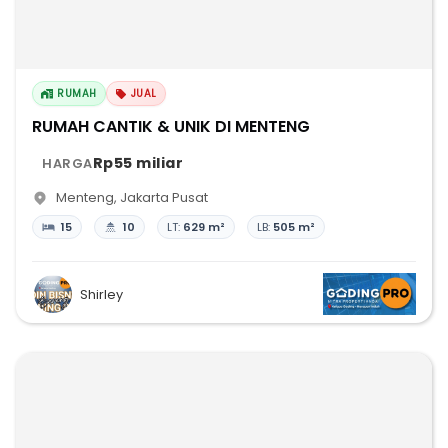
RUMAH
JUAL
RUMAH CANTIK & UNIK DI MENTENG
Rp55 miliar
HARGA
Menteng
,
Jakarta Pusat
15
10
LT:
629 m²
LB:
505 m²
Shirley