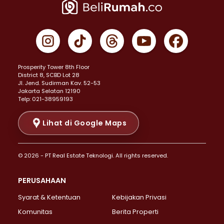
Properti Dijual di Jakarta Pusat >
Properti Dijual di Cempaka Putih >
Properti Dijual di Gambir >
Properti Dijual di Johar Baru >
Properti Dijual di Kemayoran >
Prosperity Tower 8th Floor
Properti Dijual di Menteng >
District 8, SCBD Lot 28
Properti Dijual di Senen >
JI. Jend. Sudirman Kav. 52-53
Jakarta Selatan 12190
Properti Dijual di Tanah Abang >
Telp: 021-38959193
Properti Dijual di Cikini >
Properti Dijual di Kramat >
Lihat di Google Maps
Properti Dijual di Pasar Baru >
Properti Dijual di Bendungan Hilir >
© 2026 - PT Real Estate Teknologi. All rights reserved.
Properti Dijual di Jakarta Selatan >
Properti Dijual di Cilandak >
PERUSAHAAN
Properti Dijual di Lebak Bulus >
Syarat & Ketentuan
Kebijakan Privasi
Properti Dijual di Gandaria Selatan >
Properti Dijual di Pondok Labu >
Komunitas
Berita Properti
Properti Dijual di Cipete Selatan >