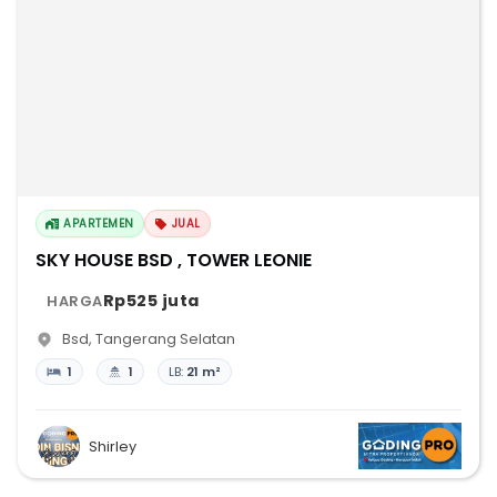
APARTEMEN
JUAL
SKY HOUSE BSD , TOWER LEONIE
Rp525 juta
HARGA
Bsd
,
Tangerang Selatan
1
1
LB:
21 m²
Shirley