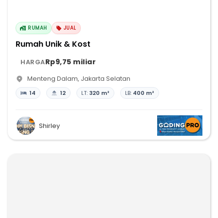
RUMAH
JUAL
Rumah Unik & Kost
Rp9,75 miliar
HARGA
Menteng Dalam
,
Jakarta Selatan
14
12
LT:
320 m²
LB:
400 m²
Shirley