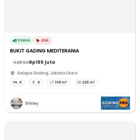
RUMAH
JUAL
BUKIT GADING MEDITERANIA
Rp165 juta
HARGA
Kelapa Gading
,
Jakarta Utara
4
6
LT:
108 m²
LB:
225 m²
Shirley