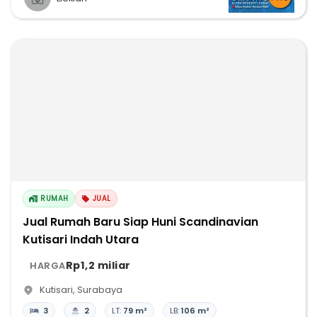
RUMAH
JUAL
Jual Rumah Baru Siap Huni Scandinavian
Kutisari Indah Utara
Rp1,2 miliar
HARGA
Kutisari
,
Surabaya
3
2
LT:
79 m²
LB:
106 m²