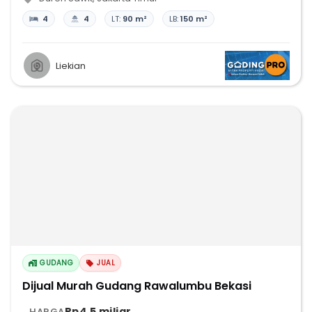
4
4
LT:
90 m²
LB:
150 m²
Liekian
GUDANG
JUAL
Dijual Murah Gudang Rawalumbu Bekasi
Rp4,5 miliar
HARGA