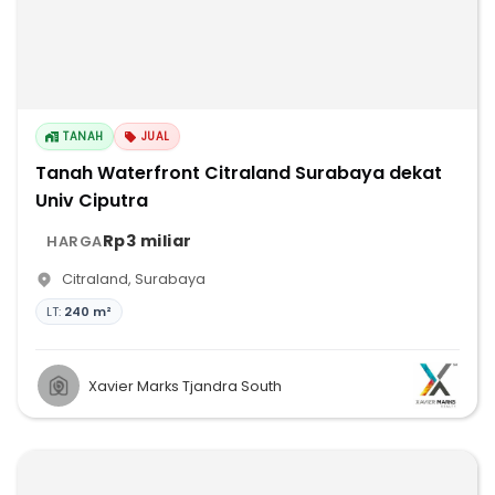
TANAH
JUAL
Tanah Waterfront Citraland Surabaya dekat
Univ Ciputra
Rp3 miliar
HARGA
Citraland
,
Surabaya
LT:
240 m²
Xavier Marks Tjandra South