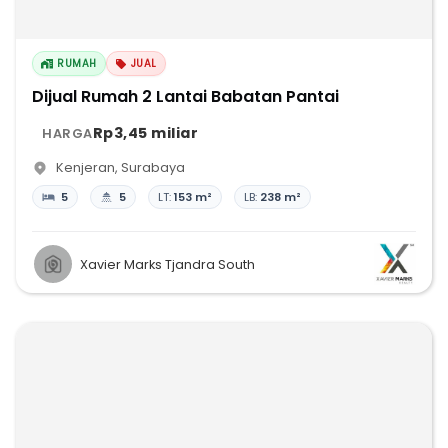
RUMAH
JUAL
Dijual Rumah 2 Lantai Babatan Pantai
Rp3,45 miliar
HARGA
Kenjeran
,
Surabaya
5
5
LT:
153 m²
LB:
238 m²
Xavier Marks Tjandra South