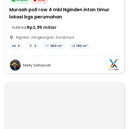
RUMAH
JUAL
Muraah poll row 4 mbl Nginden intan timur
lokasi bgs perumahan
Rp2,95 miliar
HARGA
Ngiden Jangkungan
,
Surabaya
3
2
LT:
360 m²
LB:
180 m²
Melly Setiawati