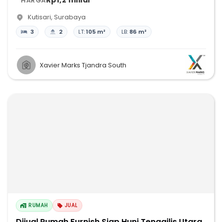
Rp1,2 miliar
HARGA
Kutisari
,
Surabaya
3
2
LT:
105 m²
LB:
86 m²
Xavier Marks Tjandra South
RUMAH
JUAL
Dijual Rumah Furnish Siap Huni Tenggilis Utara