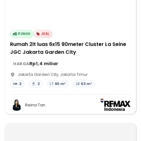
RUMAH
JUAL
Rumah 2lt luas 6x15 90meter Cluster La Seine
JGC Jakarta Garden City
Rp1,4 miliar
HARGA
Jakarta Garden City
,
Jakarta Timur
2
2
LT:
90 m²
LB:
63 m²
Reina Tan