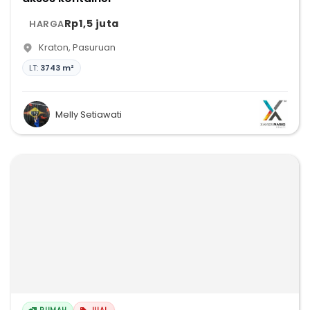
Rp1,5 juta
HARGA
Kraton
,
Pasuruan
LT:
3743 m²
Melly Setiawati