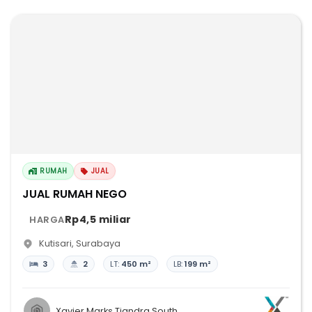
RUMAH
JUAL
JUAL RUMAH NEGO
Rp4,5 miliar
HARGA
Kutisari
,
Surabaya
3
2
LT:
450 m²
LB:
199 m²
Xavier Marks Tjandra South