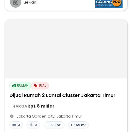
Liekian
RUMAH
JUAL
Dijual Rumah 2 Lantai Cluster Jakarta Timur
Rp1,8 miliar
HARGA
Jakarta Garden City
,
Jakarta Timur
3
3
LT:
90 m²
LB:
69 m²