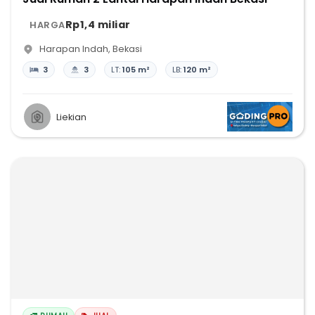
Rp1,4 miliar
HARGA
Harapan Indah
,
Bekasi
3
3
LT:
105 m²
LB:
120 m²
Liekian