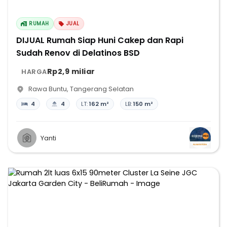
RUMAH
JUAL
DIJUAL Rumah Siap Huni Cakep dan Rapi
Sudah Renov di Delatinos BSD
Rp2,9 miliar
HARGA
Rawa Buntu
,
Tangerang Selatan
4
4
LT:
162 m²
LB:
150 m²
Yanti