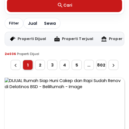
Cari
Jual
Sewa
Filter
Properti Dijual
Properti Terjual
Properti 
24036
Properti Dijual
1
2
3
4
5
…
802