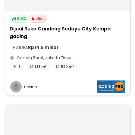
RUKO
JUAL
Dijual Ruko Gandeng Sedayu City Kelapa
gading
Rp14,5 miliar
HARGA
Cakung Barat
,
Jakarta Timur
5
LT:
135 m²
LB:
540 m²
Liekian