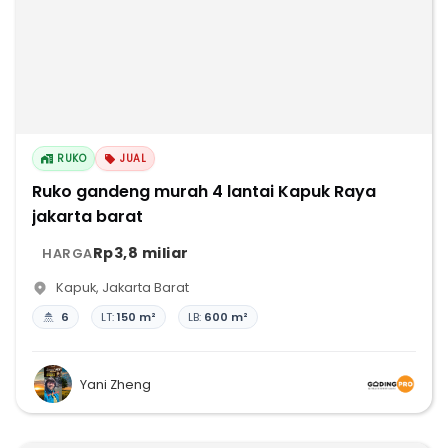
RUKO
JUAL
Ruko gandeng murah 4 lantai Kapuk Raya
jakarta barat
Rp3,8 miliar
HARGA
Kapuk
,
Jakarta Barat
6
LT:
150 m²
LB:
600 m²
Yani Zheng