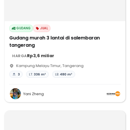
GUDANG
JUAL
Gudang murah 3 lantai di salembaran
tangerang
Rp3,6 miliar
HARGA
Kampung Melayu Timur
,
Tangerang
3
LT:
336 m²
LB:
480 m²
Yani Zheng