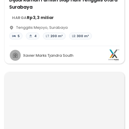
Surabaya
Rp3,3 miliar
HARGA
Tenggilis Mejoyo
,
Surabaya
5
4
LT:
200 m²
LB:
300 m²
Xavier Marks Tjandra South