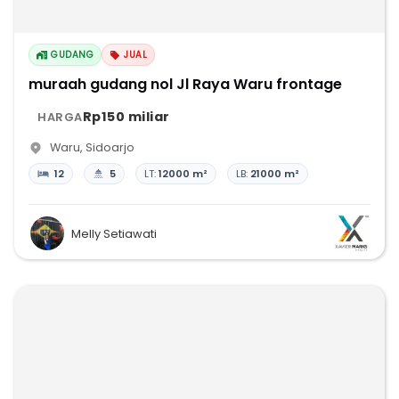
GUDANG
JUAL
muraah gudang nol Jl Raya Waru frontage
Rp150 miliar
HARGA
Waru
,
Sidoarjo
12
5
LT:
12000 m²
LB:
21000 m²
Melly Setiawati