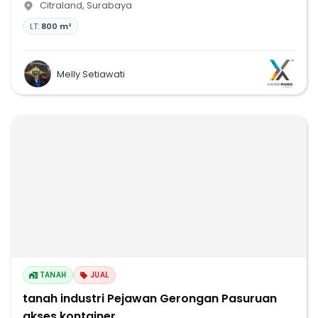
Citraland
,
Surabaya
LT:
800 m²
Melly Setiawati
TANAH
JUAL
tanah industri Pejawan Gerongan Pasuruan
akses kontainer