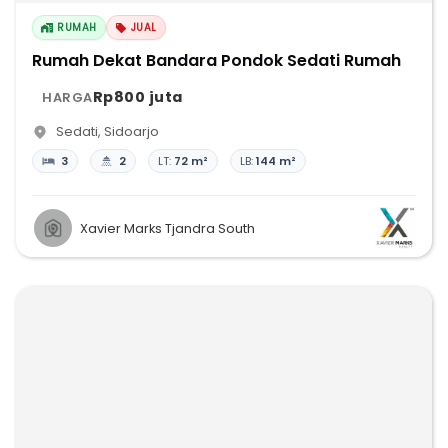
RUMAH
JUAL
Rumah Dekat Bandara Pondok Sedati Rumah
Rp800 juta
HARGA
Sedati
,
Sidoarjo
3
2
LT:
72 m²
LB:
144 m²
Xavier Marks Tjandra South