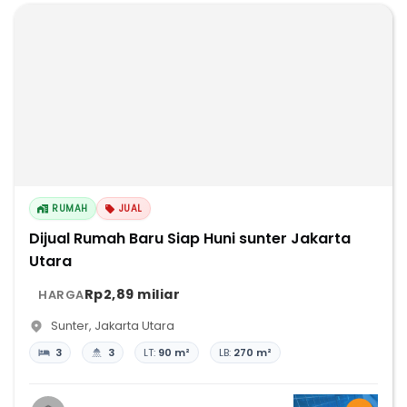
RUMAH
JUAL
Dijual Rumah Baru Siap Huni sunter Jakarta
Utara
Rp2,89 miliar
HARGA
Sunter
,
Jakarta Utara
3
3
LT:
90 m²
LB:
270 m²