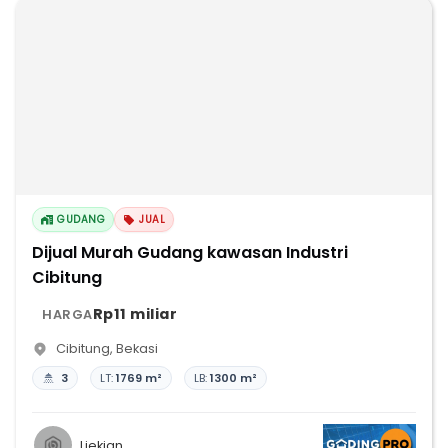
GUDANG
JUAL
Dijual Murah Gudang kawasan Industri
Cibitung
Rp11 miliar
HARGA
Cibitung
,
Bekasi
3
LT:
1769 m²
LB:
1300 m²
Liekian