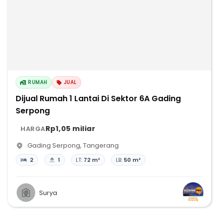
RUMAH
JUAL
Dijual Rumah 1 Lantai Di Sektor 6A Gading
Serpong
Rp1,05 miliar
HARGA
Gading Serpong
,
Tangerang
2
1
LT:
72 m²
LB:
50 m²
Surya