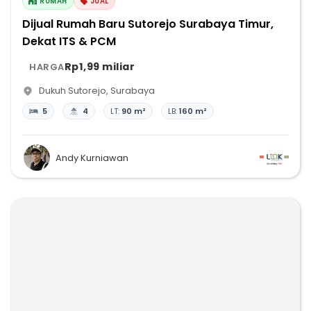
RUMAH
JUAL
Dijual Rumah Baru Sutorejo Surabaya Timur,
Dekat ITS & PCM
Rp1,99 miliar
HARGA
Dukuh Sutorejo
,
Surabaya
5
4
LT:
90 m²
LB:
160 m²
Andy Kurniawan