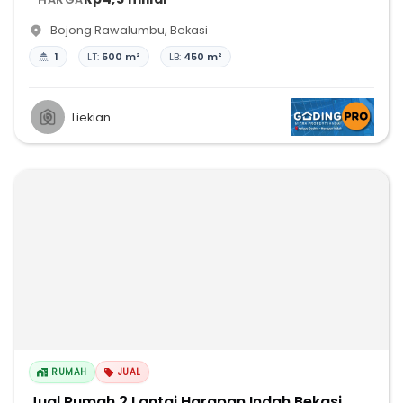
Bojong Rawalumbu
,
Bekasi
1
LT:
500 m²
LB:
450 m²
Liekian
RUMAH
JUAL
Jual Rumah 2 Lantai Harapan Indah Bekasi