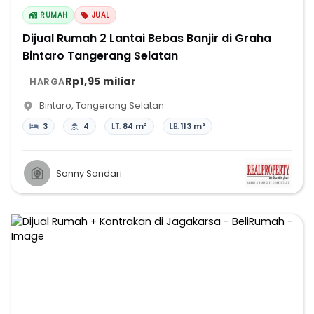
RUMAH
JUAL
Dijual Rumah 2 Lantai Bebas Banjir di Graha
Bintaro Tangerang Selatan
Rp1,95 miliar
HARGA
Bintaro
,
Tangerang Selatan
3
4
LT:
84 m²
LB:
113 m²
Sonny Sondari