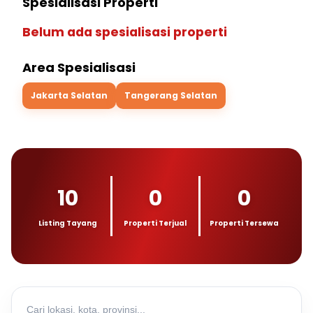
Spesialisasi Properti
Belum ada spesialisasi properti
Area Spesialisasi
Jakarta Selatan
Tangerang Selatan
10
0
0
Listing Tayang
Properti Terjual
Properti Tersewa