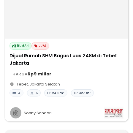
RUMAH
JUAL
Dijual Rumah SHM Bagus Luas 248M di Tebet
Jakarta
Rp9 miliar
HARGA
Tebet
,
Jakarta Selatan
4
5
LT:
248 m²
LB:
327 m²
Sonny Sondari