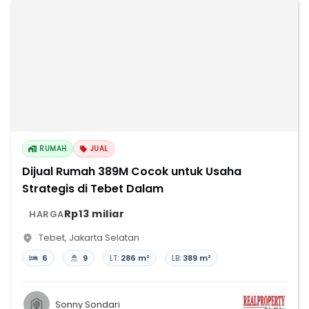
RUMAH
JUAL
Dijual Rumah 389M Cocok untuk Usaha
Strategis di Tebet Dalam
Rp13 miliar
HARGA
Tebet
,
Jakarta Selatan
6
9
LT:
286 m²
LB:
389 m²
Sonny Sondari