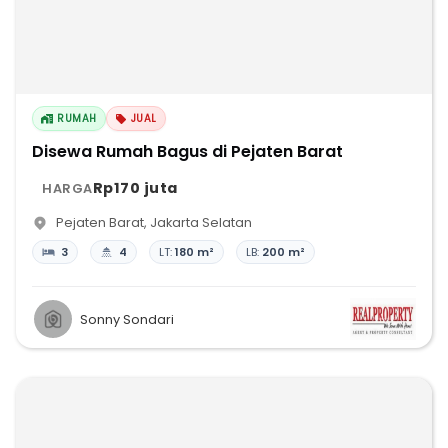
RUMAH
JUAL
Disewa Rumah Bagus di Pejaten Barat
Rp170 juta
HARGA
Pejaten Barat
,
Jakarta Selatan
3
4
LT:
180 m²
LB:
200 m²
Sonny Sondari