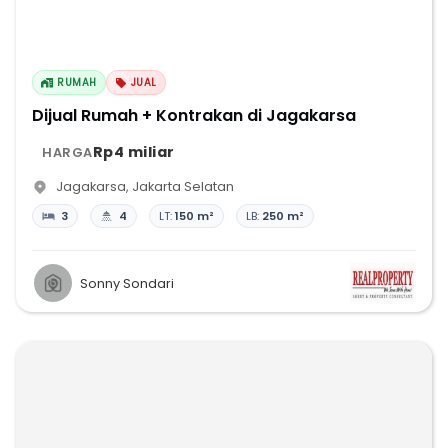
RUMAH
JUAL
Dijual Rumah + Kontrakan di Jagakarsa
Rp4 miliar
HARGA
Jagakarsa
,
Jakarta Selatan
3
4
LT:
150 m²
LB:
250 m²
Sonny Sondari