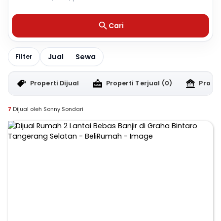
Cari
Jual
Sewa
Filter
Properti Dijual
Properti Terjual
(0)
Proper
7
Dijual oleh Sonny Sondari