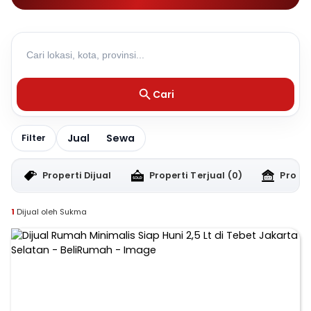
Cari
Jual
Sewa
Filter
Properti Dijual
Properti Terjual
(0)
Proper
1
Dijual oleh Sukma