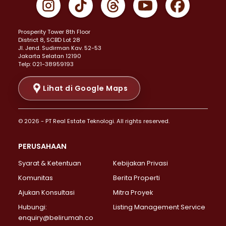
Properti Dijual di Johar Baru >
Properti Dijual di Kemayoran >
Prosperity Tower 8th Floor
Properti Dijual di Menteng >
District 8, SCBD Lot 28
Properti Dijual di Senen >
JI. Jend. Sudirman Kav. 52-53
Jakarta Selatan 12190
Properti Dijual di Tanah Abang >
Telp: 021-38959193
Properti Dijual di Cikini >
Properti Dijual di Kramat >
Lihat di Google Maps
Properti Dijual di Pasar Baru >
Properti Dijual di Bendungan Hilir >
© 2026 - PT Real Estate Teknologi. All rights reserved.
Properti Dijual di Jakarta Selatan >
Properti Dijual di Cilandak >
PERUSAHAAN
Properti Dijual di Lebak Bulus >
Syarat & Ketentuan
Kebijakan Privasi
Properti Dijual di Gandaria Selatan >
Properti Dijual di Pondok Labu >
Komunitas
Berita Properti
Properti Dijual di Cipete Selatan >
Ajukan Konsultasi
Mitra Proyek
Properti Dijual di Jagakarsa >
Hubungi:
Listing Management Service
Properti Dijual di Lenteng Agung >
enquiry@belirumah.co
Properti Dijual di Senayan >