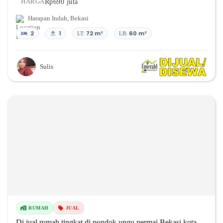
Rp690 juta
HARGA
Harapan Indah
,
Bekasi
2
1
72 m²
60 m²
LT:
LB:
Sulis
RUMAH
JUAL
Di jual rumah tingkat di pondok ungu permai Bekasi kota