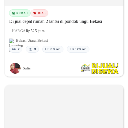
RUMAH
JUAL
Di jual cepat rumah 2 lantai di pondok ungu Bekasi
Rp525 juta
HARGA
Bekasi Utara
,
Bekasi
2
3
60 m²
120 m²
LT:
LB:
Sulis