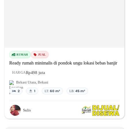
RUMAH
JUAL
Ready rumah minimalis di pondok ungu lokasi bebas banjir
Rp498 juta
HARGA
Bekasi Utara
,
Bekasi
2
1
60 m²
45 m²
LT:
LB:
Sulis