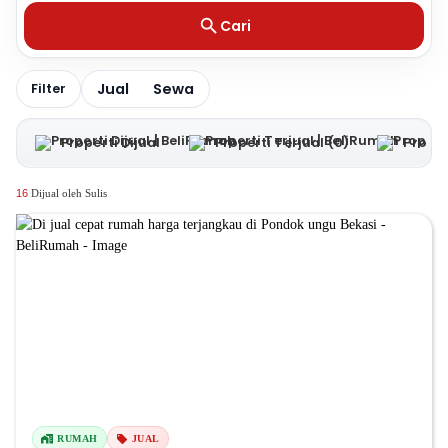
Cari
Jual
Sewa
Filter
Properti Dijual
Properti Terjual
(0)
Proper
16
Dijual oleh Sulis
RUMAH
JUAL