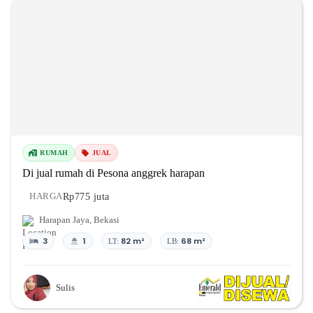
RUMAH
JUAL
Di jual rumah di Pesona anggrek harapan
Rp775 juta
HARGA
Harapan Jaya
,
Bekasi
3
1
82 m²
68 m²
LT:
LB:
Sulis