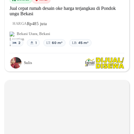
Jual cepat rumah desain oke harga terjangkau di Pondok
ungu Bekasi
Rp485 juta
HARGA
Bekasi Utara
,
Bekasi
2
1
60 m²
45 m²
LT:
LB:
Sulis