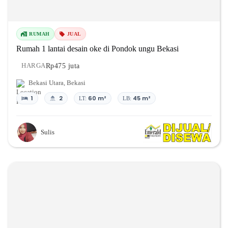
RUMAH
JUAL
Rumah 1 lantai desain oke di Pondok ungu Bekasi
Rp475 juta
HARGA
Bekasi Utara
,
Bekasi
1
2
60 m²
45 m²
LT:
LB:
Sulis