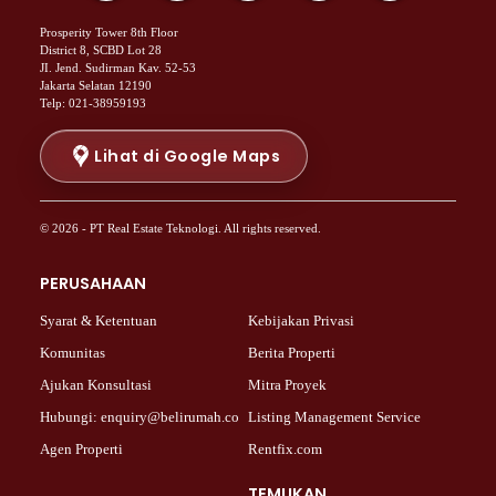
Properti Dijual di Menteng >
Prosperity Tower 8th Floor
Properti Dijual di Senen >
District 8, SCBD Lot 28
JI. Jend. Sudirman Kav. 52-53
Properti Dijual di Tanah Abang >
Jakarta Selatan 12190
Properti Dijual di Cikini >
Telp: 021-38959193
Properti Dijual di Kramat >
Properti Dijual di Pasar Baru >
Lihat di Google Maps
Properti Dijual di Bendungan Hilir >
Properti Dijual di Jakarta Selatan >
© 2026 - PT Real Estate Teknologi. All rights reserved.
Properti Dijual di Cilandak >
Properti Dijual di Lebak Bulus >
PERUSAHAAN
Properti Dijual di Gandaria Selatan >
Properti Dijual di Pondok Labu >
Syarat & Ketentuan
Kebijakan Privasi
Properti Dijual di Cipete Selatan >
Komunitas
Berita Properti
Properti Dijual di Jagakarsa >
Ajukan Konsultasi
Mitra Proyek
Properti Dijual di Lenteng Agung >
Hubungi: enquiry@belirumah.co
Listing Management Service
Properti Dijual di Senayan >
Agen Properti
Rentfix.com
Properti Dijual di Pondok Pinang >
Properti Dijual di Kebayoran Lama >
TEMUKAN