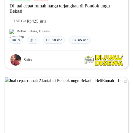
Di jual cepat rumah harga terjangkau di Pondok ungu
Bekasi
Rp425 juta
HARGA
Bekasi Utara
,
Bekasi
2
1
60 m²
45 m²
LT:
LB:
Sulis