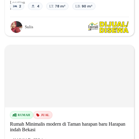
2
4
78 m²
90 m²
LT:
LB:
Sulis
RUMAH
JUAL
Rumah Minimalis modern di Taman harapan baru Harapan
indah Bekasi