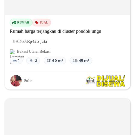
RUMAH
JUAL
Rumah harga terjangkau di cluster pondok ungu
Rp425 juta
HARGA
Bekasi Utara
,
Bekasi
1
2
60 m²
45 m²
LT:
LB:
Sulis