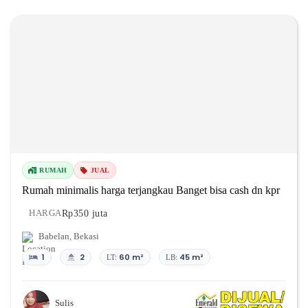
RUMAH
JUAL
Rumah minimalis harga terjangkau Banget bisa cash dn kpr
Rp350 juta
HARGA
Babelan
,
Bekasi
1
2
60 m²
45 m²
LT:
LB:
Sulis