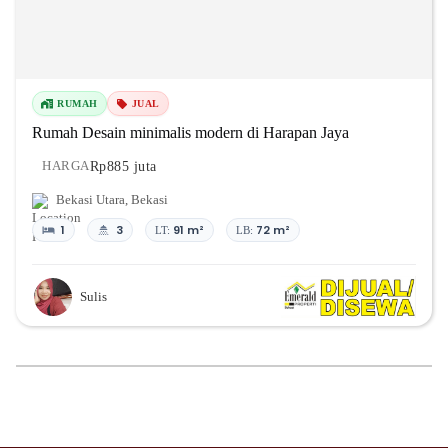
RUMAH
JUAL
Rumah Desain minimalis modern di Harapan Jaya
Rp885 juta
HARGA
Bekasi Utara
,
Bekasi
1
3
91 m²
72 m²
LT:
LB:
Sulis