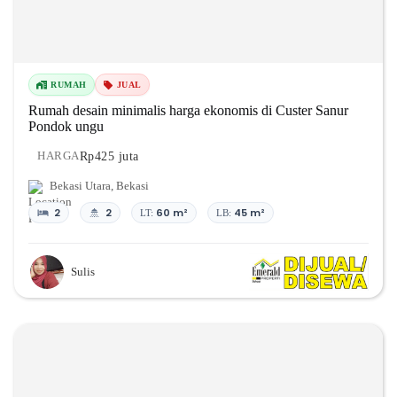
RUMAH
JUAL
Rumah desain minimalis harga ekonomis di Custer Sanur
Pondok ungu
Rp425 juta
HARGA
Bekasi Utara
,
Bekasi
2
2
60 m²
45 m²
LT:
LB:
Sulis