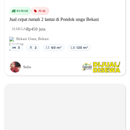
RUMAH
JUAL
Jual cepat rumah 2 lantai di Pondok ungu Bekasi
Rp450 juta
HARGA
Bekasi Utara
,
Bekasi
3
2
60 m²
120 m²
LT:
LB:
Sulis