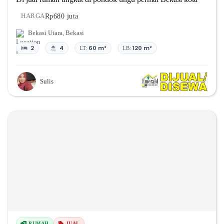
Rp680 juta
HARGA
Bekasi Utara
,
Bekasi
2
4
60 m²
120 m²
LT:
LB:
Sulis
RUMAH
JUAL