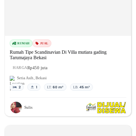
RUMAH
JUAL
Rumah Tipe Scandinavian Di Villa mutiara gading
Tarumajaya Bekasi
Rp450 juta
HARGA
Setia Asih
,
Bekasi
2
1
60 m²
45 m²
LT:
LB:
Sulis