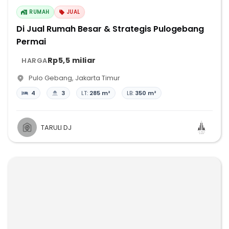
RUMAH
JUAL
Di Jual Rumah Besar & Strategis Pulogebang
Permai
Rp5,5 miliar
HARGA
Pulo Gebang
,
Jakarta Timur
4
3
LT:
285 m²
LB:
350 m²
TARULI DJ