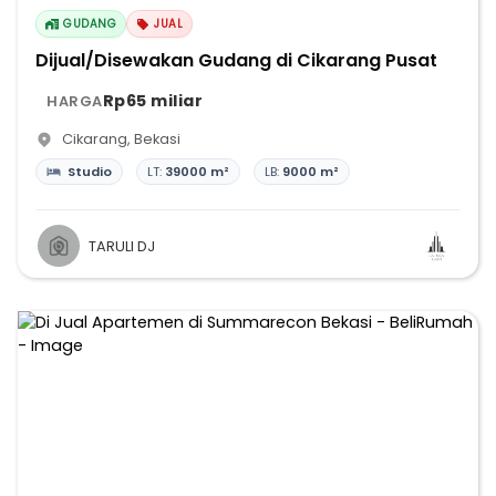
GUDANG
JUAL
Dijual/Disewakan Gudang di Cikarang Pusat
Rp65 miliar
HARGA
Cikarang
,
Bekasi
Studio
LT:
39000 m²
LB:
9000 m²
TARULI DJ