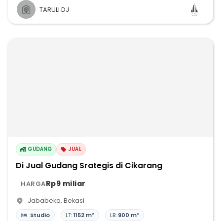
TARULI DJ
GUDANG
JUAL
Di Jual Gudang Srategis di Cikarang
Rp9 miliar
HARGA
Jababeka
,
Bekasi
Studio
LT:
1152 m²
LB:
900 m²