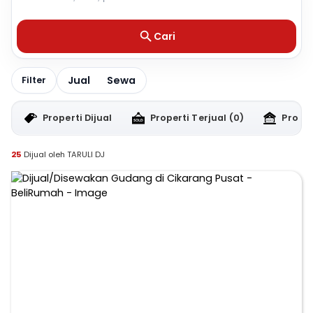
Cari
Jual
Sewa
Filter
Properti Dijual
Properti Terjual
(0)
Proper
25
Dijual oleh TARULI DJ