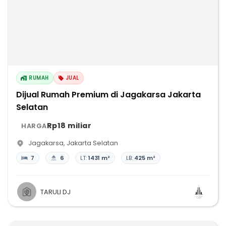
RUMAH
JUAL
Dijual Rumah Premium di Jagakarsa Jakarta
Selatan
Rp18 miliar
HARGA
Jagakarsa
,
Jakarta Selatan
7
6
LT:
1431 m²
LB:
425 m²
TARULI DJ