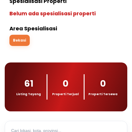
Spesialisasi Properti
Belum ada spesialisasi properti
Area Spesialisasi
Bekasi
61
0
0
Listing Tayang
Properti Terjual
Properti Tersewa