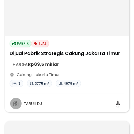
PABRIK
JUAL
Dijual Pabrik Strategis Cakung Jakarta Timur
Rp89,5 miliar
HARGA
Cakung
,
Jakarta Timur
3
LT:
3775 m²
LB:
4978 m²
TARULI DJ