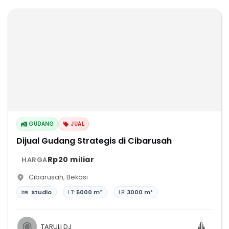
GUDANG
JUAL
Dijual Gudang Strategis di Cibarusah
Rp20 miliar
HARGA
Cibarusah
,
Bekasi
Studio
LT:
5000 m²
LB:
3000 m²
TARULI DJ