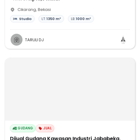
Cikarang
,
Bekasi
Studio
LT:
1350 m²
LB:
1000 m²
TARULI DJ
GUDANG
JUAL
Dijual Gudang Kawasan Industri Jababeka,