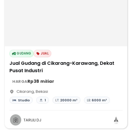
GUDANG
JUAL
Jual Gudang di Cikarang-Karawang, Dekat
Pusat Industri
Rp38 miliar
HARGA
Cikarang
,
Bekasi
Studio
1
LT:
20000 m²
LB:
6000 m²
TARULI DJ