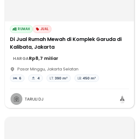
RUMAH
JUAL
Di Jual Rumah Mewah di Komplek Garuda di
Kalibata, Jakarta
Rp8,7 miliar
HARGA
Pasar Minggu
,
Jakarta Selatan
6
4
LT:
390 m²
LB:
450 m²
TARULI DJ