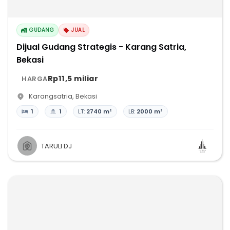
GUDANG
JUAL
Dijual Gudang Strategis - Karang Satria,
Bekasi
Rp11,5 miliar
HARGA
Karangsatria
,
Bekasi
1
1
LT:
2740 m²
LB:
2000 m²
TARULI DJ