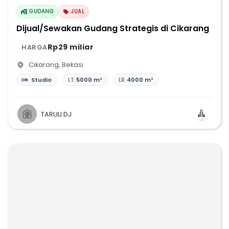
GUDANG
JUAL
Dijual/Sewakan Gudang Strategis di Cikarang
Rp29 miliar
HARGA
Cikarang
,
Bekasi
Studio
LT:
5000 m²
LB:
4000 m²
TARULI DJ