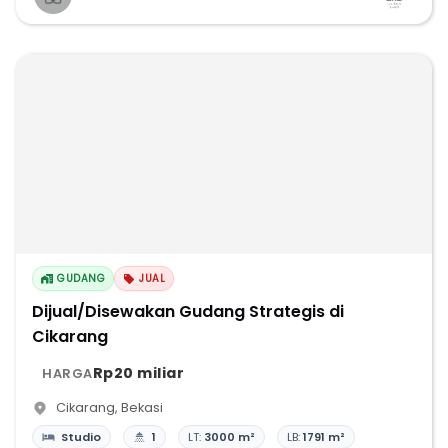
GUDANG
JUAL
Dijual/Disewakan Gudang Strategis di
Cikarang
Rp20 miliar
HARGA
Cikarang
,
Bekasi
Studio
1
LT:
3000 m²
LB:
1791 m²