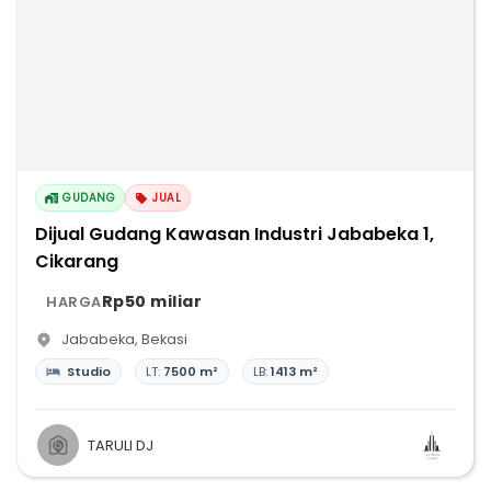
GUDANG
JUAL
Dijual Gudang Kawasan Industri Jababeka 1,
Cikarang
Rp50 miliar
HARGA
Jababeka
,
Bekasi
Studio
LT:
7500 m²
LB:
1413 m²
TARULI DJ