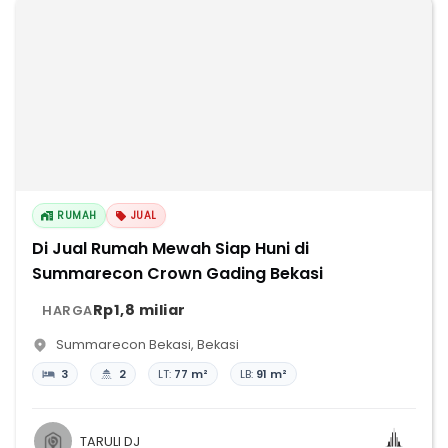
RUMAH
JUAL
Di Jual Rumah Mewah Siap Huni di
Summarecon Crown Gading Bekasi
Rp1,8 miliar
HARGA
Summarecon Bekasi
,
Bekasi
3
2
LT:
77 m²
LB:
91 m²
TARULI DJ