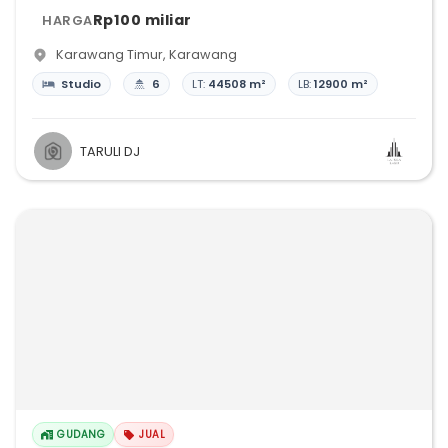
Rp100 miliar
HARGA
Karawang Timur
,
Karawang
Studio
6
LT:
44508 m²
LB:
12900 m²
TARULI DJ
GUDANG
JUAL