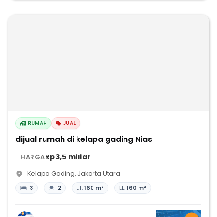
RUMAH
JUAL
dijual rumah di kelapa gading Nias
Rp3,5 miliar
HARGA
Kelapa Gading
,
Jakarta Utara
3
2
LT:
160 m²
LB:
160 m²