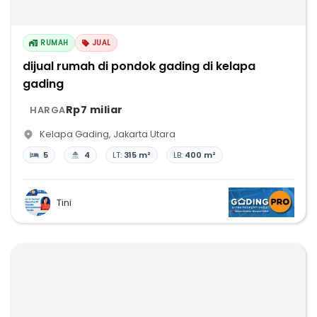
RUMAH
JUAL
dijual rumah di pondok gading di kelapa
gading
Rp7 miliar
HARGA
Kelapa Gading
,
Jakarta Utara
5
4
LT:
315 m²
LB:
400 m²
Tini