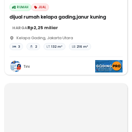
RUMAH
JUAL
dijual rumah kelapa gading,janur kuning
Rp2,25 miliar
HARGA
Kelapa Gading
,
Jakarta Utara
3
2
LT:
132 m²
LB:
216 m²
Tini