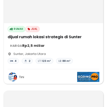
RUMAH
JUAL
dijual rumah lokasi strategis di Sunter
Rp2,5 miliar
HARGA
Sunter
,
Jakarta Utara
4
2
LT:
123 m²
LB:
88 m²
Tini