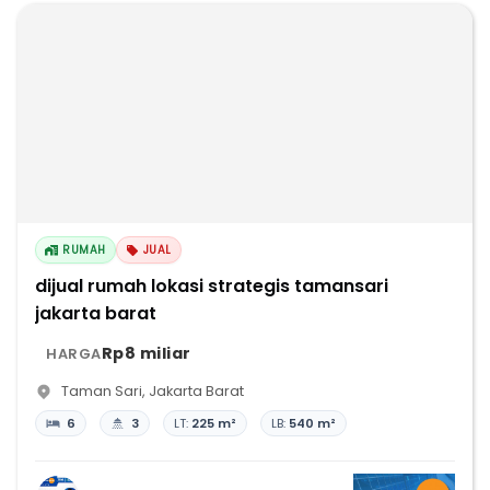
RUMAH
JUAL
dijual rumah lokasi strategis tamansari
jakarta barat
Rp8 miliar
HARGA
Taman Sari
,
Jakarta Barat
6
3
LT:
225 m²
LB:
540 m²