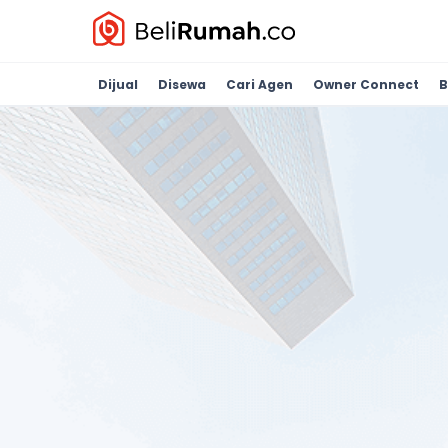
Dijual
Disewa
Cari Agen
Owner Connect
B