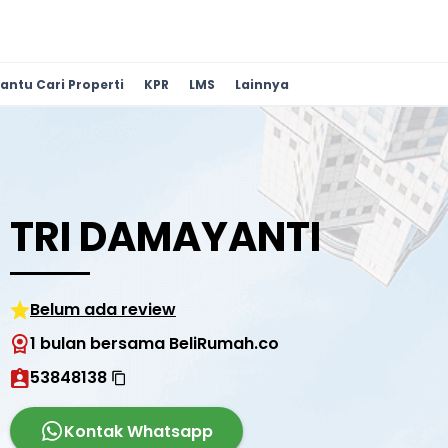
antu Cari Properti
KPR
LMS
Lainnya
TRI DAMAYANTI
Belum ada review
1 bulan bersama BeliRumah.co
53848138
Kontak Whatsapp