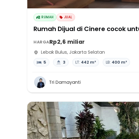
RUMAH
JUAL
Rumah Dijual di Cinere cocok unt
Rp2,6 miliar
HARGA
Lebak Bulus
,
Jakarta Selatan
5
3
LT:
442 m²
LB:
400 m²
Tri Damayanti