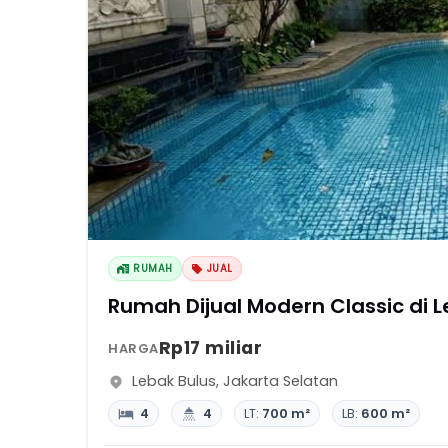
RUMAH
JUAL
Rumah Dijual Modern Classic di L
Rp17 miliar
HARGA
Lebak Bulus
,
Jakarta Selatan
4
4
LT:
700 m²
LB:
600 m²