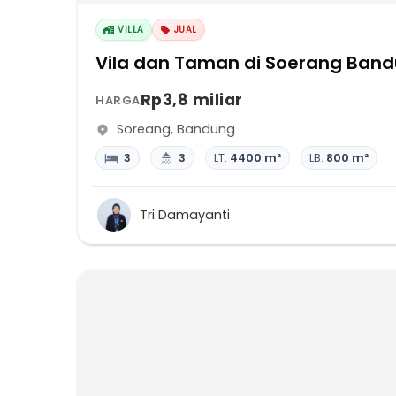
VILLA
JUAL
Vila dan Taman di Soerang Band
Rp3,8 miliar
HARGA
Soreang
,
Bandung
3
3
LT:
4400 m²
LB:
800 m²
Tri Damayanti