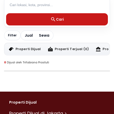
Cari
Jual
Sewa
Filter
Properti Dijual
Properti Terjual
(0)
Proper
0
Dijual oleh Trifabiana Prastuti
Properti Dijual
Properti Dijual di Jakarta >