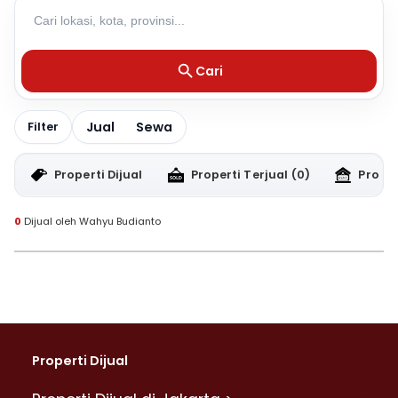
Cari
Jual
Sewa
Filter
Properti Dijual
Properti Terjual
(0)
Proper
0
Dijual oleh Wahyu Budianto
Properti Dijual