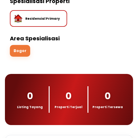
Spesialisasi Properti
Residensial Primary
Area Spesialisasi
Bogor
0
0
0
Listing Tayang
Properti Terjual
Properti Tersewa