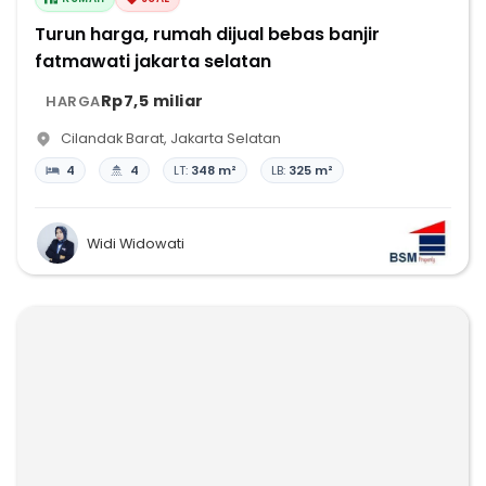
Turun harga, rumah dijual bebas banjir
fatmawati jakarta selatan
Rp7,5 miliar
HARGA
Cilandak Barat
,
Jakarta Selatan
4
4
LT:
348 m²
LB:
325 m²
Widi Widowati