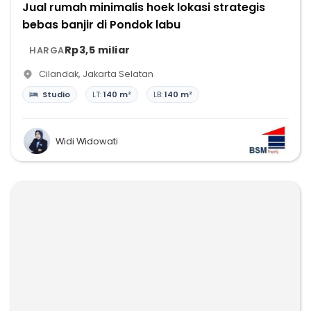
Jual rumah minimalis hoek lokasi strategis
bebas banjir di Pondok labu
Rp3,5 miliar
HARGA
Cilandak
,
Jakarta Selatan
Studio
LT:
140 m²
LB:
140 m²
Widi Widowati