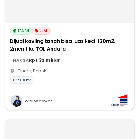
TANAH
JUAL
Dijual kavling tanah bisa luas kecil 120m2,
2menit ke TOL Andara
Rp1,32 miliar
HARGA
Cinere
,
Depok
LT:
500 m²
Widi Widowati