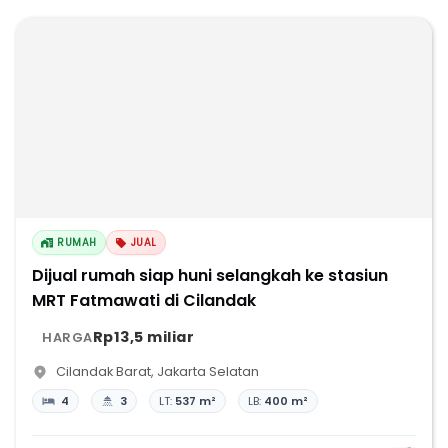
RUMAH
JUAL
Dijual rumah siap huni selangkah ke stasiun
MRT Fatmawati di Cilandak
Rp13,5 miliar
HARGA
Cilandak Barat
,
Jakarta Selatan
4
3
LT:
537 m²
LB:
400 m²