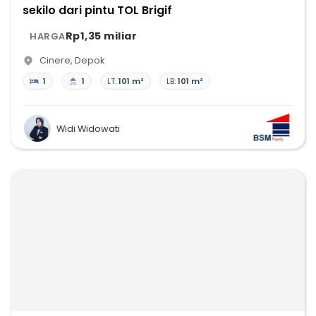
sekilo dari pintu TOL Brigif
Rp1,35 miliar
HARGA
Cinere
,
Depok
1
1
LT:
101 m²
LB:
101 m²
Widi Widowati