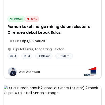
RUMAH
JUAL
Rumah kokoh harga miring dalam cluster di
Cirendeu dekat Lebak Bulus
Rp1,95 miliar
HARGA
Ciputat Timur
,
Tangerang Selatan
4
4
LT:
195 m²
LB:
150 m²
Widi Widowati