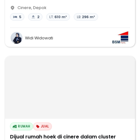
Cinere
,
Depok
5
2
LT:
610 m²
LB:
296 m²
Widi Widowati
RUMAH
JUAL
Dijual rumah hoek di cinere dalam cluster