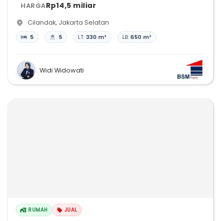
Rp14,5 miliar
HARGA
Cilandak
,
Jakarta Selatan
5
5
LT:
330 m²
LB:
650 m²
Widi Widowati
RUMAH
JUAL