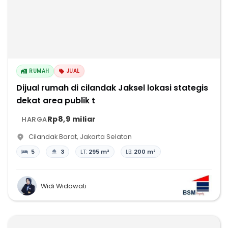
RUMAH
JUAL
Dijual rumah di cilandak Jaksel lokasi stategis
dekat area publik t
Rp8,9 miliar
HARGA
Cilandak Barat
,
Jakarta Selatan
5
3
LT:
295 m²
LB:
200 m²
Widi Widowati