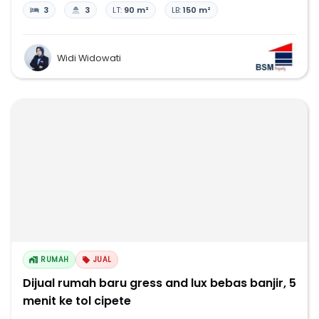
3
3
LT:
90 m²
LB:
150 m²
Widi Widowati
RUMAH
JUAL
Dijual rumah baru gress and lux bebas banjir, 5
menit ke tol cipete