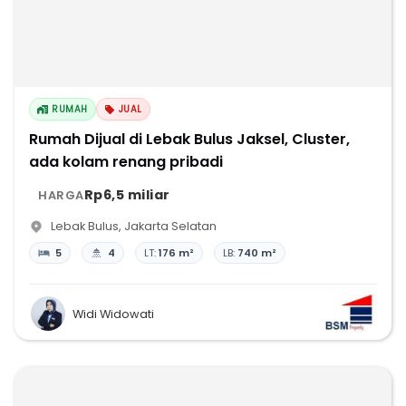
RUMAH
JUAL
Rumah Dijual di Lebak Bulus Jaksel, Cluster,
ada kolam renang pribadi
Rp6,5 miliar
HARGA
Lebak Bulus
,
Jakarta Selatan
5
4
LT:
176 m²
LB:
740 m²
Widi Widowati