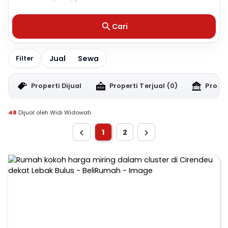
Cari
Jual
Sewa
Filter
Properti Dijual
Properti Terjual
(0)
Proper
48
Dijual oleh Widi Widowati
1
2