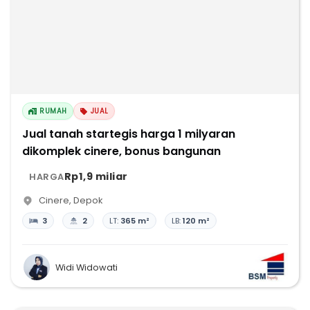
RUMAH
JUAL
Jual tanah startegis harga 1 milyaran
dikomplek cinere, bonus bangunan
Rp1,9 miliar
HARGA
Cinere
,
Depok
3
2
LT:
365 m²
LB:
120 m²
Widi Widowati