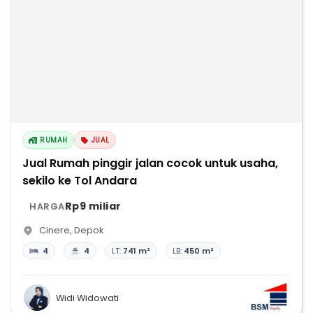
RUMAH
JUAL
Jual Rumah pinggir jalan cocok untuk usaha,
sekilo ke Tol Andara
Rp9 miliar
HARGA
Cinere
,
Depok
4
4
LT:
741 m²
LB:
450 m²
Widi Widowati