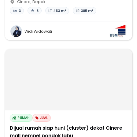
Cinere
,
Depok
3
3
LT:
453 m²
LB:
385 m²
Widi Widowati
RUMAH
JUAL
Dijual rumah siap huni (cluster) dekat Cinere
mall nempel pondok labu