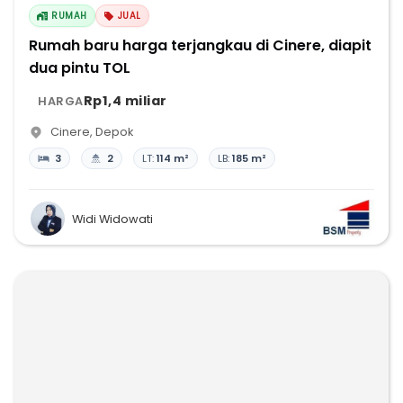
RUMAH
JUAL
Rumah baru harga terjangkau di Cinere, diapit
dua pintu TOL
Rp1,4 miliar
HARGA
Cinere
,
Depok
3
2
LT:
114 m²
LB:
185 m²
Widi Widowati