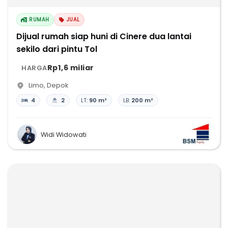
RUMAH
JUAL
Dijual rumah siap huni di Cinere dua lantai
sekilo dari pintu Tol
Rp1,6 miliar
HARGA
Limo
,
Depok
4
2
LT:
90 m²
LB:
200 m²
Widi Widowati