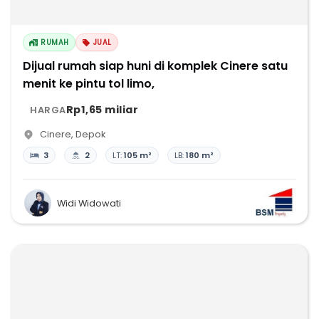
RUMAH
JUAL
Dijual rumah siap huni di komplek Cinere satu
menit ke pintu tol limo,
Rp1,65 miliar
HARGA
Cinere
,
Depok
3
2
LT:
105 m²
LB:
180 m²
Widi Widowati