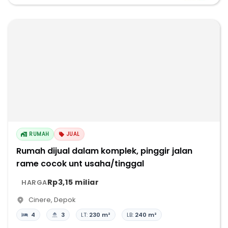
RUMAH
JUAL
Rumah dijual dalam komplek, pinggir jalan
rame cocok unt usaha/tinggal
Rp3,15 miliar
HARGA
Cinere
,
Depok
4
3
LT:
230 m²
LB:
240 m²