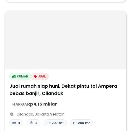
RUMAH
JUAL
Jual rumah siap huni, Dekat pintu tol Ampera
bebas banjir, Cilandak
Rp4,15 miliar
HARGA
Cilandak
,
Jakarta Selatan
4
4
LT:
207 m²
LB:
280 m²