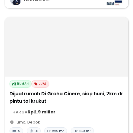
RUMAH
JUAL
Dijual rumah Di Graha Cinere, siap huni, 2km dr
pintu tol krukut
Rp2,9 miliar
HARGA
Limo
,
Depok
5
4
LT:
225 m²
LB:
350 m²