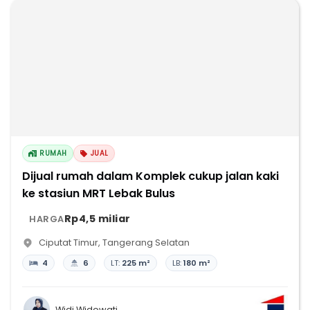
RUMAH
JUAL
Dijual rumah dalam Komplek cukup jalan kaki
ke stasiun MRT Lebak Bulus
Rp4,5 miliar
HARGA
Ciputat Timur
,
Tangerang Selatan
4
6
LT:
225 m²
LB:
180 m²
Widi Widowati