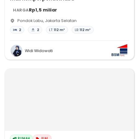
Rp1,5 miliar
HARGA
Pondok Labu
,
Jakarta Selatan
2
2
LT:
112 m²
LB:
112 m²
Widi Widowati
RUMAH
JUAL