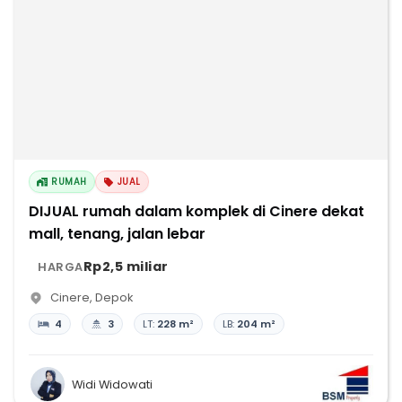
RUMAH
JUAL
DIJUAL rumah dalam komplek di Cinere dekat
mall, tenang, jalan lebar
Rp2,5 miliar
HARGA
Cinere
,
Depok
4
3
LT:
228 m²
LB:
204 m²
Widi Widowati