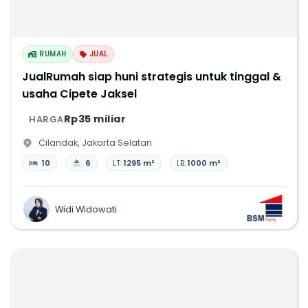
RUMAH
JUAL
JualRumah siap huni strategis untuk tinggal &
usaha Cipete Jaksel
Rp35 miliar
HARGA
Cilandak
,
Jakarta Selatan
10
6
LT:
1295 m²
LB:
1000 m²
Widi Widowati