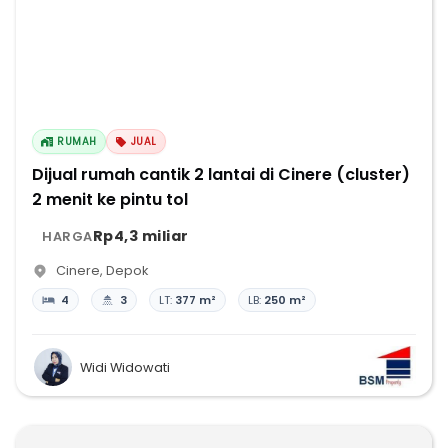
RUMAH
JUAL
Dijual rumah cantik 2 lantai di Cinere (cluster)
2 menit ke pintu tol
Rp4,3 miliar
HARGA
Cinere
,
Depok
4
3
LT:
377 m²
LB:
250 m²
Widi Widowati