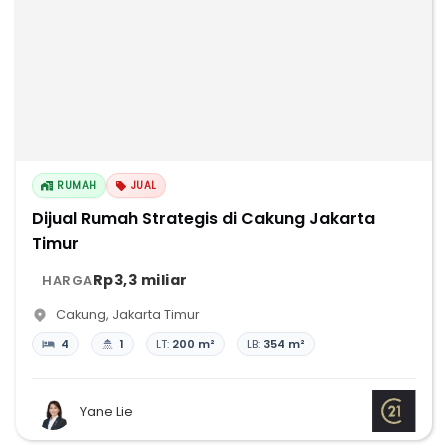
RUMAH
JUAL
Dijual Rumah Strategis di Cakung Jakarta
Timur
Rp3,3 miliar
HARGA
Cakung
,
Jakarta Timur
4
1
LT:
200 m²
LB:
354 m²
Yane Lie