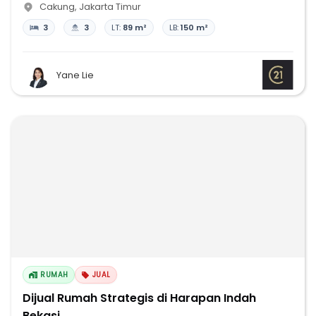
Cakung
,
Jakarta Timur
3
3
LT:
89 m²
LB:
150 m²
Yane Lie
RUMAH
JUAL
Dijual Rumah Strategis di Harapan Indah
Bekasi