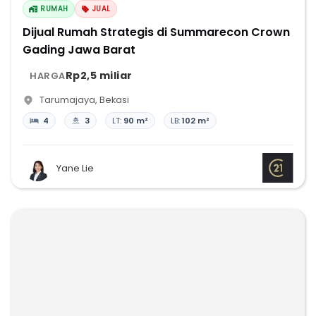
RUMAH
JUAL
Dijual Rumah Strategis di Summarecon Crown
Gading Jawa Barat
Rp2,5 miliar
HARGA
Tarumajaya
,
Bekasi
4
3
LT:
90 m²
LB:
102 m²
Yane Lie