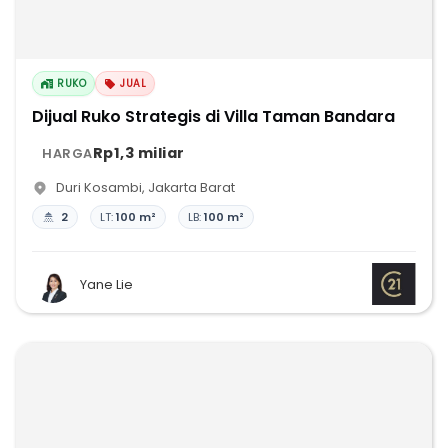
RUKO
JUAL
Dijual Ruko Strategis di Villa Taman Bandara
Rp1,3 miliar
HARGA
Duri Kosambi
,
Jakarta Barat
2
LT:
100 m²
LB:
100 m²
Yane Lie