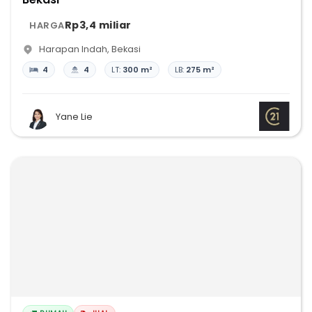
Rp3,4 miliar
HARGA
Harapan Indah
,
Bekasi
4
4
LT:
300 m²
LB:
275 m²
Yane Lie