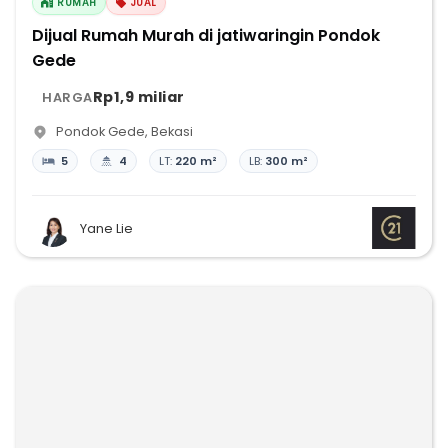
RUMAH
JUAL
Dijual Rumah Murah di jatiwaringin Pondok
Gede
Rp1,9 miliar
HARGA
Pondok Gede
,
Bekasi
5
4
LT:
220 m²
LB:
300 m²
Yane Lie