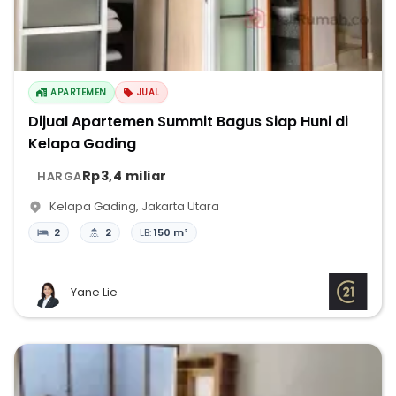
APARTEMEN
JUAL
Dijual Apartemen Summit Bagus Siap Huni di
Kelapa Gading
Rp3,4 miliar
HARGA
Kelapa Gading
,
Jakarta Utara
2
2
LB:
150 m²
Yane Lie