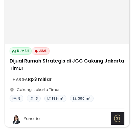
RUMAH
JUAL
Dijual Rumah Strategis di JGC Cakung Jakarta
Timur
Rp3 miliar
HARGA
Cakung
,
Jakarta Timur
5
3
LT:
199 m²
LB:
300 m²
Yane Lie