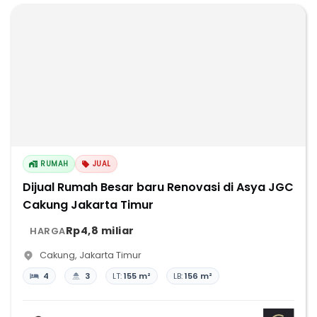
RUMAH
JUAL
Dijual Rumah Besar baru Renovasi di Asya JGC
Cakung Jakarta Timur
Rp4,8 miliar
HARGA
Cakung
,
Jakarta Timur
4
3
LT:
155 m²
LB:
156 m²