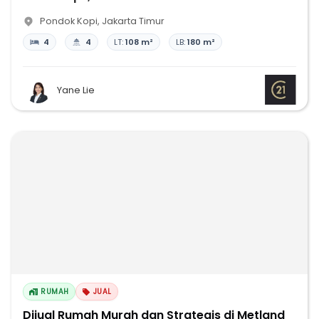
Pondok Kopi
,
Jakarta Timur
4
4
LT:
108 m²
LB:
180 m²
Yane Lie
RUMAH
JUAL
Dijual Rumah Murah dan Strategis di Metland