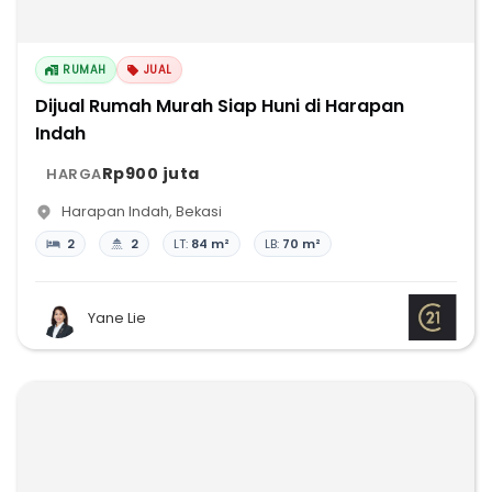
RUMAH
JUAL
Dijual Rumah Murah Siap Huni di Harapan
Indah
Rp900 juta
HARGA
Harapan Indah
,
Bekasi
2
2
LT:
84 m²
LB:
70 m²
Yane Lie