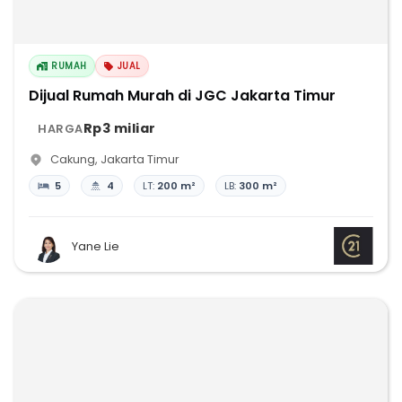
RUMAH
JUAL
Dijual Rumah Murah di JGC Jakarta Timur
Rp3 miliar
HARGA
Cakung
,
Jakarta Timur
5
4
LT:
200 m²
LB:
300 m²
Yane Lie