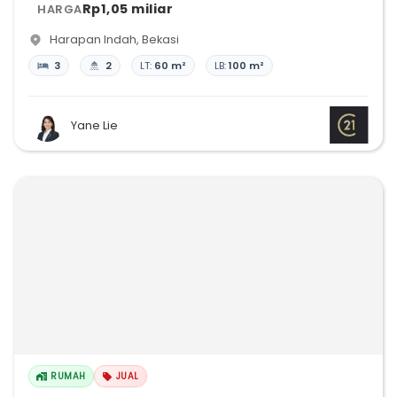
Rp1,05 miliar
HARGA
Harapan Indah
,
Bekasi
3
2
LT:
60 m²
LB:
100 m²
Yane Lie
RUMAH
JUAL