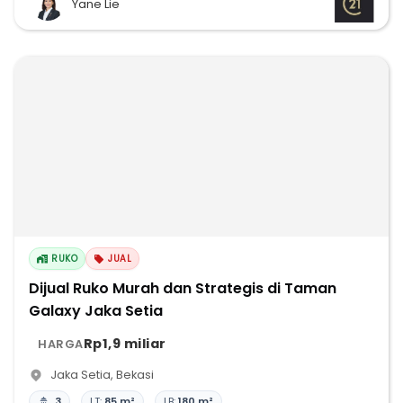
Yane Lie
RUKO
JUAL
Dijual Ruko Murah dan Strategis di Taman
Galaxy Jaka Setia
Rp1,9 miliar
HARGA
Jaka Setia
,
Bekasi
3
LT:
85 m²
LB:
180 m²