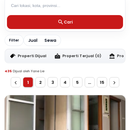
Cari
Jual
Sewa
Filter
Properti Dijual
Properti Terjual
(0)
Proper
435
Dijual oleh Yane Lie
1
2
3
4
5
…
15