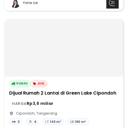
Yane Lie
RUMAH
JUAL
Dijual Rumah 2 Lantai di Green Lake Cipondoh
Rp3,6 miliar
HARGA
Cipondoh
,
Tangerang
3
4
LT:
143 m²
LB:
190 m²