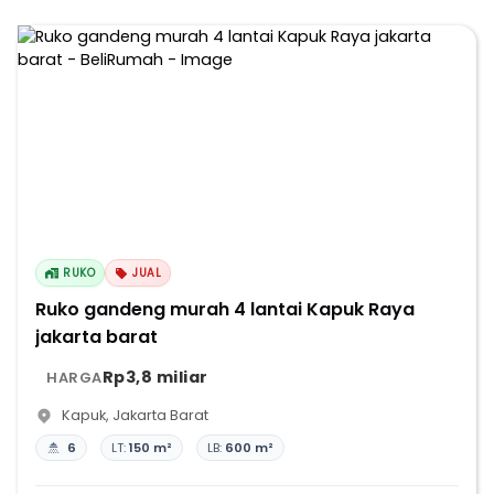
RUKO
JUAL
Ruko gandeng murah 4 lantai Kapuk Raya
jakarta barat
Rp3,8 miliar
HARGA
Kapuk
,
Jakarta Barat
6
LT:
150 m²
LB:
600 m²