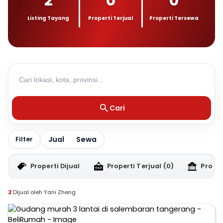
2
0
0
Listing Tayang
Properti Terjual
Properti Tersewa
Cari
Jual
Sewa
Filter
Properti Dijual
Properti Terjual
(0)
Proper
2
Dijual oleh Yani Zheng