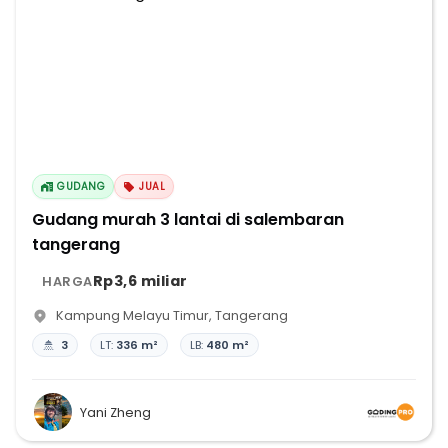
GUDANG
JUAL
Gudang murah 3 lantai di salembaran
tangerang
Rp3,6 miliar
HARGA
Kampung Melayu Timur
,
Tangerang
3
LT:
336 m²
LB:
480 m²
Yani Zheng