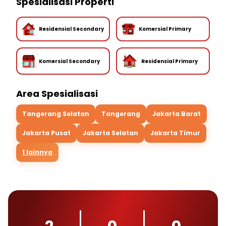
Spesialisasi Properti
Residensial Secondary
Komersial Primary
Komersial Secondary
Residensial Primary
Area Spesialisasi
Tangerang Selatan
Tangerang
Jakarta Barat
Jakarta Pusat
Jakarta Selatan
Jakarta Timur
1 lainnya