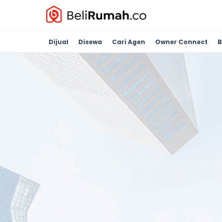
Dijual
Disewa
Cari Agen
Owner Connect
B