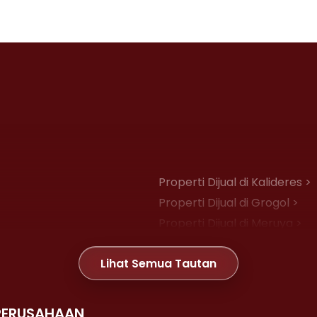
Properti Dijual di Kalideres >
Properti Dijual di Grogol >
Properti Dijual di Meruya >
Properti Dijual di Joglo >
Lihat Semua Tautan
Properti Dijual di Gambir >
PERUSAHAAN
Properti Dijual di Kemayoran