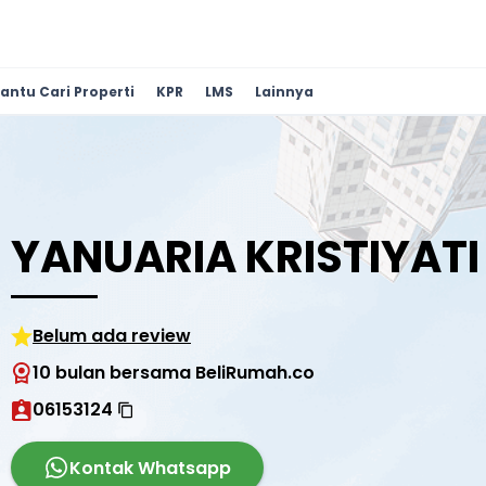
antu Cari Properti
KPR
LMS
Lainnya
YANUARIA KRISTIYATI
Belum ada review
10 bulan bersama BeliRumah.co
06153124
Kontak Whatsapp