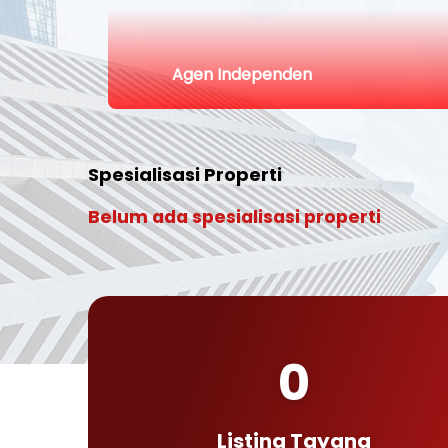
Agen Independen
Spesialisasi Properti
Belum ada spesialisasi properti
0
Listing Tayang