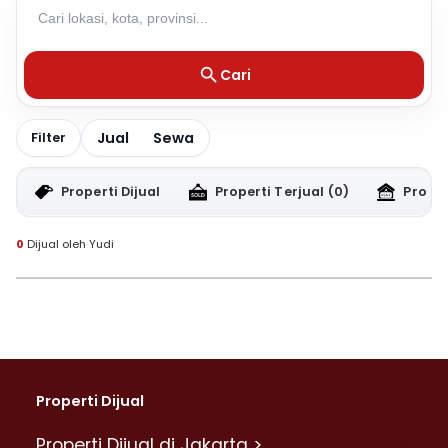
Cari
Jual
Sewa
Filter
Properti Dijual
Properti Terjual
(0)
Proper
0
Dijual oleh Yudi
Properti Dijual
Properti Dijual di Jakarta >