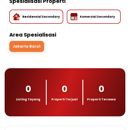
Spesialisasi Properti
Residensial Secondary
Komersial Secondary
Area Spesialisasi
Jakarta Barat
0
0
0
Listing Tayang
Properti Terjual
Properti Tersewa