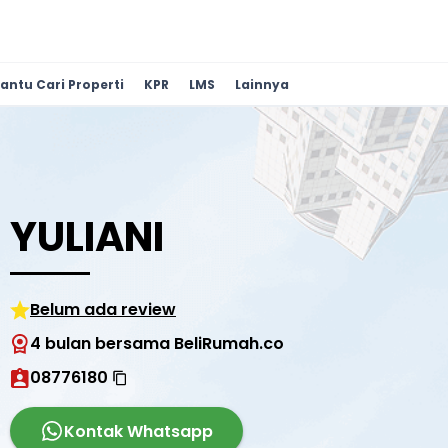
antu Cari Properti
KPR
LMS
Lainnya
YULIANI
Belum ada review
4 bulan bersama BeliRumah.co
08776180
Kontak Whatsapp