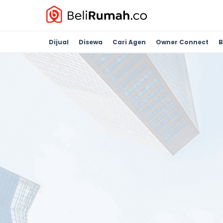
Dijual
Disewa
Cari Agen
Owner Connect
B