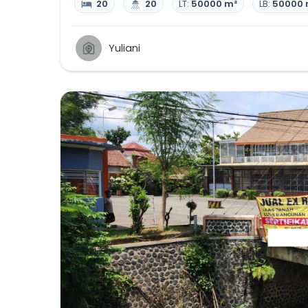
20
20
LT:
50000 m²
LB:
50000 
Yuliani