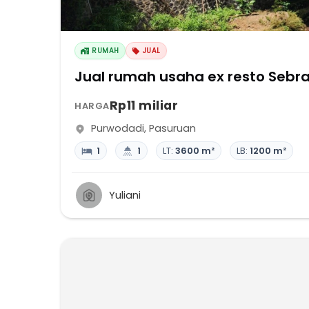
RUMAH
JUAL
Jual rumah usaha ex resto Sebr
Rp11 miliar
HARGA
Purwodadi
,
Pasuruan
1
1
LT:
3600 m²
LB:
1200 m²
Yuliani