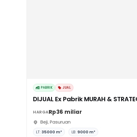
PABRIK
JUAL
DIJUAL Ex Pabrik MURA
Rp36 miliar
HARGA
Beji
,
Pasuruan
LT:
35000 m²
LB:
9000 m²