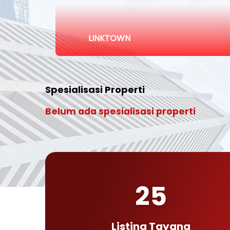
LINKTOWN
Spesialisasi Properti
Belum ada spesialisasi properti
25
Listing Tayang