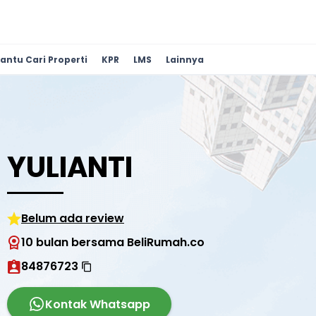
antu Cari Properti
KPR
LMS
Lainnya
YULIANTI
Belum ada review
10 bulan bersama BeliRumah.co
84876723
Kontak Whatsapp