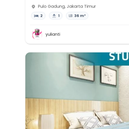
Pulo Gadung
,
Jakarta Timur
2
1
LB:
36 m²
yulianti