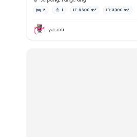
Serpong
,
Tangerang
2
1
LT:
6600 m²
LB:
3900 m²
yulianti