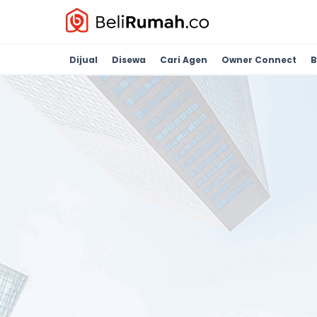
Dijual
Disewa
Cari Agen
Owner Connect
B