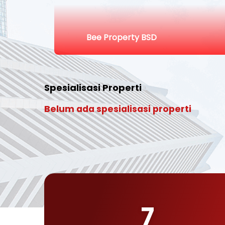
Bee Property BSD
Spesialisasi Properti
Belum ada spesialisasi properti
7