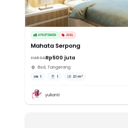
APARTEMEN
JUAL
Mahata Serpong
Rp500 juta
HARGA
Bsd
,
Tangerang
1
1
LB:
21 m²
yulianti