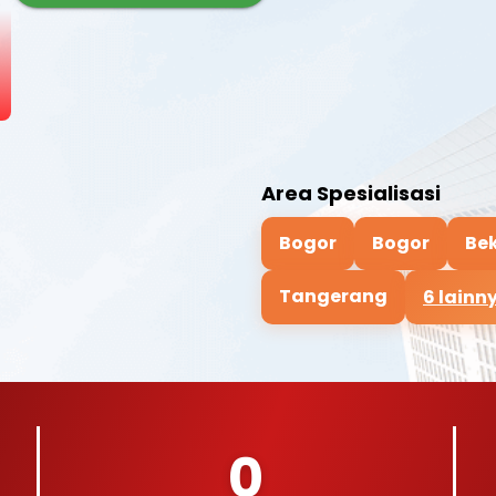
Area Spesialisasi
Bogor
Bogor
Be
Tangerang
6 lainn
0