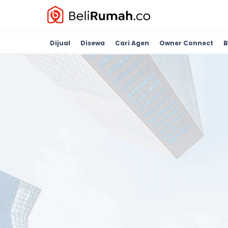
Dijual
Disewa
Cari Agen
Owner Connect
B