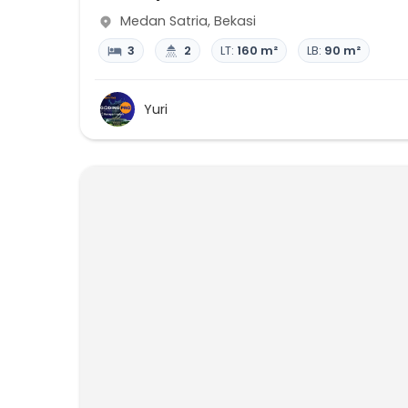
Medan Satria
,
Bekasi
3
2
LT:
160 m²
LB:
90 m²
Yuri