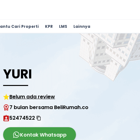
antu Cari Properti
KPR
LMS
Lainnya
YURI
Belum ada review
7 bulan bersama BeliRumah.co
52474522
Kontak Whatsapp