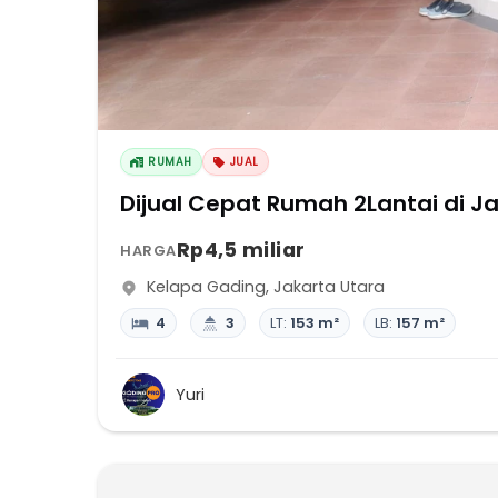
RUMAH
JUAL
Dijual Cepat Rumah 2Lantai di J
Rp4,5 miliar
HARGA
Kelapa Gading
,
Jakarta Utara
4
3
LT:
153 m²
LB:
157 m²
Yuri