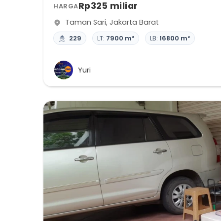
Rp325 miliar
HARGA
Taman Sari
,
Jakarta Barat
229
LT:
7900 m²
LB:
16800 m²
Yuri