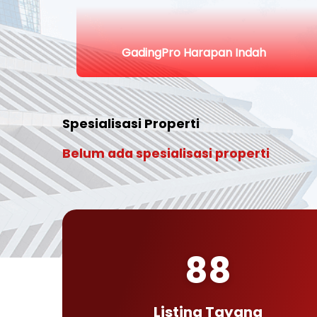
GadingPro Harapan Indah
Spesialisasi Properti
Belum ada spesialisasi properti
88
Listing Tayang