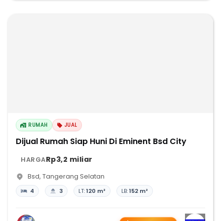
RUMAH
JUAL
Dijual Rumah Siap Huni Di Eminent Bsd City
Rp3,2 miliar
HARGA
Bsd
,
Tangerang Selatan
4
3
LT:
120 m²
LB:
152 m²