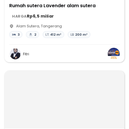
Rumah sutera Lavender alam sutera
Rp6,5 miliar
HARGA
Alam Sutera
,
Tangerang
3
2
LT:
412 m²
LB:
200 m²
Fitri