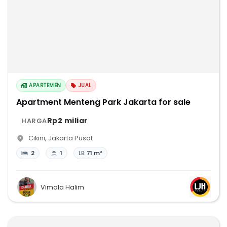
APARTEMEN
JUAL
Apartment Menteng Park Jakarta for sale
Rp2 miliar
HARGA
Cikini
,
Jakarta Pusat
2
1
LB:
71 m²
Vimala Halim