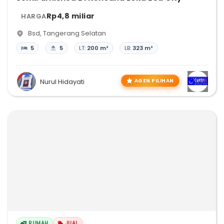
Rp4,8 miliar
HARGA
Bsd
,
Tangerang Selatan
5
5
LT:
200 m²
LB:
323 m²
AGEN PILIHAN
Nurul Hidayati
RUMAH
JUAL