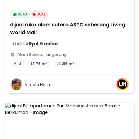
RUKO
JUAL
dijual ruko alam sutera ASTC seberang Living
World Mall
Rp4,6 miliar
HARGA
Alam Sutera
,
Tangerang
2
LT:
76 m²
LB:
216 m²
Vimala Halim