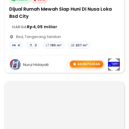
Dijual Rumah Mewah Siap Huni Di Nusa Loka
Bsd City
Rp4,05 miliar
HARGA
Bsd
,
Tangerang Selatan
4
3
LT:
180 m²
LB:
207 m²
AGEN PILIHAN
Nurul Hidayati