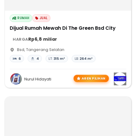
RUMAH
JUAL
Dijual Rumah Mewah Di The Green Bsd City
Rp6,8 miliar
HARGA
Bsd
,
Tangerang Selatan
6
4
LT:
315 m²
LB:
264 m²
AGEN PILIHAN
Nurul Hidayati