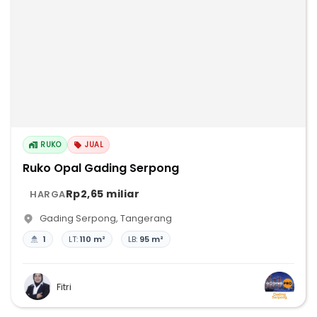
RUKO
JUAL
Ruko Opal Gading Serpong
Rp2,65 miliar
HARGA
Gading Serpong
,
Tangerang
1
LT:
110 m²
LB:
95 m²
Fitri