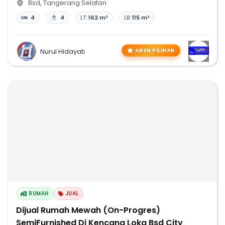
Bsd
,
Tangerang Selatan
4
4
LT:
162 m²
LB:
115 m²
AGEN PILIHAN
Nurul Hidayati
RUMAH
JUAL
Dijual Rumah Mewah (On-Progres)
SemiFurnished Di Kencana Loka Bsd City