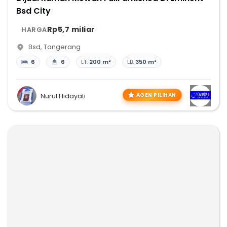
Bsd City
Rp5,7 miliar
HARGA
Bsd
,
Tangerang
6
6
LT:
200 m²
LB:
350 m²
AGEN PILIHAN
Nurul Hidayati