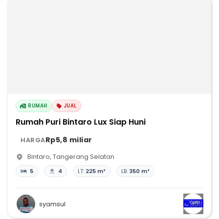
RUMAH
JUAL
Rumah Puri Bintaro Lux Siap Huni
Rp5,8 miliar
HARGA
Bintaro
,
Tangerang Selatan
5
4
LT:
225 m²
LB:
350 m²
syamsul