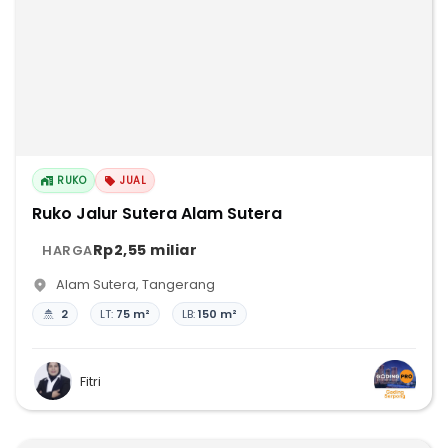
RUKO
JUAL
Ruko Jalur Sutera Alam Sutera
Rp2,55 miliar
HARGA
Alam Sutera
,
Tangerang
2
LT:
75 m²
LB:
150 m²
Fitri