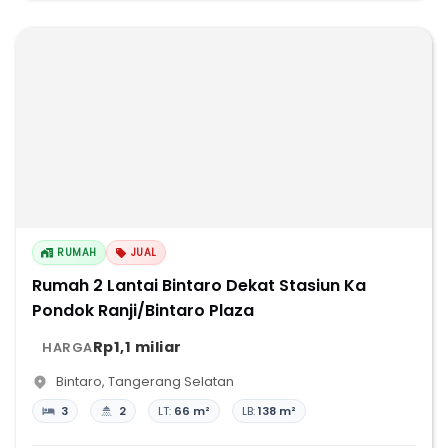
RUMAH
JUAL
Rumah 2 Lantai Bintaro Dekat Stasiun Ka
Pondok Ranji/Bintaro Plaza
Rp1,1 miliar
HARGA
Bintaro
,
Tangerang Selatan
3
2
LT:
66 m²
LB:
138 m²