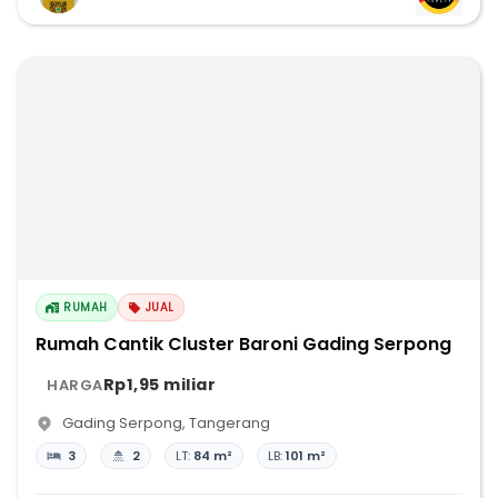
RUMAH
JUAL
Rumah Cantik Cluster Baroni Gading Serpong
Rp1,95 miliar
HARGA
Gading Serpong
,
Tangerang
3
2
LT:
84 m²
LB:
101 m²