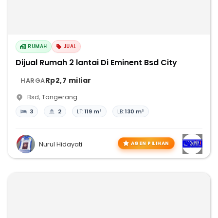
RUMAH
JUAL
Dijual Rumah 2 lantai Di Eminent Bsd City
Rp2,7 miliar
HARGA
Bsd
,
Tangerang
3
2
LT:
119 m²
LB:
130 m²
AGEN PILIHAN
Nurul Hidayati