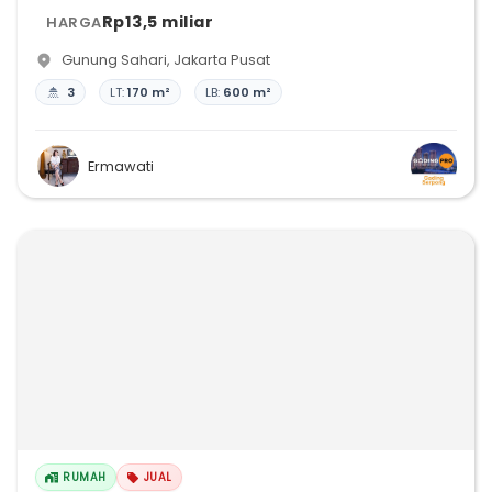
Rp13,5 miliar
HARGA
Gunung Sahari
,
Jakarta Pusat
3
LT:
170 m²
LB:
600 m²
Ermawati
RUMAH
JUAL