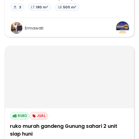
3
LT:
180 m²
LB:
500 m²
Ermawati
RUKO
JUAL
ruko murah gandeng Gunung sahari 2 unit
siap huni