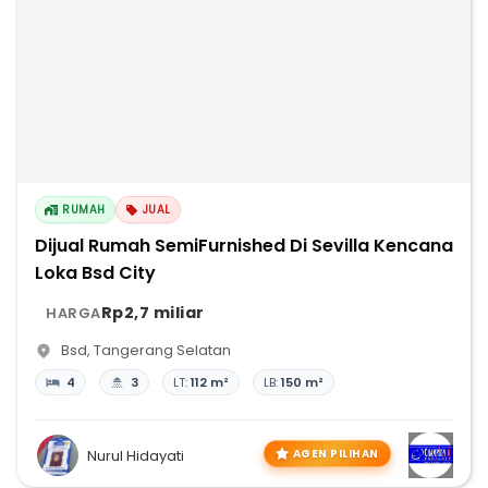
RUMAH
JUAL
Dijual Rumah SemiFurnished Di Sevilla Kencana
Loka Bsd City
Rp2,7 miliar
HARGA
Bsd
,
Tangerang Selatan
4
3
LT:
112 m²
LB:
150 m²
AGEN PILIHAN
Nurul Hidayati