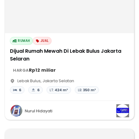
RUMAH
JUAL
Dijual Rumah Mewah Di Lebak Bulus Jakarta
Selaran
Rp12 miliar
HARGA
Lebak Bulus
,
Jakarta Selatan
6
6
LT:
424 m²
LB:
350 m²
Nurul Hidayati