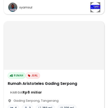
syamsul
RUMAH
JUAL
Rumah Aristoteles Gading Serpong
Rp8 miliar
HARGA
Gading Serpong
,
Tangerang
4
3
LT:
250 m²
LB:
320 m²