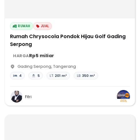
RUMAH
JUAL
Rumah Chrysocola Pondok Hijau Golf Gading
Serpong
Rp5 miliar
HARGA
Gading Serpong
,
Tangerang
4
5
LT:
201 m²
LB:
350 m²
Fitri