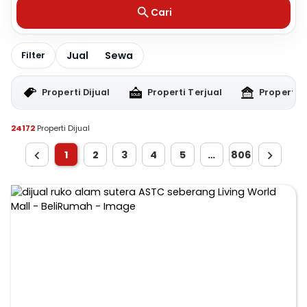
Cari
Jual
Sewa
Filter
Properti Dijual
Properti Terjual
Properti 
24172
Properti Dijual
1
2
3
4
5
…
806