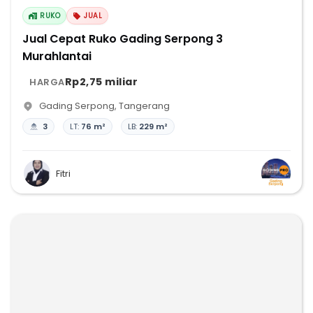
RUKO
JUAL
Jual Cepat Ruko Gading Serpong 3
Murahlantai
Rp2,75 miliar
HARGA
Gading Serpong
,
Tangerang
3
LT:
76 m²
LB:
229 m²
Fitri