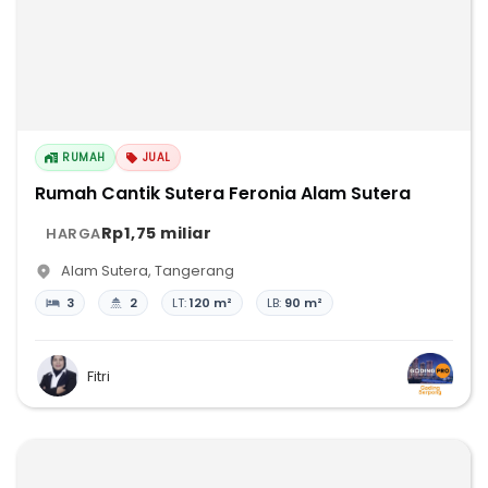
RUMAH
JUAL
Rumah Cantik Sutera Feronia Alam Sutera
Rp1,75 miliar
HARGA
Alam Sutera
,
Tangerang
3
2
LT:
120 m²
LB:
90 m²
Fitri