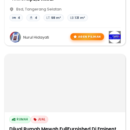
Bsd
,
Tangerang Selatan
4
4
LT:
98 m²
LB:
131 m²
AGEN PILIHAN
Nurul Hidayati
RUMAH
JUAL
Dijual Rumah Mewah FullFurnished Di Eminent