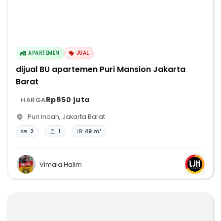
APARTEMEN
JUAL
dijual BU apartemen Puri Mansion Jakarta
Barat
Rp850 juta
HARGA
Puri Indah
,
Jakarta Barat
2
1
LB:
49 m²
Vimala Halim