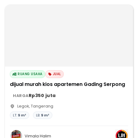
RUANG USAHA
JUAL
dijual murah kios apartemen Gading Serpong
Rp350 juta
HARGA
Legok
,
Tangerang
LT:
9 m²
LB:
9 m²
Vimala Halim