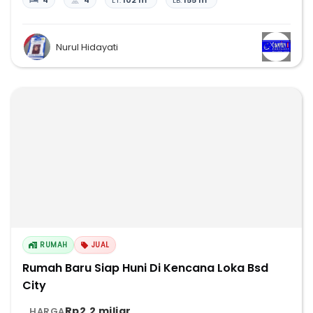
4
4
LT:
102 m²
LB:
155 m²
Nurul Hidayati
RUMAH
JUAL
Rumah Baru Siap Huni Di Kencana Loka Bsd
City
Rp2,2 miliar
HARGA