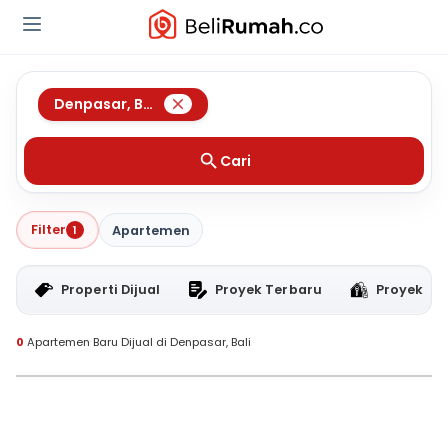
Denpasar
,
Bali
Cari
Filter
1
Apartemen
Properti Dijual
Proyek Terbaru
Proyek RT
0
Apartemen Baru Dijual di Denpasar, Bali