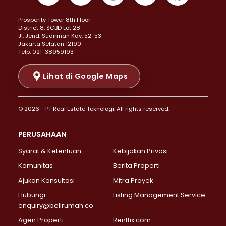
Properti Dijual di Kemayoran >
Prosperity Tower 8th Floor
Properti Dijual di Menteng >
District 8, SCBD Lot 28
Properti Dijual di Senen >
JI. Jend. Sudirman Kav. 52-53
Jakarta Selatan 12190
Properti Dijual di Tanah Abang >
Telp: 021-38959193
Properti Dijual di Cikini >
Properti Dijual di Kramat >
Lihat di Google Maps
Properti Dijual di Pasar Baru >
Properti Dijual di Bendungan Hilir >
© 2026 - PT Real Estate Teknologi. All rights reserved.
Properti Dijual di Jakarta Selatan >
Properti Dijual di Cilandak >
PERUSAHAAN
Properti Dijual di Lebak Bulus >
Syarat & Ketentuan
Kebijakan Privasi
Properti Dijual di Gandaria Selatan >
Properti Dijual di Pondok Labu >
Komunitas
Berita Properti
Properti Dijual di Cipete Selatan >
Ajukan Konsultasi
Mitra Proyek
Properti Dijual di Jagakarsa >
Hubungi:
Listing Management Service
Properti Dijual di Lenteng Agung >
enquiry@belirumah.co
Properti Dijual di Senayan >
Agen Properti
Rentfix.com
Properti Dijual di Pondok Pinang >