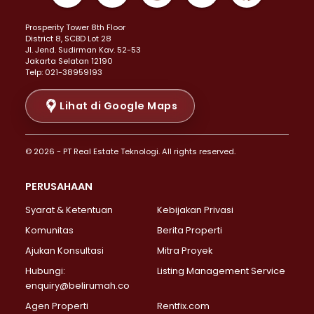
Properti Dijual di Kemayoran >
Prosperity Tower 8th Floor
Properti Dijual di Menteng >
District 8, SCBD Lot 28
Properti Dijual di Senen >
JI. Jend. Sudirman Kav. 52-53
Jakarta Selatan 12190
Properti Dijual di Tanah Abang >
Telp: 021-38959193
Properti Dijual di Cikini >
Properti Dijual di Kramat >
Lihat di Google Maps
Properti Dijual di Pasar Baru >
Properti Dijual di Bendungan Hilir >
© 2026 - PT Real Estate Teknologi. All rights reserved.
Properti Dijual di Jakarta Selatan >
Properti Dijual di Cilandak >
PERUSAHAAN
Properti Dijual di Lebak Bulus >
Syarat & Ketentuan
Kebijakan Privasi
Properti Dijual di Gandaria Selatan >
Properti Dijual di Pondok Labu >
Komunitas
Berita Properti
Properti Dijual di Cipete Selatan >
Ajukan Konsultasi
Mitra Proyek
Properti Dijual di Jagakarsa >
Hubungi:
Listing Management Service
Properti Dijual di Lenteng Agung >
enquiry@belirumah.co
Properti Dijual di Senayan >
Agen Properti
Rentfix.com
Properti Dijual di Pondok Pinang >