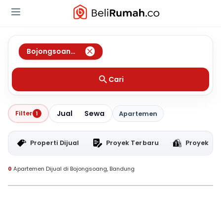
Bojongsoang
,
Bandung
Cari
Jual
Sewa
Filter
1
Apartemen
Properti Dijual
Proyek Terbaru
Proyek RT
0
Apartemen Dijual di Bojongsoang, Bandung