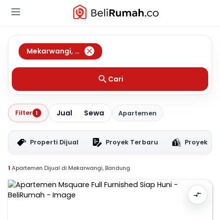
Mekarwangi
,
Bandung
Cari
Jual
Sewa
Filter
1
Apartemen
Properti Dijual
Proyek Terbaru
Proyek RT
1
Apartemen Dijual di Mekarwangi, Bandung