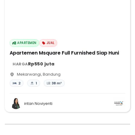
APARTEMEN
JUAL
Apartemen Msquare Full Furnished Siap Huni
Rp550 juta
HARGA
Mekarwangi
,
Bandung
2
1
LB:
38 m²
intan Noviyenti