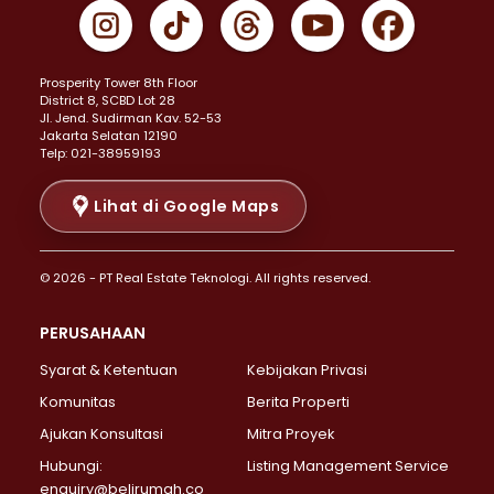
Properti Dijual di Gambir >
Properti Dijual di Johar Baru >
Properti Dijual di Kemayoran >
Prosperity Tower 8th Floor
Properti Dijual di Menteng >
District 8, SCBD Lot 28
Properti Dijual di Senen >
JI. Jend. Sudirman Kav. 52-53
Jakarta Selatan 12190
Properti Dijual di Tanah Abang >
Telp: 021-38959193
Properti Dijual di Cikini >
Properti Dijual di Kramat >
Lihat di Google Maps
Properti Dijual di Pasar Baru >
Properti Dijual di Bendungan Hilir >
© 2026 - PT Real Estate Teknologi. All rights reserved.
Properti Dijual di Jakarta Selatan >
Properti Dijual di Cilandak >
PERUSAHAAN
Properti Dijual di Lebak Bulus >
Syarat & Ketentuan
Kebijakan Privasi
Properti Dijual di Gandaria Selatan >
Properti Dijual di Pondok Labu >
Komunitas
Berita Properti
Properti Dijual di Cipete Selatan >
Ajukan Konsultasi
Mitra Proyek
Properti Dijual di Jagakarsa >
Hubungi:
Listing Management Service
Properti Dijual di Lenteng Agung >
enquiry@belirumah.co