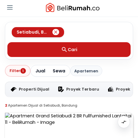
Setiabudi
,
Bandung
Cari
Jual
Sewa
Filter
1
Apartemen
Properti Dijual
Proyek Terbaru
Proyek RT
2
Apartemen Dijual di Setiabudi, Bandung