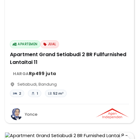
APARTEMEN
JUAL
Apartment Grand Setiabudi 2 BR Fullfurnished
Lantaitai 11
Rp499 juta
HARGA
Setiabudi
,
Bandung
2
1
LB:
52 m²
Yonce