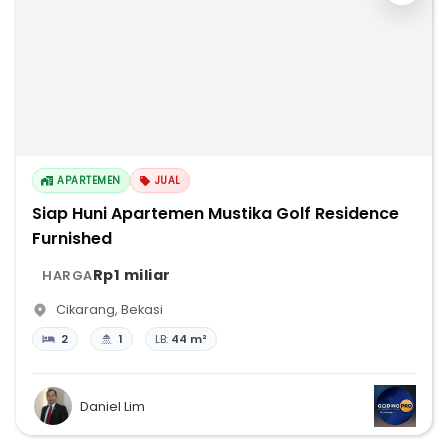
APARTEMEN
JUAL
Siap Huni Apartemen Mustika Golf Residence
Furnished
Rp1 miliar
HARGA
Cikarang
,
Bekasi
2
1
LB:
44 m²
Daniel Lim