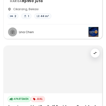
Rp950 juta
HARGA
Cikarang
,
Bekasi
2
1
LB:
44 m²
Lina Chen
APARTEMEN
JUAL