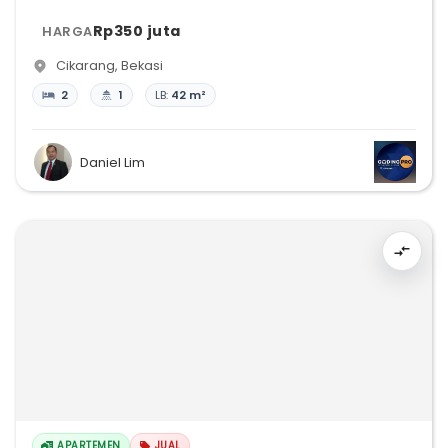
Rp350 juta
HARGA
Cikarang
,
Bekasi
2
1
LB:
42 m²
Daniel Lim
APARTEMEN
JUAL