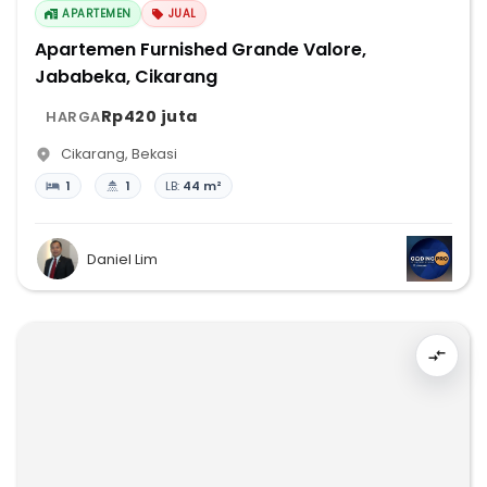
APARTEMEN
JUAL
Apartemen Furnished Grande Valore,
Jababeka, Cikarang
Rp420 juta
HARGA
Cikarang
,
Bekasi
1
1
LB:
44 m²
Daniel Lim