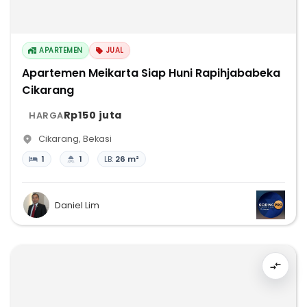
APARTEMEN
JUAL
Apartemen Meikarta Siap Huni Rapihjababeka
Cikarang
Rp150 juta
HARGA
Cikarang
,
Bekasi
1
1
LB:
26 m²
Daniel Lim