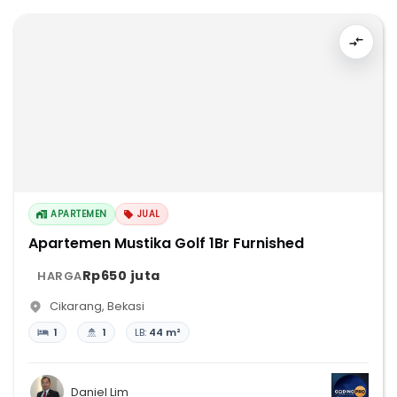
APARTEMEN
JUAL
Apartemen Mustika Golf 1Br Furnished
Rp650 juta
HARGA
Cikarang
,
Bekasi
1
1
LB:
44 m²
Daniel Lim