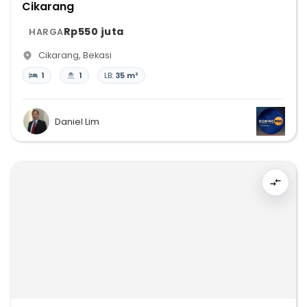
Cikarang
Rp550 juta
HARGA
Cikarang
,
Bekasi
1
1
LB:
35 m²
Daniel Lim