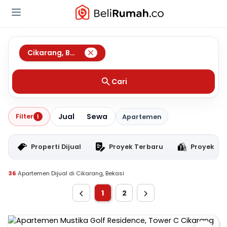
Cikarang
,
Bekasi
Cari
Jual
Sewa
Filter
1
Apartemen
Properti Dijual
Proyek Terbaru
Proyek RT
36
Apartemen Dijual di Cikarang, Bekasi
1
2