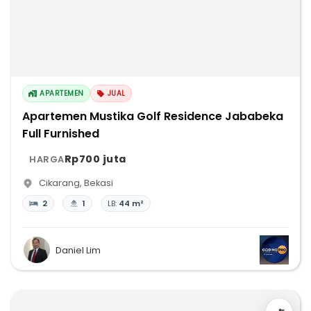
APARTEMEN
JUAL
Apartemen Mustika Golf Residence Jababeka
Full Furnished
Rp700 juta
HARGA
Cikarang
,
Bekasi
2
1
LB:
44 m²
Daniel Lim