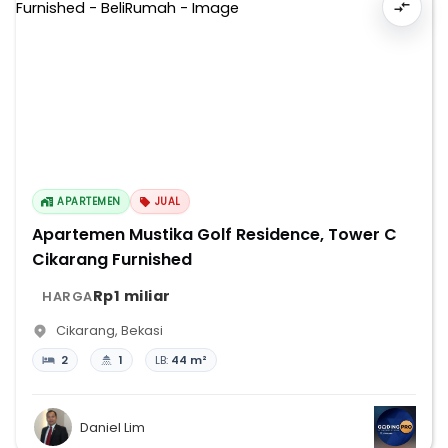
APARTEMEN
JUAL
Apartemen Mustika Golf Residence, Tower C
Cikarang Furnished
Rp1 miliar
HARGA
Cikarang
,
Bekasi
2
1
LB:
44 m²
Daniel Lim