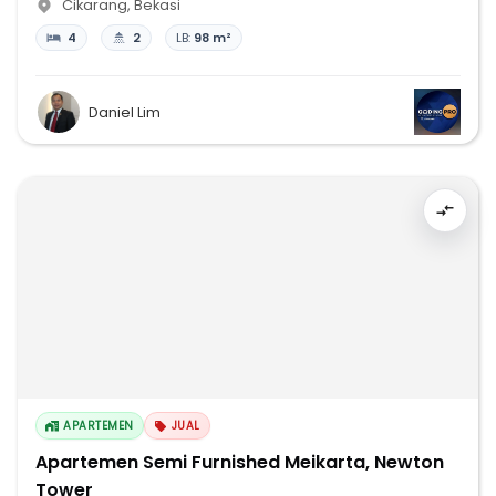
Cikarang
,
Bekasi
4
2
LB:
98 m²
Daniel Lim
APARTEMEN
JUAL
Apartemen Semi Furnished Meikarta, Newton
Tower