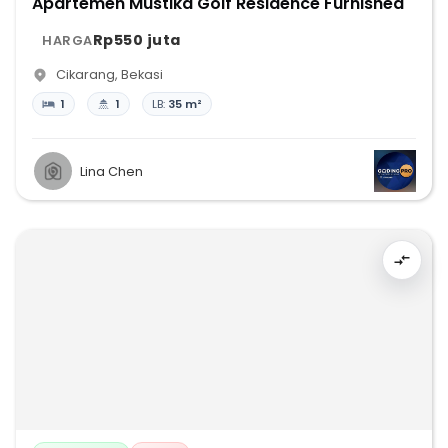
Apartemen Mustika Golf Residence Furnished
Rp550 juta
HARGA
Cikarang
,
Bekasi
1
1
LB:
35 m²
Lina Chen