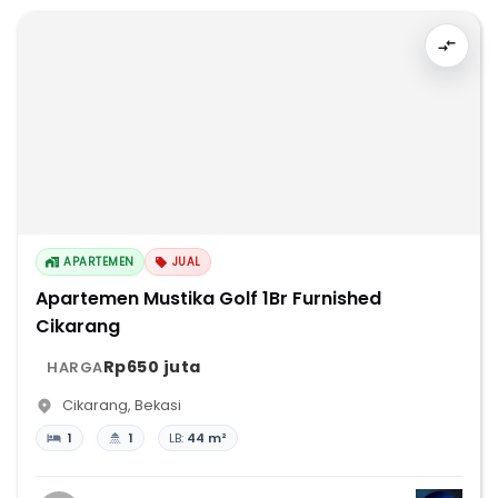
APARTEMEN
JUAL
Apartemen Mustika Golf 1Br Furnished
Cikarang
Rp650 juta
HARGA
Cikarang
,
Bekasi
1
1
LB:
44 m²