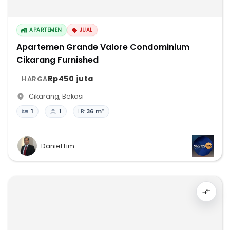
APARTEMEN
JUAL
Apartemen Grande Valore Condominium
Cikarang Furnished
Rp450 juta
HARGA
Cikarang
,
Bekasi
1
1
LB:
36 m²
Daniel Lim