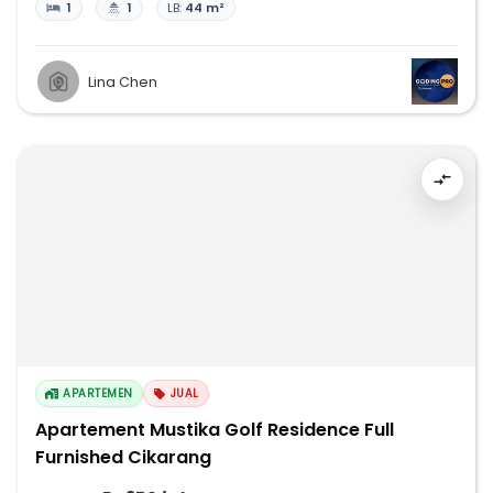
1
1
LB:
44 m²
Lina Chen
APARTEMEN
JUAL
Apartement Mustika Golf Residence Full
Furnished Cikarang