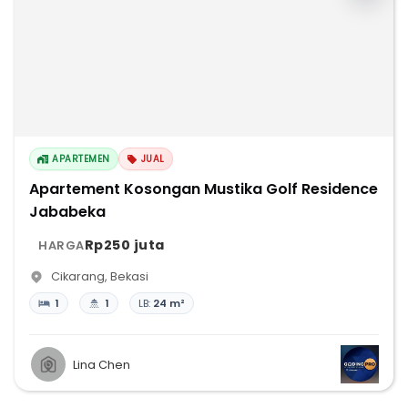
APARTEMEN
JUAL
Apartement Kosongan Mustika Golf Residence
Jababeka
Rp250 juta
HARGA
Cikarang
,
Bekasi
1
1
LB:
24 m²
Lina Chen