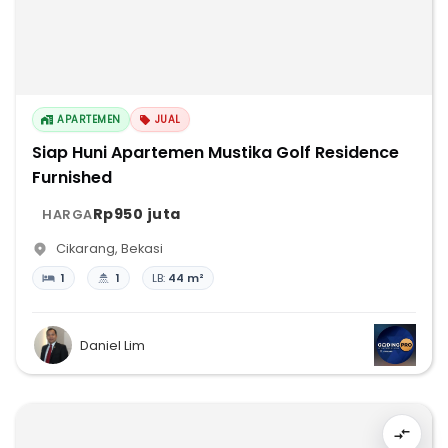
APARTEMEN
JUAL
Siap Huni Apartemen Mustika Golf Residence
Furnished
Rp950 juta
HARGA
Cikarang
,
Bekasi
1
1
LB:
44 m²
Daniel Lim