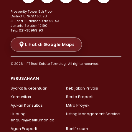
Properti Dijual di Kemayoran >
Prosperity Tower 8th Floor
Properti Dijual di Menteng >
District 8, SCBD Lot 28
Properti Dijual di Senen >
JI. Jend. Sudirman Kav. 52-53
Jakarta Selatan 12190
Properti Dijual di Tanah Abang >
Telp: 021-38959193
Properti Dijual di Cikini >
Properti Dijual di Kramat >
Lihat di Google Maps
Properti Dijual di Pasar Baru >
Properti Dijual di Bendungan Hilir >
© 2026 - PT Real Estate Teknologi. All rights reserved.
Properti Dijual di Jakarta Selatan >
Properti Dijual di Cilandak >
PERUSAHAAN
Properti Dijual di Lebak Bulus >
Syarat & Ketentuan
Kebijakan Privasi
Properti Dijual di Gandaria Selatan >
Properti Dijual di Pondok Labu >
Komunitas
Berita Properti
Properti Dijual di Cipete Selatan >
Ajukan Konsultasi
Mitra Proyek
Properti Dijual di Jagakarsa >
Hubungi:
Listing Management Service
Properti Dijual di Lenteng Agung >
enquiry@belirumah.co
Properti Dijual di Senayan >
Agen Properti
Rentfix.com
Properti Dijual di Pondok Pinang >