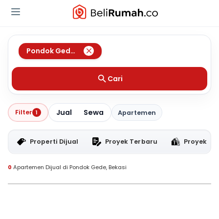
Pondok Gede
,
Bekasi
Cari
Jual
Sewa
Filter
1
Apartemen
Properti Dijual
Proyek Terbaru
Proyek RT
0
Apartemen Dijual di Pondok Gede, Bekasi