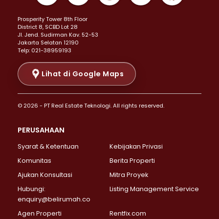
Properti Dijual di Kemayoran >
Prosperity Tower 8th Floor
Properti Dijual di Menteng >
District 8, SCBD Lot 28
Properti Dijual di Senen >
JI. Jend. Sudirman Kav. 52-53
Jakarta Selatan 12190
Properti Dijual di Tanah Abang >
Telp: 021-38959193
Properti Dijual di Cikini >
Properti Dijual di Kramat >
Lihat di Google Maps
Properti Dijual di Pasar Baru >
Properti Dijual di Bendungan Hilir >
© 2026 - PT Real Estate Teknologi. All rights reserved.
Properti Dijual di Jakarta Selatan >
Properti Dijual di Cilandak >
PERUSAHAAN
Properti Dijual di Lebak Bulus >
Syarat & Ketentuan
Kebijakan Privasi
Properti Dijual di Gandaria Selatan >
Properti Dijual di Pondok Labu >
Komunitas
Berita Properti
Properti Dijual di Cipete Selatan >
Ajukan Konsultasi
Mitra Proyek
Properti Dijual di Jagakarsa >
Hubungi:
Listing Management Service
Properti Dijual di Lenteng Agung >
enquiry@belirumah.co
Properti Dijual di Senayan >
Agen Properti
Rentfix.com
Properti Dijual di Pondok Pinang >