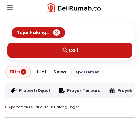
Tajur Halang
,
Bogor
Cari
Jual
Sewa
Filter
1
Apartemen
Properti Dijual
Proyek Terbaru
Proyek RT
0
Apartemen Dijual di Tajur Halang, Bogor