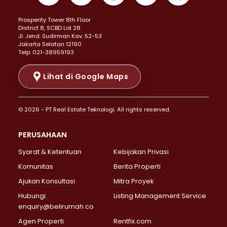
Properti Dijual di Kemayoran >
Prosperity Tower 8th Floor
Properti Dijual di Menteng >
District 8, SCBD Lot 28
Properti Dijual di Senen >
JI. Jend. Sudirman Kav. 52-53
Jakarta Selatan 12190
Properti Dijual di Tanah Abang >
Telp: 021-38959193
Properti Dijual di Cikini >
Properti Dijual di Kramat >
Lihat di Google Maps
Properti Dijual di Pasar Baru >
Properti Dijual di Bendungan Hilir >
© 2026 - PT Real Estate Teknologi. All rights reserved.
Properti Dijual di Jakarta Selatan >
Properti Dijual di Cilandak >
PERUSAHAAN
Properti Dijual di Lebak Bulus >
Syarat & Ketentuan
Kebijakan Privasi
Properti Dijual di Gandaria Selatan >
Properti Dijual di Pondok Labu >
Komunitas
Berita Properti
Properti Dijual di Cipete Selatan >
Ajukan Konsultasi
Mitra Proyek
Properti Dijual di Jagakarsa >
Hubungi:
Listing Management Service
Properti Dijual di Lenteng Agung >
enquiry@belirumah.co
Properti Dijual di Senayan >
Agen Properti
Rentfix.com
Properti Dijual di Pondok Pinang >