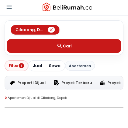
Cilodong
,
Depok
Cari
Jual
Sewa
Filter
1
Apartemen
Properti Dijual
Proyek Terbaru
Proyek RT
0
Apartemen Dijual di Cilodong, Depok