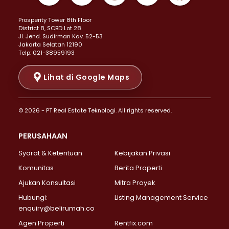
Properti Dijual di Kemayoran >
Prosperity Tower 8th Floor
Properti Dijual di Menteng >
District 8, SCBD Lot 28
Properti Dijual di Senen >
JI. Jend. Sudirman Kav. 52-53
Jakarta Selatan 12190
Properti Dijual di Tanah Abang >
Telp: 021-38959193
Properti Dijual di Cikini >
Properti Dijual di Kramat >
Lihat di Google Maps
Properti Dijual di Pasar Baru >
Properti Dijual di Bendungan Hilir >
© 2026 - PT Real Estate Teknologi. All rights reserved.
Properti Dijual di Jakarta Selatan >
Properti Dijual di Cilandak >
PERUSAHAAN
Properti Dijual di Lebak Bulus >
Syarat & Ketentuan
Kebijakan Privasi
Properti Dijual di Gandaria Selatan >
Properti Dijual di Pondok Labu >
Komunitas
Berita Properti
Properti Dijual di Cipete Selatan >
Ajukan Konsultasi
Mitra Proyek
Properti Dijual di Jagakarsa >
Hubungi:
Listing Management Service
Properti Dijual di Lenteng Agung >
enquiry@belirumah.co
Properti Dijual di Senayan >
Agen Properti
Rentfix.com
Properti Dijual di Pondok Pinang >