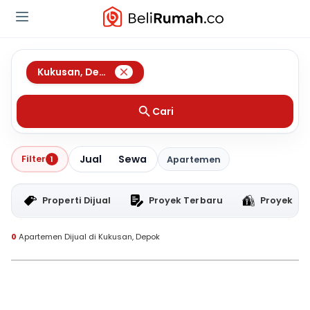
Kukusan
,
Depok
Cari
Jual
Sewa
Filter
1
Apartemen
Properti Dijual
Proyek Terbaru
Proyek RT
0
Apartemen Dijual di Kukusan, Depok