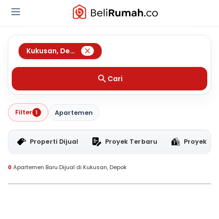
Kukusan
,
Depok
Cari
Filter
1
Apartemen
Properti Dijual
Proyek Terbaru
Proyek RT
0
Apartemen Baru Dijual di Kukusan, Depok