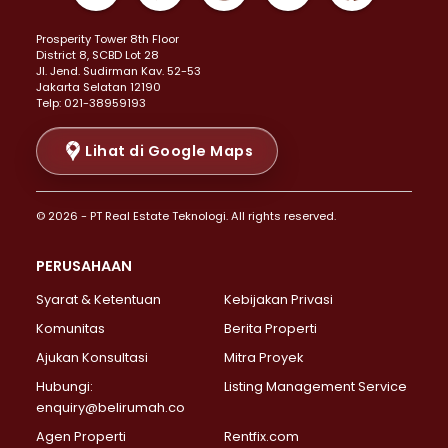
Properti Dijual di Kemayoran >
Prosperity Tower 8th Floor
Properti Dijual di Menteng >
District 8, SCBD Lot 28
Properti Dijual di Senen >
JI. Jend. Sudirman Kav. 52-53
Jakarta Selatan 12190
Properti Dijual di Tanah Abang >
Telp: 021-38959193
Properti Dijual di Cikini >
Properti Dijual di Kramat >
Lihat di Google Maps
Properti Dijual di Pasar Baru >
Properti Dijual di Bendungan Hilir >
© 2026 - PT Real Estate Teknologi. All rights reserved.
Properti Dijual di Jakarta Selatan >
Properti Dijual di Cilandak >
PERUSAHAAN
Properti Dijual di Lebak Bulus >
Syarat & Ketentuan
Kebijakan Privasi
Properti Dijual di Gandaria Selatan >
Properti Dijual di Pondok Labu >
Komunitas
Berita Properti
Properti Dijual di Cipete Selatan >
Ajukan Konsultasi
Mitra Proyek
Properti Dijual di Jagakarsa >
Hubungi:
Listing Management Service
Properti Dijual di Lenteng Agung >
enquiry@belirumah.co
Properti Dijual di Senayan >
Agen Properti
Rentfix.com
Properti Dijual di Pondok Pinang >